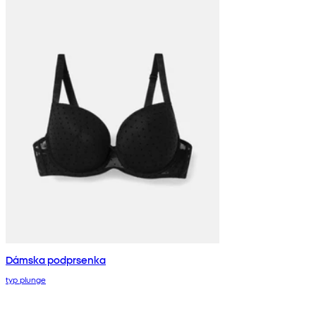
Dámska podprsenka
typ plunge