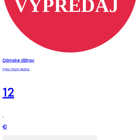
Dámske džínsy
typu mom jeans
12
€