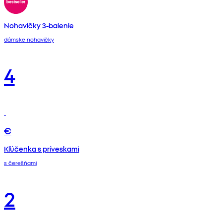
Nohavičky 3-balenie
dámske nohavičky
4
€
Kľúčenka s príveskami
s čerešňami
2