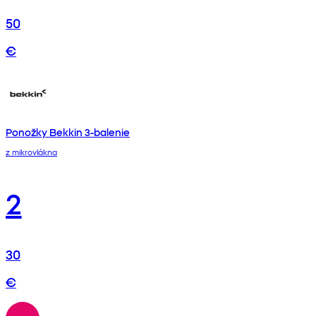
50
€
Ponožky Bekkin 3-balenie
z mikrovlákna
2
30
€