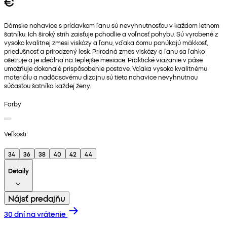
€
Dámske nohavice s prídavkom ľanu sú nevyhnutnosťou v každom letnom
šatníku. Ich široký strih zaisťuje pohodlie a voľnosť pohybu. Sú vyrobené z
vysoko kvalitnej zmesi viskózy a ľanu, vďaka čomu ponúkajú mäkkosť,
priedušnosť a prirodzený lesk. Prírodná zmes viskózy a ľanu sa ľahko
ošetruje a je ideálna na teplejšie mesiace. Praktické viazanie v páse
umožňuje dokonalé prispôsobenie postave. Vďaka vysoko kvalitnému
materiálu a nadčasovému dizajnu sú tieto nohavice nevyhnutnou
súčasťou šatníka každej ženy.
Farby
Veľkosti
34
36
38
40
42
44
Detaily
Nájsť predajňu
30 dní na vrátenie