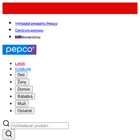
Vyhľadať predajňu Pepco
Centrum pomoci
Slovenčina
Leták
Kolekcie
Deti
Ženy
Domov
Bábätká
Muži
Ostatné