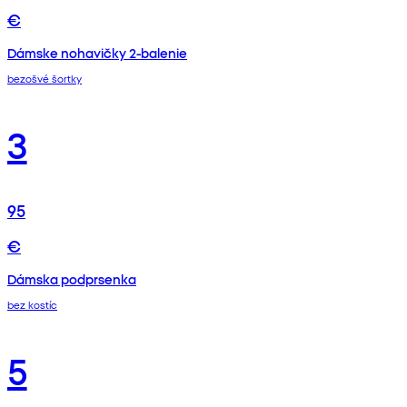
€
Dámske nohavičky 2-balenie
bezošvé šortky
3
95
€
Dámska podprsenka
bez kostíc
5