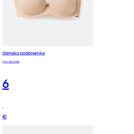
Dámska podprsenka
typ plunge
6
€