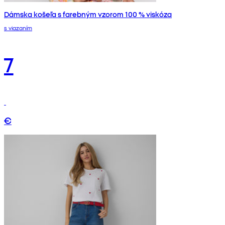
Dámska košeľa s farebným vzorom 100 % viskóza
s viazaním
7
€