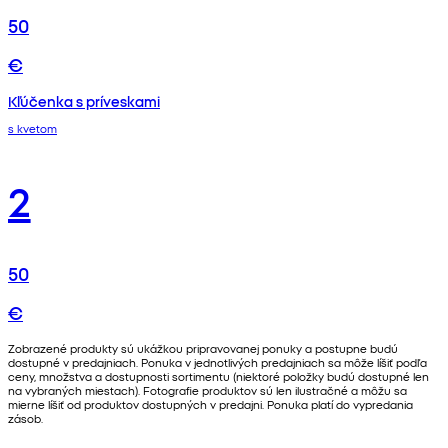
50
€
Kľúčenka s príveskami
s kvetom
2
50
€
Zobrazené produkty sú ukážkou pripravovanej ponuky a postupne budú
dostupné v predajniach. Ponuka v jednotlivých predajniach sa môže líšiť podľa
ceny, množstva a dostupnosti sortimentu (niektoré položky budú dostupné len
na vybraných miestach). Fotografie produktov sú len ilustračné a môžu sa
mierne líšiť od produktov dostupných v predajni. Ponuka platí do vypredania
zásob.