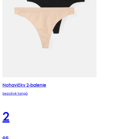
Nohavičky 2-balenie
bezošvé tangá
2
95