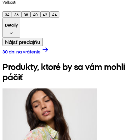
Veľkosti
34
36
38
40
42
44
Detaily
Nájsť predajňu
30 dní na vrátenie
Produkty, ktoré by sa vám mohli
páčiť