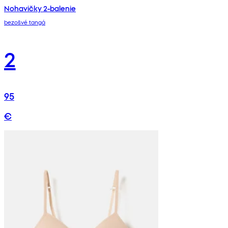
Nohavičky 2-balenie
bezošvé tangá
2
95
€