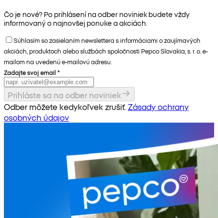
Čo je nové? Po prihlásení na odber noviniek budete vždy
informovaný o najnovšej ponuke a akciách.
Súhlasím so zasielaním newslettera s informáciami o zaujímavých
akciách, produktoch alebo službách spoločnosti Pepco Slovakia, s. r. o. e-
mailom na uvedenú e-mailovú adresu.
Zadajte svoj email
*
Prihláste sa na odber noviniek
Odber môžete kedykoľvek zrušiť.
Zásady ochrany
osobných údajov