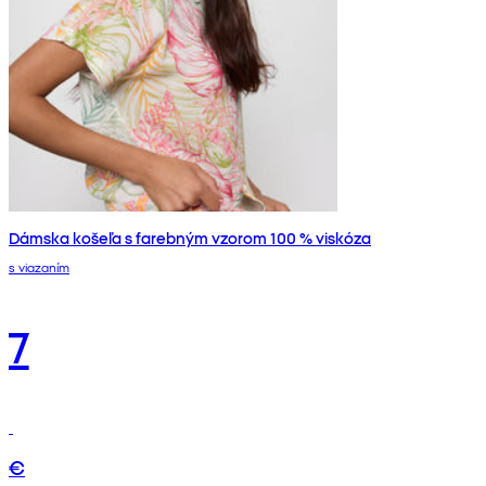
Dámska košeľa s farebným vzorom 100 % viskóza
s viazaním
7
€