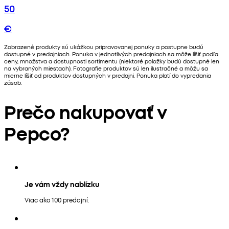
50
€
Zobrazené produkty sú ukážkou pripravovanej ponuky a postupne budú
dostupné v predajniach. Ponuka v jednotlivých predajniach sa môže líšiť podľa
ceny, množstva a dostupnosti sortimentu (niektoré položky budú dostupné len
na vybraných miestach). Fotografie produktov sú len ilustračné a môžu sa
mierne líšiť od produktov dostupných v predajni. Ponuka platí do vypredania
zásob.
Prečo nakupovať v
Pepco?
Je vám vždy nablízku
Viac ako 100 predajní.