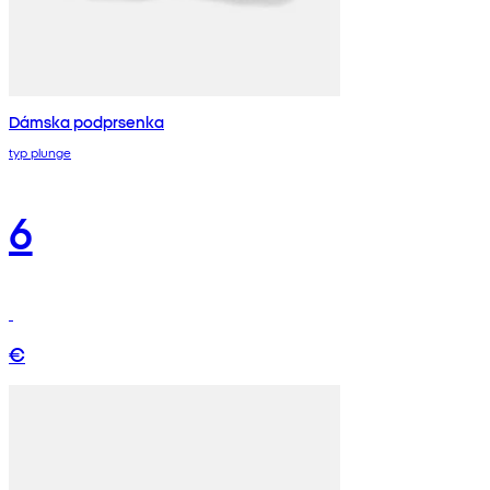
Dámska podprsenka
typ plunge
6
€