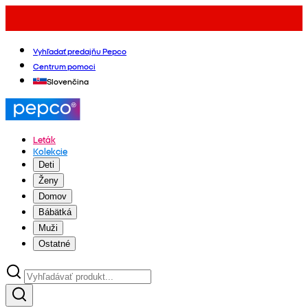
Vyhľadať predajňu Pepco
Centrum pomoci
Slovenčina
Leták
Kolekcie
Deti
Ženy
Domov
Bábätká
Muži
Ostatné