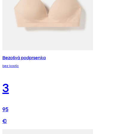
Bezošvá podprsenka
bez kostíc
3
95
€