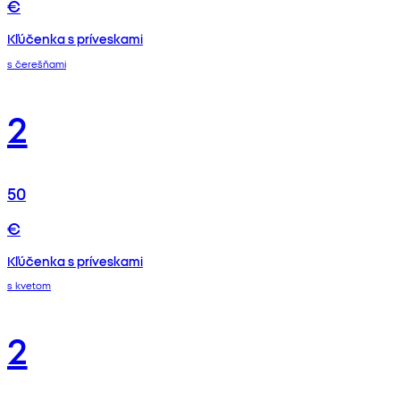
€
Kľúčenka s príveskami
s čerešňami
2
50
€
Kľúčenka s príveskami
s kvetom
2