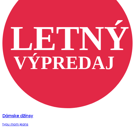
Dámske džínsy
typu mom jeans