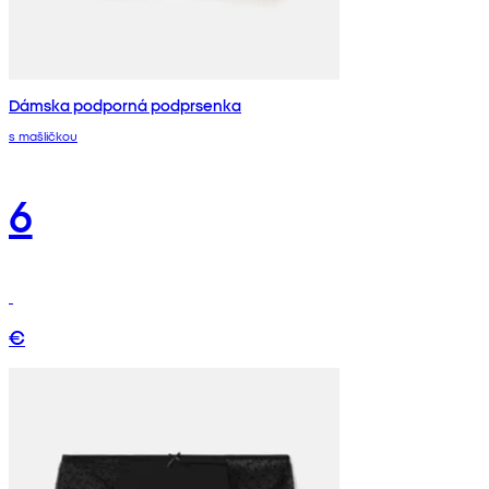
Dámska podporná podprsenka
s mašličkou
6
€