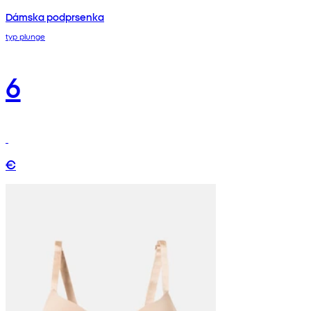
Dámska podprsenka
typ plunge
6
€