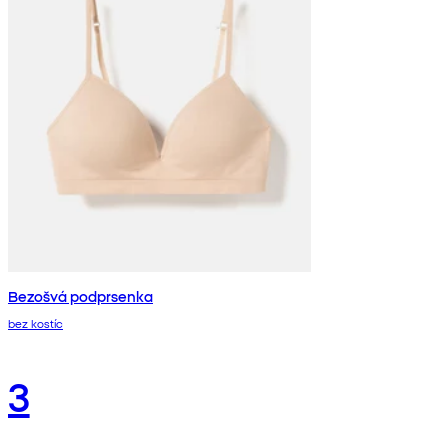
Bezošvá podprsenka
bez kostíc
3