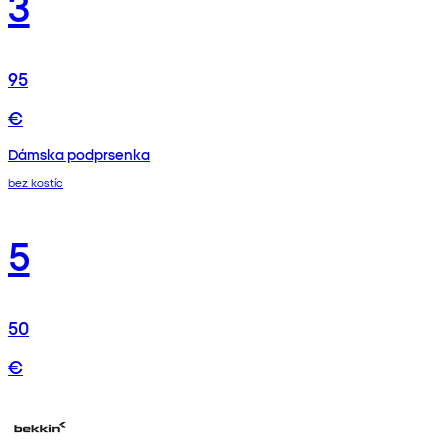
3
95
€
Dámska podprsenka
bez kostíc
5
50
€