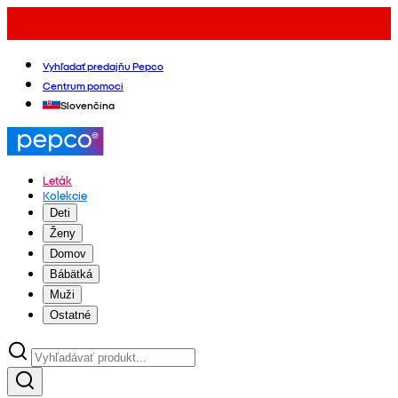
Vyhľadať predajňu Pepco
Centrum pomoci
Slovenčina
Leták
Kolekcie
Deti
Ženy
Domov
Bábätká
Muži
Ostatné