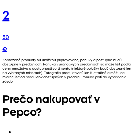
2
50
€
Zobrazené produkty sú ukážkou pripravovanej ponuky a postupne budú
dostupné v predajniach. Ponuka v jednotlivých predajniach sa môže líšiť podľa
ceny, množstva a dostupnosti sortimentu (niektoré položky budú dostupné len
na vybraných miestach). Fotografie produktov sú len ilustračné a môžu sa
mierne líšiť od produktov dostupných v predajni. Ponuka platí do vypredania
zásob.
Prečo nakupovať v
Pepco?