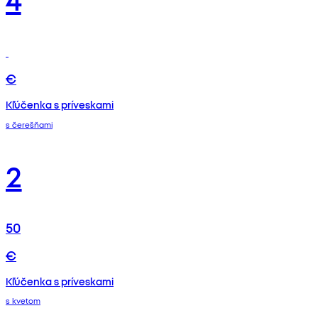
€
Kľúčenka s príveskami
s čerešňami
2
50
€
Kľúčenka s príveskami
s kvetom