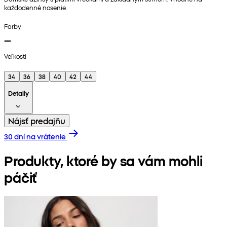
každodenné nosenie.
Farby
Veľkosti
34
36
38
40
42
44
Detaily
Nájsť predajňu
30 dní na vrátenie
Produkty, ktoré by sa vám mohli
páčiť