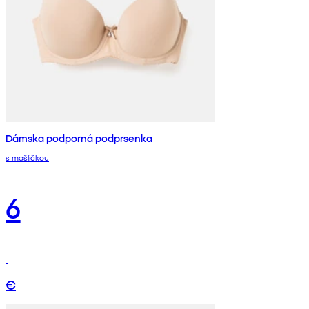
Dámska podporná podprsenka
s mašličkou
6
€