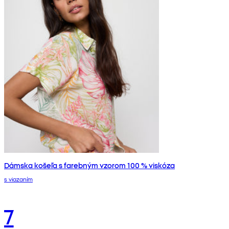
Dámska košeľa s farebným vzorom 100 % viskóza
s viazaním
7