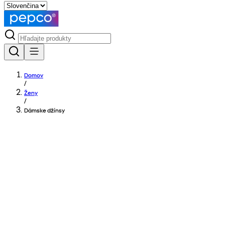
Domov
/
Ženy
/
Dámske džínsy