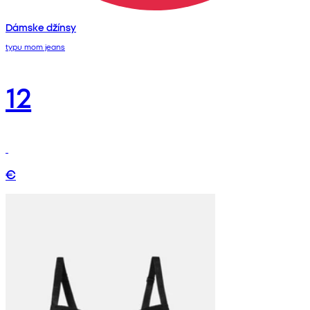
Dámske džínsy
typu mom jeans
12
€