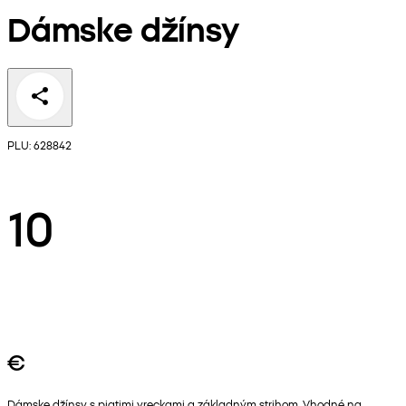
Dámske džínsy
PLU: 628842
10
€
Dámske džínsy s piatimi vreckami a základným strihom. Vhodné na