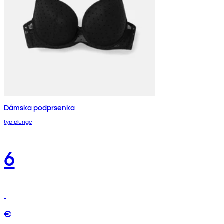
Dámska podprsenka
typ plunge
6
€