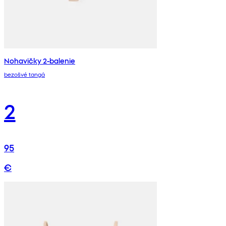
Nohavičky 2-balenie
bezošvé tangá
2
95
€