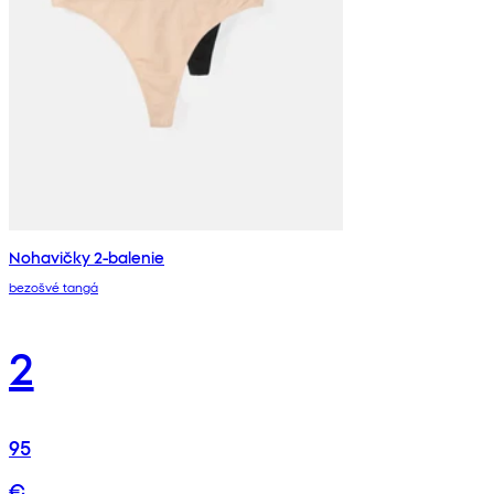
Nohavičky 2-balenie
bezošvé tangá
2
95
€