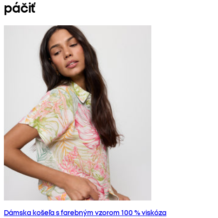
páčiť
Dámska košeľa s farebným vzorom 100 % viskóza