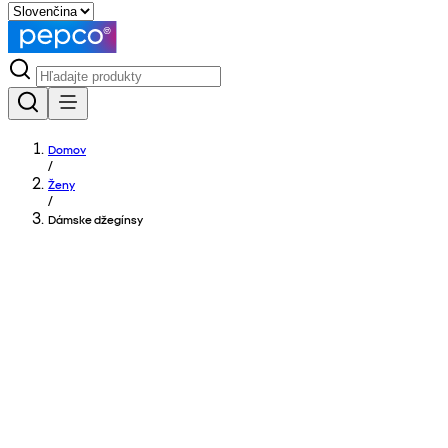
Domov
/
Ženy
/
Dámske džegínsy