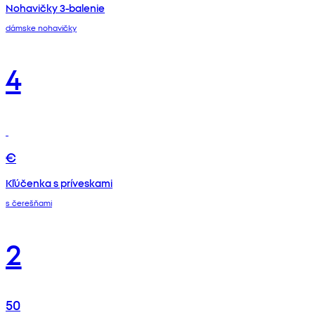
Nohavičky 3-balenie
dámske nohavičky
4
€
Kľúčenka s príveskami
s čerešňami
2
50