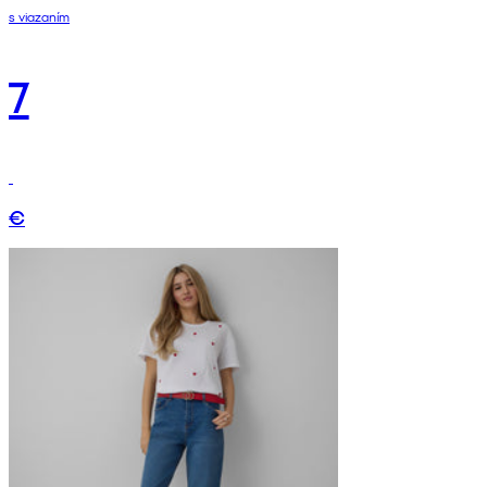
s viazaním
7
€