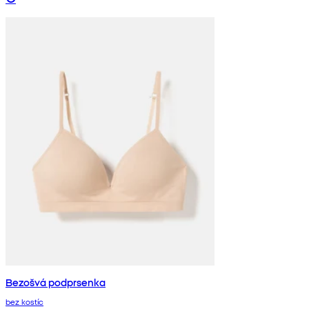
Bezošvá podprsenka
bez kostíc