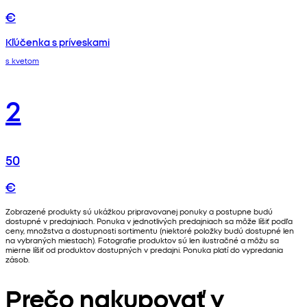
€
Kľúčenka s príveskami
s kvetom
2
50
€
Zobrazené produkty sú ukážkou pripravovanej ponuky a postupne budú
dostupné v predajniach. Ponuka v jednotlivých predajniach sa môže líšiť podľa
ceny, množstva a dostupnosti sortimentu (niektoré položky budú dostupné len
na vybraných miestach). Fotografie produktov sú len ilustračné a môžu sa
mierne líšiť od produktov dostupných v predajni. Ponuka platí do vypredania
zásob.
Prečo nakupovať v