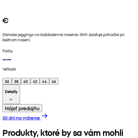
€
Dámske jeggings na každodenné nosenie. Strih zaisťuje pohodlie pri
bežnom nosení.
Farby
Veľkosti
36
38
40
42
44
46
Detaily
Nájsť predajňu
30 dní na vrátenie
Produkty, ktoré by sa vám mohli