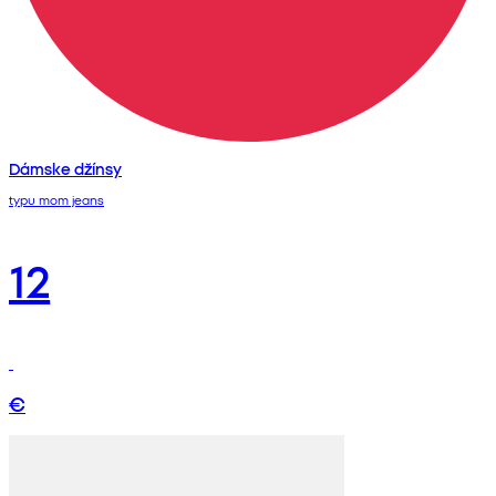
Dámske džínsy
typu mom jeans
12
€