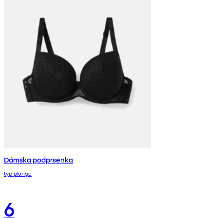
Dámska podprsenka
typ plunge
6