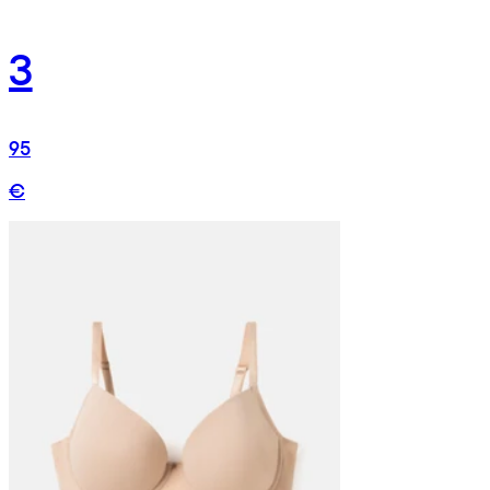
3
95
€