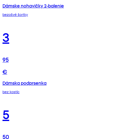
Dámske nohavičky 2-balenie
bezošvé šortky
3
95
€
Dámska podprsenka
bez kostíc
5
50