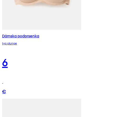
Dámska podprsenka
typ plunge
6
€