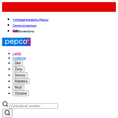
Vyhľadať predajňu Pepco
Centrum pomoci
Slovenčina
Leták
Kolekcie
Deti
Ženy
Domov
Bábätká
Muži
Ostatné