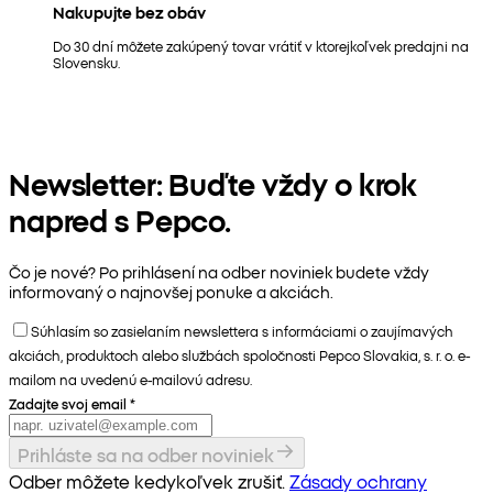
Nakupujte bez obáv
Do 30 dní môžete zakúpený tovar vrátiť v ktorejkoľvek predajni na
Slovensku.
Newsletter: Buďte vždy o krok
napred s Pepco.
Čo je nové? Po prihlásení na odber noviniek budete vždy
informovaný o najnovšej ponuke a akciách.
Súhlasím so zasielaním newslettera s informáciami o zaujímavých
akciách, produktoch alebo službách spoločnosti Pepco Slovakia, s. r. o. e-
mailom na uvedenú e-mailovú adresu.
Zadajte svoj email
*
Prihláste sa na odber noviniek
Odber môžete kedykoľvek zrušiť.
Zásady ochrany