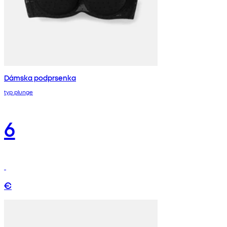
Dámska podprsenka
typ plunge
6
€