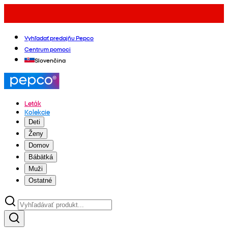
Vyhľadať predajňu Pepco
Centrum pomoci
Slovenčina
Leták
Kolekcie
Deti
Ženy
Domov
Bábätká
Muži
Ostatné