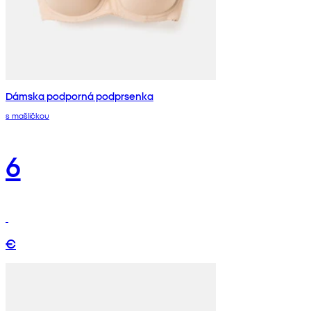
Dámska podporná podprsenka
s mašličkou
6
€