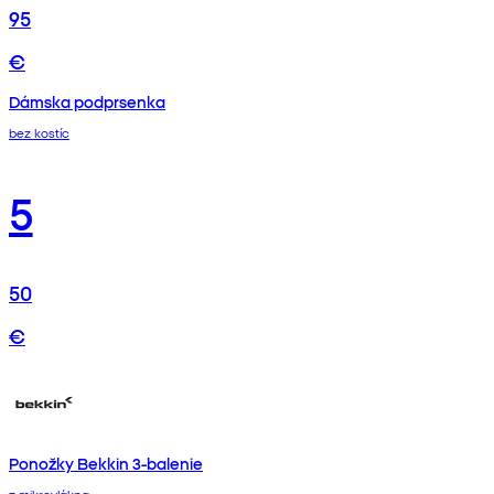
95
€
Dámska podprsenka
bez kostíc
5
50
€
Ponožky Bekkin 3-balenie
z mikrovlákna