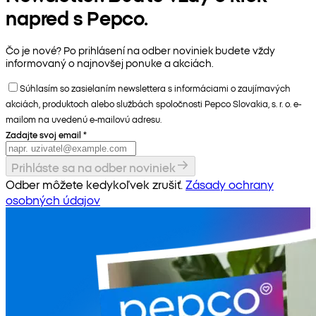
napred s Pepco.
Čo je nové? Po prihlásení na odber noviniek budete vždy
informovaný o najnovšej ponuke a akciách.
Súhlasím so zasielaním newslettera s informáciami o zaujímavých
akciách, produktoch alebo službách spoločnosti Pepco Slovakia, s. r. o. e-
mailom na uvedenú e-mailovú adresu.
Zadajte svoj email
*
Prihláste sa na odber noviniek
Odber môžete kedykoľvek zrušiť.
Zásady ochrany
osobných údajov