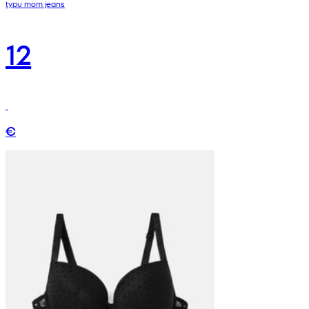
typu mom jeans
12
€