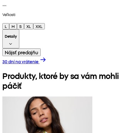
Veľkosti
L
M
S
XL
XXL
Detaily
Nájsť predajňu
30 dní na vrátenie
Produkty, ktoré by sa vám mohli
páčiť