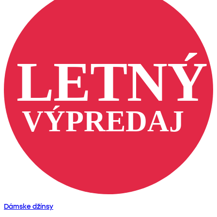
Dámske džínsy