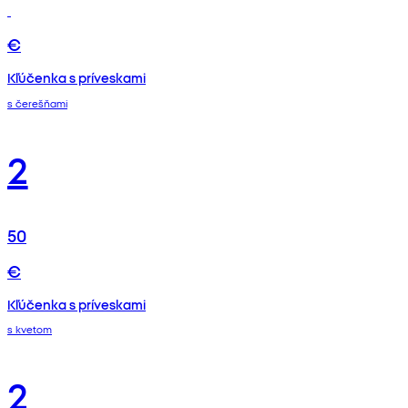
€
Kľúčenka s príveskami
s čerešňami
2
50
€
Kľúčenka s príveskami
s kvetom
2