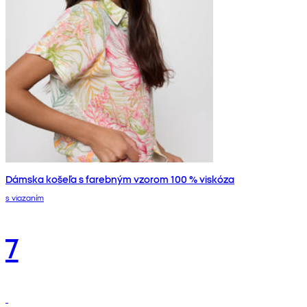
Dámska košeľa s farebným vzorom 100 % viskóza
s viazaním
7