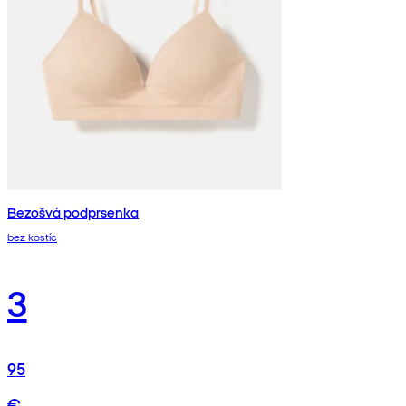
Bezošvá podprsenka
bez kostíc
3
95
€