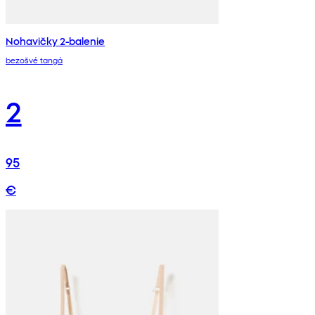
Nohavičky 2-balenie
bezošvé tangá
2
95
€