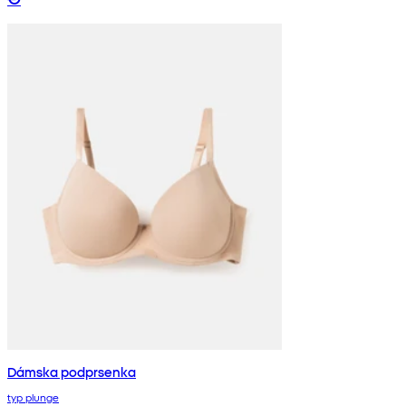
Dámska podprsenka
typ plunge