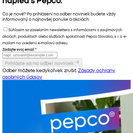
Čo je nové? Po prihlásení na odber noviniek budete vždy
informovaný o najnovšej ponuke a akciách.
Súhlasím so zasielaním newslettera s informáciami o zaujímavých
akciách, produktoch alebo službách spoločnosti Pepco Slovakia, s. r. o. e-
mailom na uvedenú e-mailovú adresu.
Zadajte svoj email
*
Prihláste sa na odber noviniek
Odber môžete kedykoľvek zrušiť.
Zásady ochrany
osobných údajov