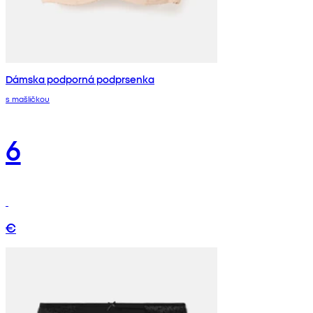
Dámska podporná podprsenka
s mašličkou
6
€