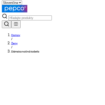
Domov
/
Ženy
/
Dámska nočná košeľa