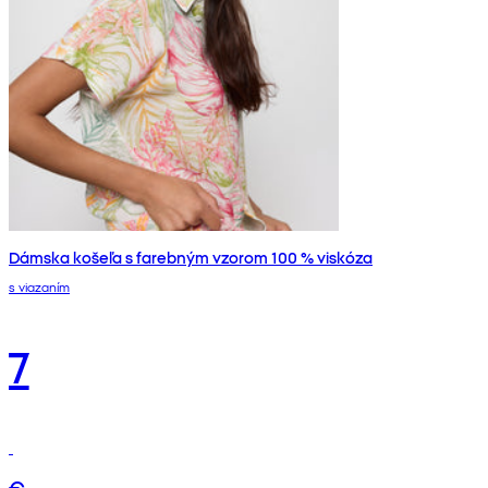
Dámska košeľa s farebným vzorom 100 % viskóza
s viazaním
7
€