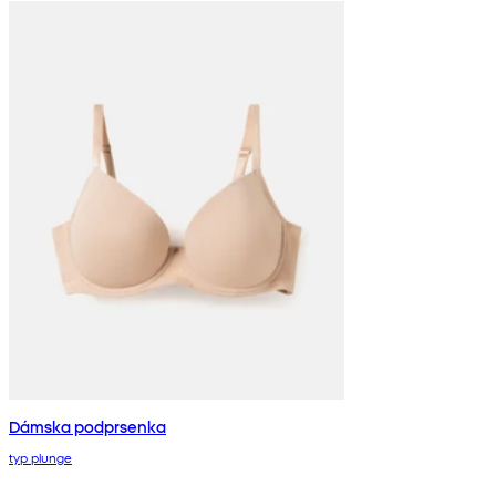
Dámska podprsenka
typ plunge