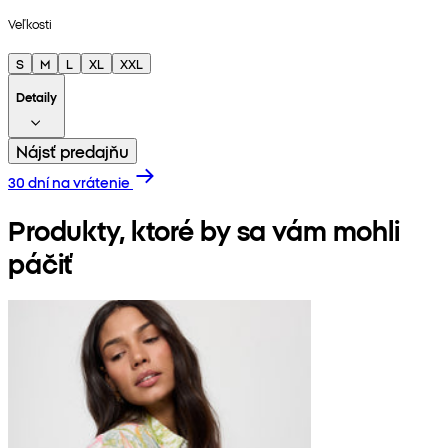
Veľkosti
S
M
L
XL
XXL
Detaily
Nájsť predajňu
30 dní na vrátenie
Produkty, ktoré by sa vám mohli
páčiť