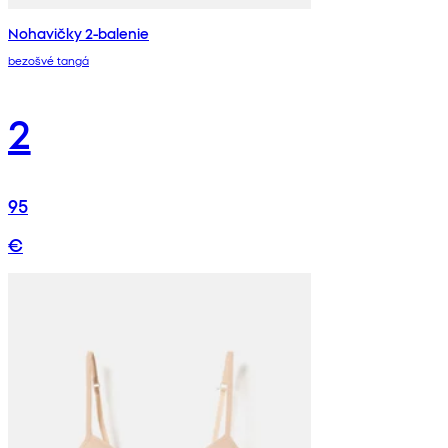
Nohavičky 2-balenie
bezošvé tangá
2
95
€