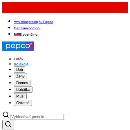
Vyhľadať predajňu Pepco
Centrum pomoci
Slovenčina
Leták
Kolekcie
Deti
Ženy
Domov
Bábätká
Muži
Ostatné