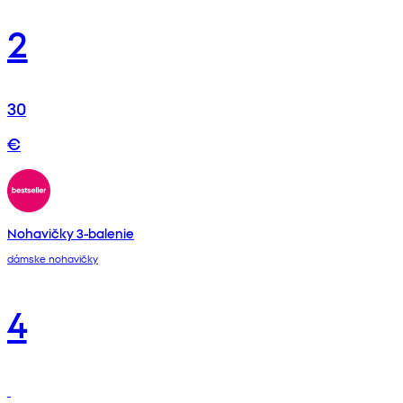
2
30
€
Nohavičky 3-balenie
dámske nohavičky
4