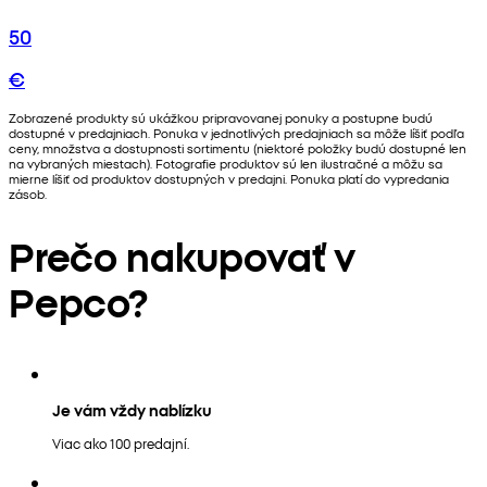
50
€
Zobrazené produkty sú ukážkou pripravovanej ponuky a postupne budú
dostupné v predajniach. Ponuka v jednotlivých predajniach sa môže líšiť podľa
ceny, množstva a dostupnosti sortimentu (niektoré položky budú dostupné len
na vybraných miestach). Fotografie produktov sú len ilustračné a môžu sa
mierne líšiť od produktov dostupných v predajni. Ponuka platí do vypredania
zásob.
Prečo nakupovať v
Pepco?
Je vám vždy nablízku
Viac ako 100 predajní.