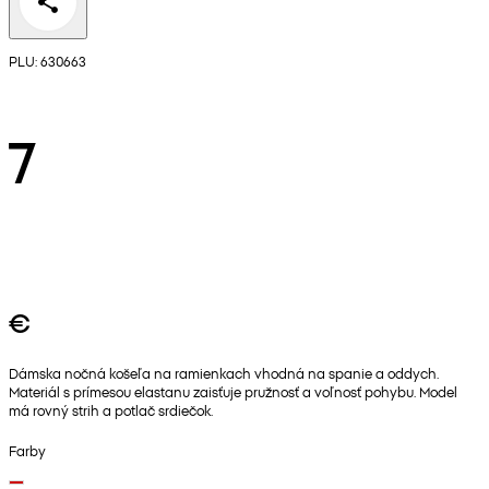
PLU: 630663
7
€
Dámska nočná košeľa na ramienkach vhodná na spanie a oddych.
Materiál s prímesou elastanu zaisťuje pružnosť a voľnosť pohybu. Model
má rovný strih a potlač srdiečok.
Farby