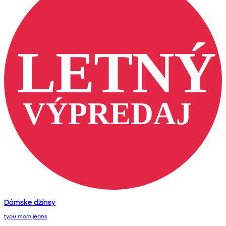
Dámske džínsy
typu mom jeans