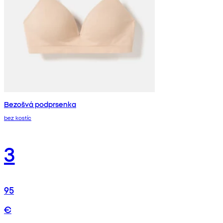
Bezošvá podprsenka
bez kostíc
3
95
€