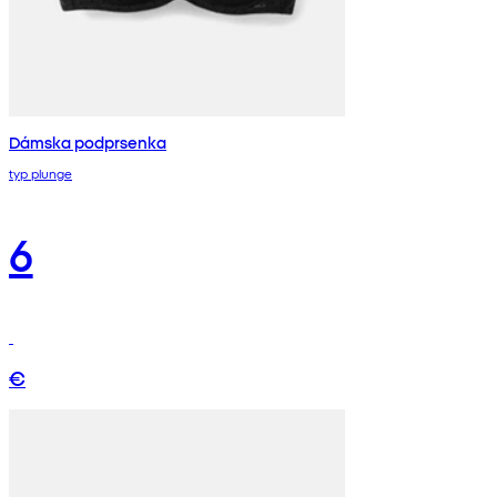
Dámska podprsenka
typ plunge
6
€