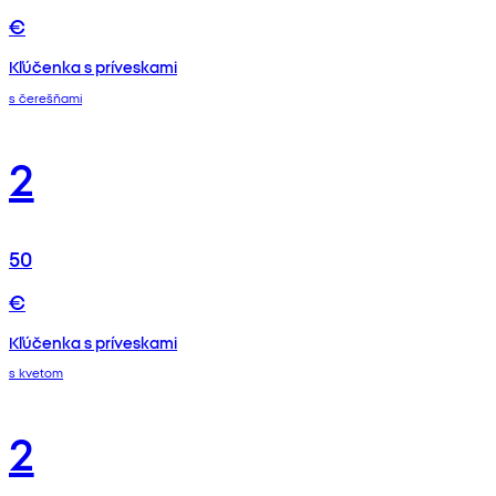
€
Kľúčenka s príveskami
s čerešňami
2
50
€
Kľúčenka s príveskami
s kvetom
2