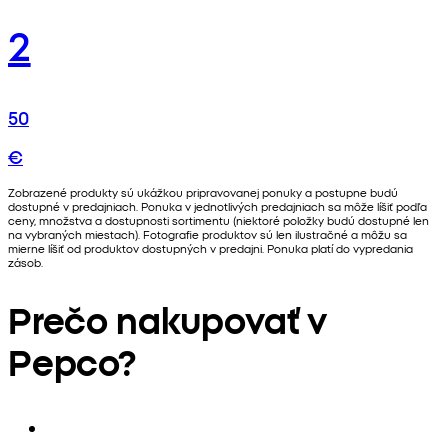
2
50
€
Zobrazené produkty sú ukážkou pripravovanej ponuky a postupne budú
dostupné v predajniach. Ponuka v jednotlivých predajniach sa môže líšiť podľa
ceny, množstva a dostupnosti sortimentu (niektoré položky budú dostupné len
na vybraných miestach). Fotografie produktov sú len ilustračné a môžu sa
mierne líšiť od produktov dostupných v predajni. Ponuka platí do vypredania
zásob.
Prečo nakupovať v
Pepco?