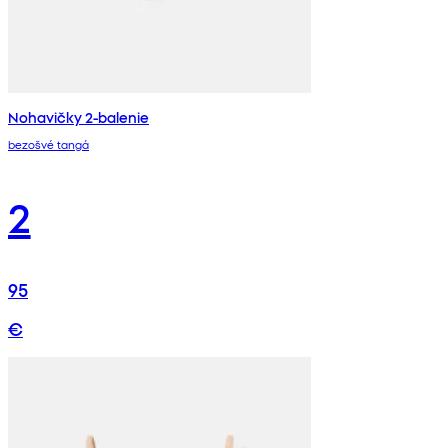
Nohavičky 2-balenie
bezošvé tangá
2
95
€