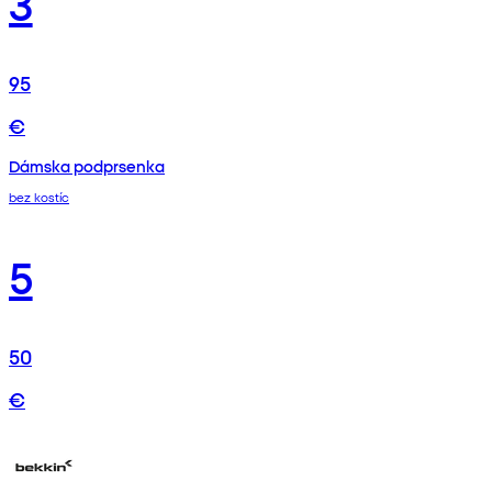
3
95
€
Dámska podprsenka
bez kostíc
5
50
€