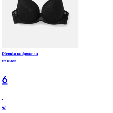
Dámska podprsenka
typ plunge
6
€