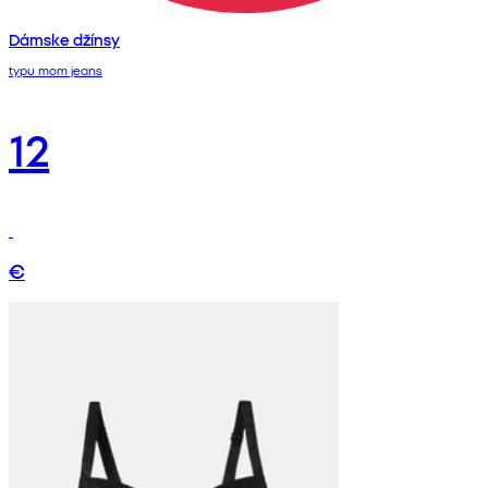
Dámske džínsy
typu mom jeans
12
€