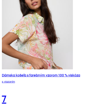
Dámska košeľa s farebným vzorom 100 % viskóza
s viazaním
7