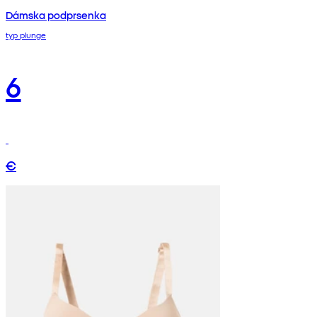
Dámska podprsenka
typ plunge
6
€