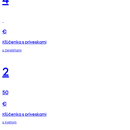
€
Kľúčenka s príveskami
s čerešňami
2
50
€
Kľúčenka s príveskami
s kvetom