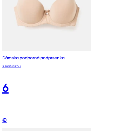
Dámska podporná podprsenka
s mašličkou
6
€