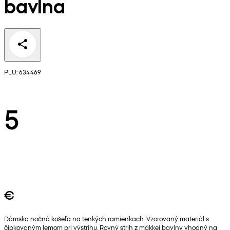
bavlna
PLU: 634469
5
€
Dámska nočná košeľa na tenkých ramienkach. Vzorovaný materiál s
čipkovaným lemom pri výstrihu. Rovný strih z mäkkej bavlny vhodný na