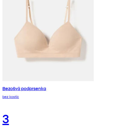
Bezošvá podprsenka
bez kostíc
3