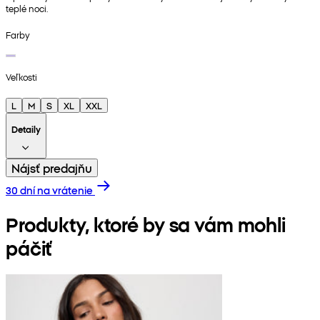
teplé noci.
Farby
Veľkosti
L
M
S
XL
XXL
Detaily
Nájsť predajňu
30 dní na vrátenie
Produkty, ktoré by sa vám mohli
páčiť