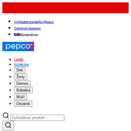
Vyhľadať predajňu Pepco
Centrum pomoci
Slovenčina
Leták
Kolekcie
Deti
Ženy
Domov
Bábätká
Muži
Ostatné