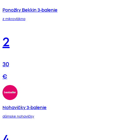
Ponožky Bekkin 3-balenie
z mikrovlákna
2
30
€
Nohavičky 3-balenie
dámske nohavičky
4