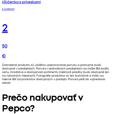
Kľúčenka s príveskami
s kvetom
2
50
€
Zobrazené produkty sú ukážkou pripravovanej ponuky a postupne budú
dostupné v predajniach. Ponuka v jednotlivých predajniach sa môže líšiť podľa
ceny, množstva a dostupnosti sortimentu (niektoré položky budú dostupné len
na vybraných miestach). Fotografie produktov sú len ilustračné a môžu sa
mierne líšiť od produktov dostupných v predajni. Ponuka platí do vypredania
zásob.
Prečo nakupovať v
Pepco?