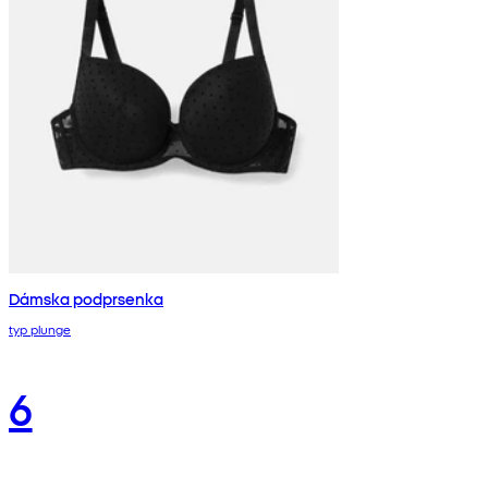
Dámska podprsenka
typ plunge
6