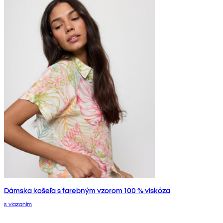
Dámska košeľa s farebným vzorom 100 % viskóza
s viazaním