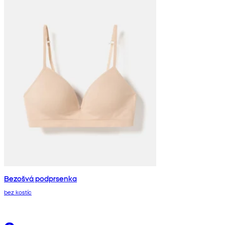
Bezošvá podprsenka
bez kostíc