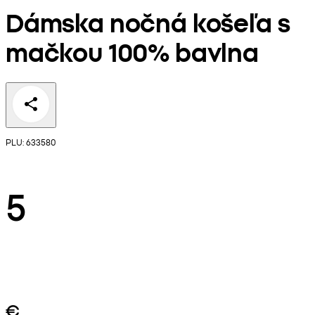
Dámska nočná košeľa s
mačkou 100% bavlna
PLU: 633580
5
€