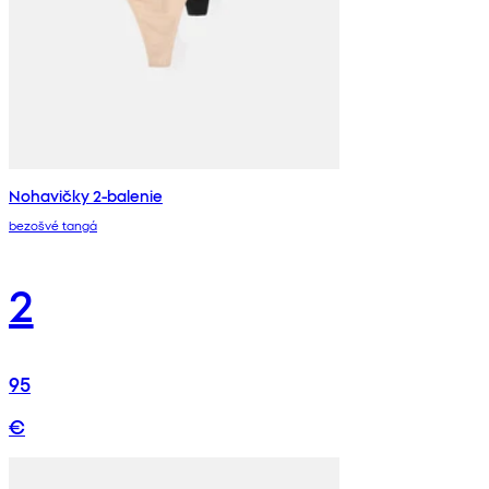
Nohavičky 2-balenie
bezošvé tangá
2
95
€