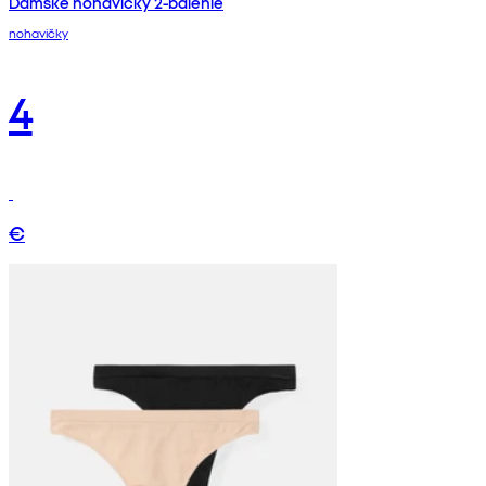
Dámske nohavičky 2-balenie
nohavičky
4
€