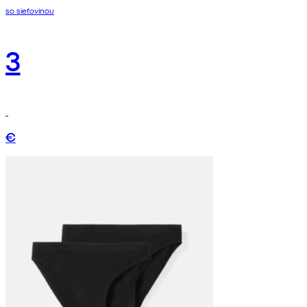
so sieťovinou
3
€