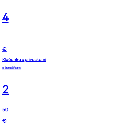
4
€
Kľúčenka s príveskami
s čerešňami
2
50
€