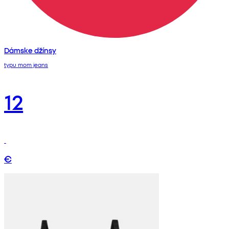
Dámske džínsy
typu mom jeans
12
€