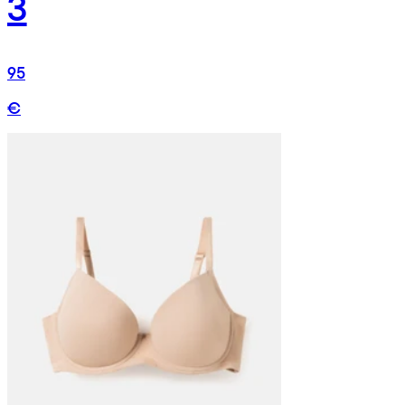
3
95
€