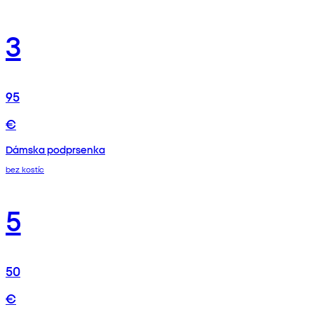
3
95
€
Dámska podprsenka
bez kostíc
5
50
€