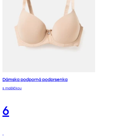
Dámska podporná podprsenka
s mašličkou
6