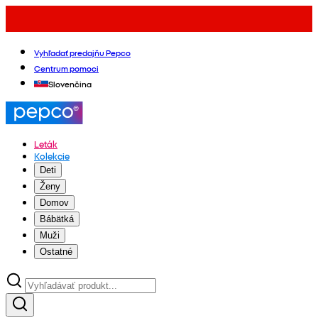
Vyhľadať predajňu Pepco
Centrum pomoci
Slovenčina
Leták
Kolekcie
Deti
Ženy
Domov
Bábätká
Muži
Ostatné