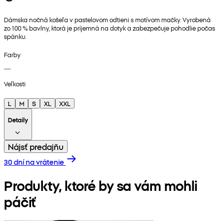
Dámska nočná košeľa v pastelovom odtieni s motívom mačky. Vyrobená
zo 100 % bavlny, ktorá je príjemná na dotyk a zabezpečuje pohodlie počas
spánku.
Farby
Veľkosti
L
M
S
XL
XXL
Detaily
Nájsť predajňu
30 dní na vrátenie
Produkty, ktoré by sa vám mohli
páčiť