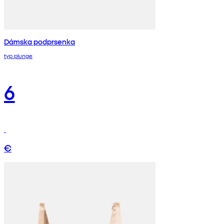
Dámska podprsenka
typ plunge
6
€