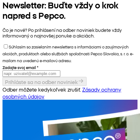
Newsletter: Buďte vždy o krok
napred s Pepco.
Čo je nové? Po prihlásení na odber noviniek budete vždy
informovaný o najnovšej ponuke a akciách.
Súhlasím so zasielaním newslettera s informáciami o zaujímavých
akciách, produktoch alebo službách spoločnosti Pepco Slovakia, s. r. o. e-
mailom na uvedenú e-mailovú adresu.
Zadajte svoj email
*
Prihláste sa na odber noviniek
Odber môžete kedykoľvek zrušiť.
Zásady ochrany
osobných údajov