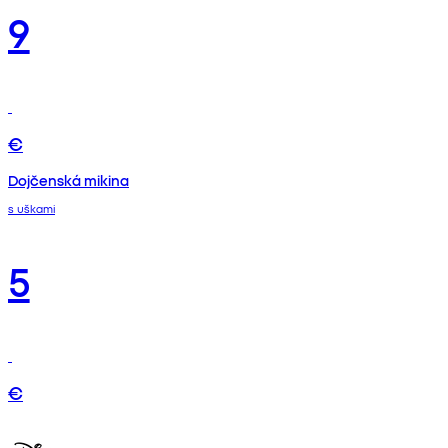
9
€
Dojčenská mikina
s uškami
5
€