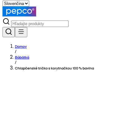
Domov
/
Bábätká
/
Chlapčenské tričko s korytnačkou 100 % bavlna