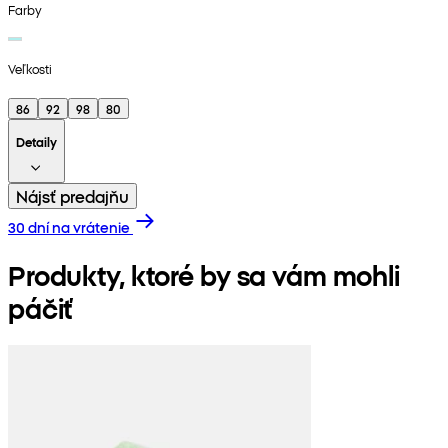
Farby
Veľkosti
86
92
98
80
Detaily
Nájsť predajňu
30 dní na vrátenie
Produkty, ktoré by sa vám mohli
páčiť