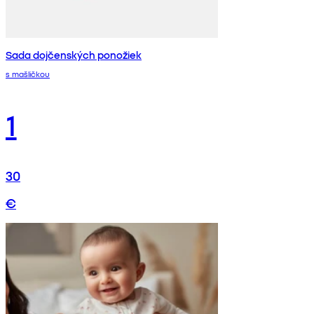
Sada dojčenských ponožiek
s mašličkou
1
30
€