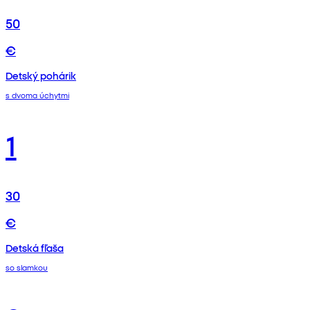
50
€
Detský pohárik
s dvoma úchytmi
1
30
€
Detská fľaša
so slamkou