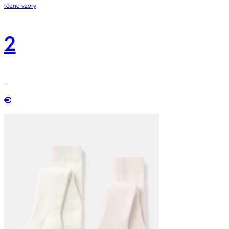
rôzne vzory
2
€