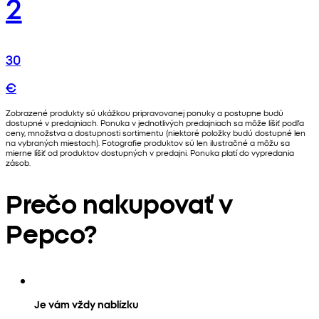
2
30
€
Zobrazené produkty sú ukážkou pripravovanej ponuky a postupne budú
dostupné v predajniach. Ponuka v jednotlivých predajniach sa môže líšiť podľa
ceny, množstva a dostupnosti sortimentu (niektoré položky budú dostupné len
na vybraných miestach). Fotografie produktov sú len ilustračné a môžu sa
mierne líšiť od produktov dostupných v predajni. Ponuka platí do vypredania
zásob.
Prečo nakupovať v
Pepco?
Je vám vždy nablízku