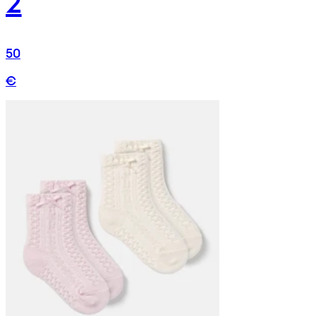
2
50
€