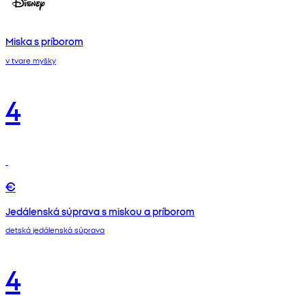
Miska s príborom
v tvare myšky
4
€
Jedálenská súprava s miskou a príborom
detská jedálenská súprava
4