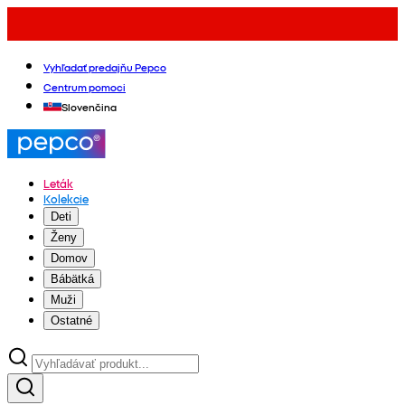
Vyhľadať predajňu Pepco
Centrum pomoci
Slovenčina
Leták
Kolekcie
Deti
Ženy
Domov
Bábätká
Muži
Ostatné