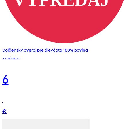
Dojčenský overal pre dievčatá 100% bavlna
s volánikom
6
€