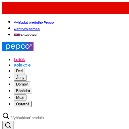
Vyhľadať predajňu Pepco
Centrum pomoci
Slovenčina
Leták
Kolekcie
Deti
Ženy
Domov
Bábätká
Muži
Ostatné