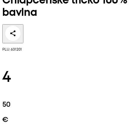
bavlna
PLU: 631201
4
50
€