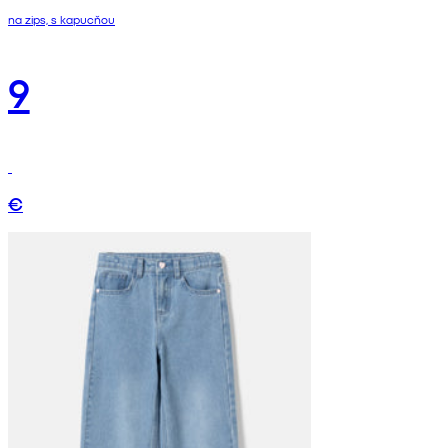
na zips, s kapucňou
9
€