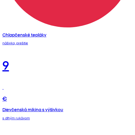
Chlapčenské tepláky
nášivka, prešitie
9
€
Dievčenská mikina s výšivkou
s dlhým rukávom