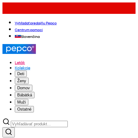
Vyhľadať predajňu Pepco
Centrum pomoci
Slovenčina
Leták
Kolekcie
Deti
Ženy
Domov
Bábätká
Muži
Ostatné