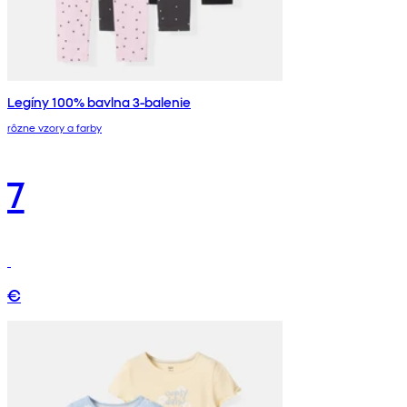
Legíny 100% bavlna 3-balenie
rôzne vzory a farby
7
€