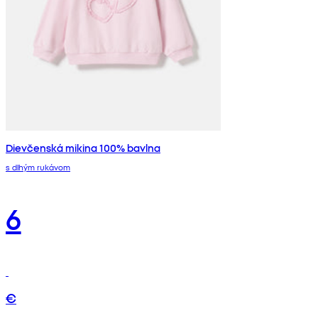
Dievčenská mikina 100% bavlna
s dlhým rukávom
6
€