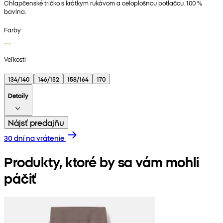
Chlapčenské tričko s krátkym rukávom a celoplošnou potlačou. 100 %
bavlna.
Farby
Veľkosti
134/140
146/152
158/164
170
Detaily
Nájsť predajňu
30 dní na vrátenie
Produkty, ktoré by sa vám mohli
páčiť