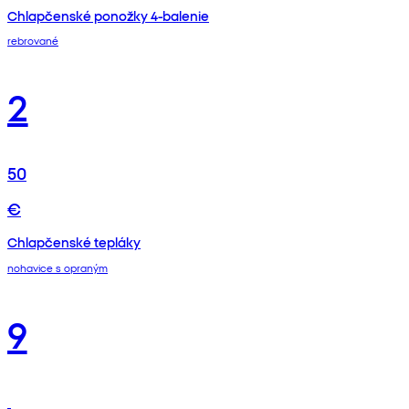
Chlapčenské ponožky 4-balenie
rebrované
2
50
€
Chlapčenské tepláky
nohavice s opraným
9