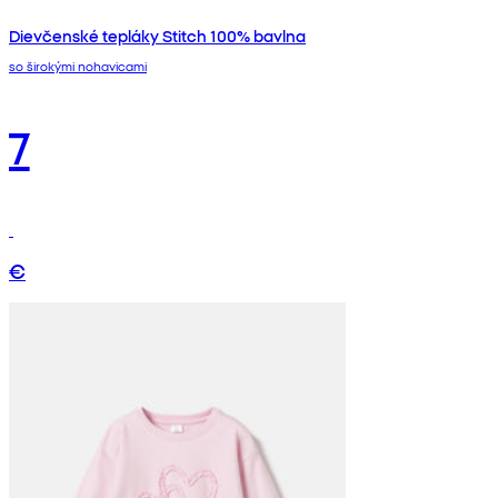
Dievčenské tepláky Stitch 100% bavlna
so širokými nohavicami
7
€