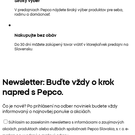
Široký výber
V predajniach Pepco nájdete široký výber produktov pre seba,
rodinu a domácnosť.
Nakupujte bez obáv
Do 30 dní môžete zakúpený tovar vrátiť v ktorejkoľvek predajni na
Slovensku.
Newsletter: Buďte vždy o krok
napred s Pepco.
Čo je nové? Po prihlásení na odber noviniek budete vždy
informovaný o najnovšej ponuke a akciách.
Súhlasím so zasielaním newslettera s informáciami o zaujímavých
akciách, produktoch alebo službách spoločnosti Pepco Slovakia, s. r. o. e-