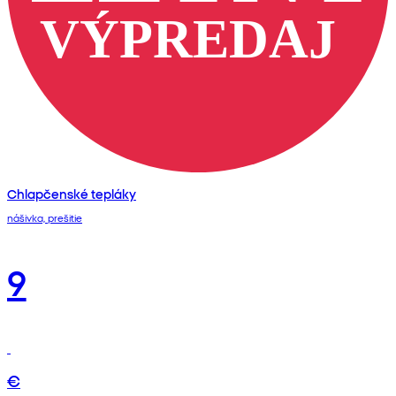
Chlapčenské tepláky
nášivka, prešitie
9
€