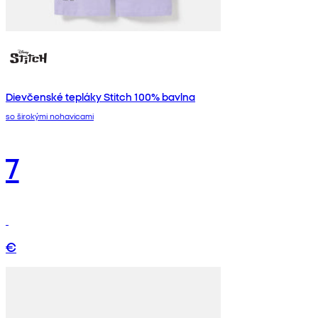
Dievčenské tepláky Stitch 100% bavlna
so širokými nohavicami
7
€