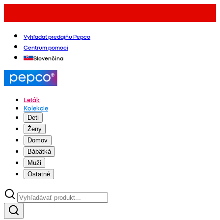
Vyhľadať predajňu Pepco
Centrum pomoci
Slovenčina
Leták
Kolekcie
Deti
Ženy
Domov
Bábätká
Muži
Ostatné