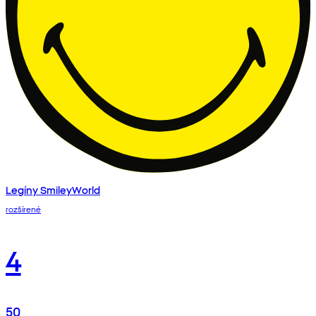
Legíny SmileyWorld
rozšírené
4
50