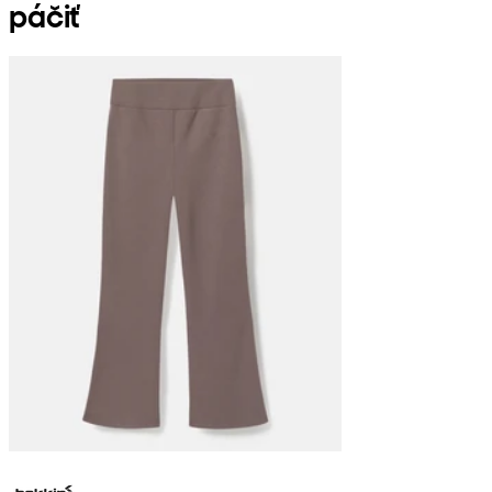
páčiť