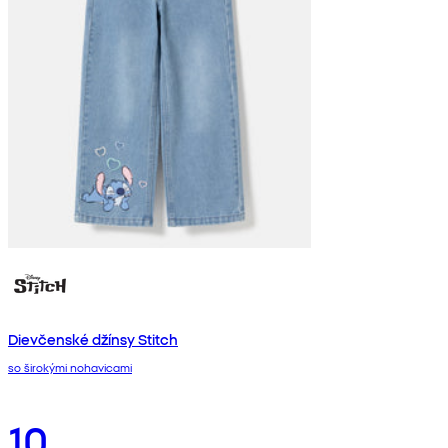
Dievčenské džínsy Stitch
so širokými nohavicami
10