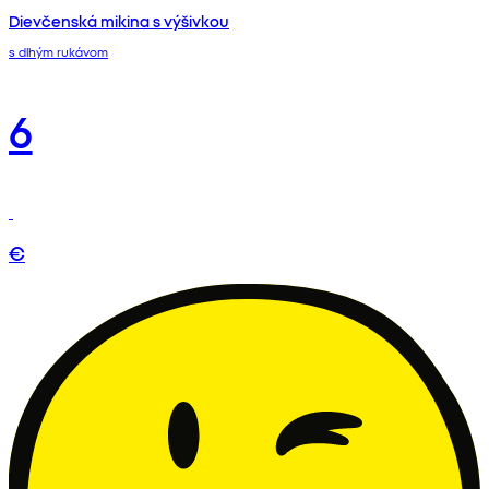
Dievčenská mikina s výšivkou
s dlhým rukávom
6
€