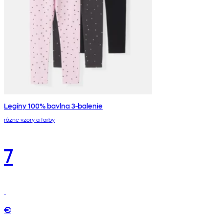
Legíny 100% bavlna 3-balenie
rôzne vzory a farby
7
€