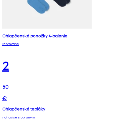
Chlapčenské ponožky 4-balenie
rebrované
2
50
€
Chlapčenské tepláky
nohavice s opraným