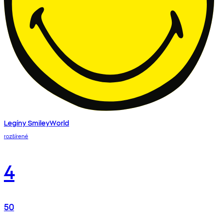
Legíny SmileyWorld
rozšírené
4
50