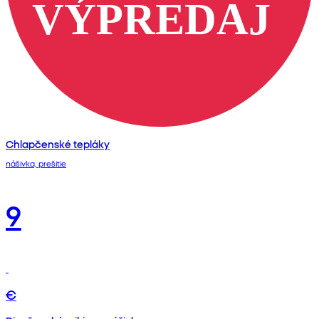
Chlapčenské tepláky
nášivka, prešitie
9
€