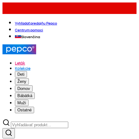
Vyhľadať predajňu Pepco
Centrum pomoci
Slovenčina
Leták
Kolekcie
Deti
Ženy
Domov
Bábätká
Muži
Ostatné