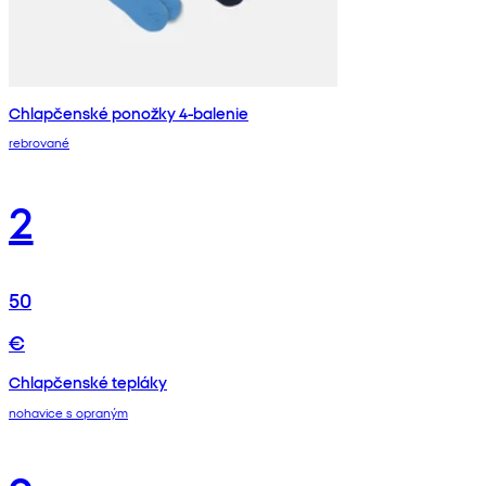
Chlapčenské ponožky 4-balenie
rebrované
2
50
€
Chlapčenské tepláky
nohavice s opraným