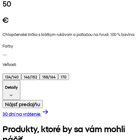
50
€
Chlapčenské tričko s krátkym rukávom a potlačou na hrudi. 100 % bavlna.
Farby
Veľkosti
134/140
146/152
158/164
170
Detaily
Nájsť predajňu
30 dní na vrátenie
Produkty, ktoré by sa vám mohli
páčiť