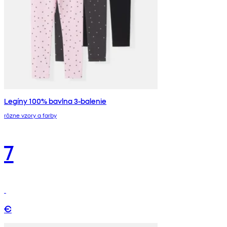
Legíny 100% bavlna 3-balenie
rôzne vzory a farby
7
€