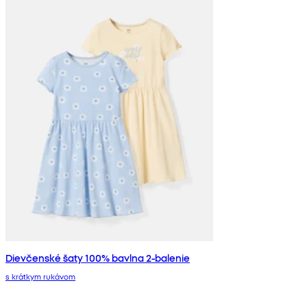
Dievčenské šaty 100% bavlna 2-balenie
s krátkym rukávom