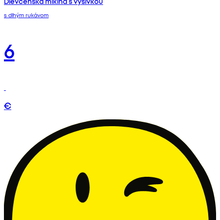
Dievčenská mikina s výšivkou
s dlhým rukávom
6
€