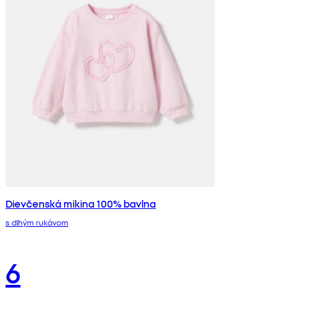
Dievčenská mikina 100% bavlna
s dlhým rukávom
6