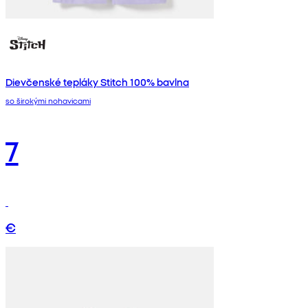
Dievčenské tepláky Stitch 100% bavlna
so širokými nohavicami
7
€