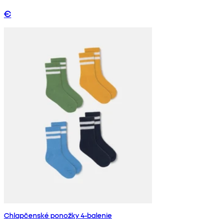
€
Chlapčenské ponožky 4-balenie