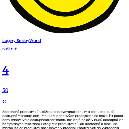
Legíny SmileyWorld
rozšírené
4
50
€
Zobrazené produkty sú ukážkou pripravovanej ponuky a postupne budú
dostupné v predajniach. Ponuka v jednotlivých predajniach sa môže líšiť podľa
ceny, množstva a dostupnosti sortimentu (niektoré položky budú dostupné len
na vybraných miestach). Fotografie produktov sú len ilustračné a môžu sa
mierne líšiť od produktov dostupných v predajni. Ponuka platí do vypredania