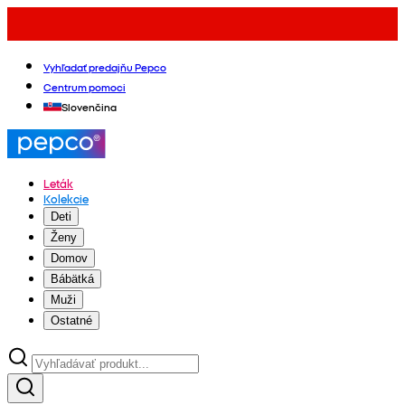
Vyhľadať predajňu Pepco
Centrum pomoci
Slovenčina
Leták
Kolekcie
Deti
Ženy
Domov
Bábätká
Muži
Ostatné