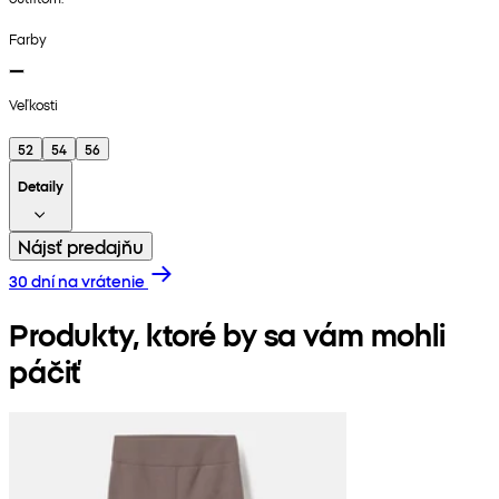
Farby
Veľkosti
52
54
56
Detaily
Nájsť predajňu
30 dní na vrátenie
Produkty, ktoré by sa vám mohli
páčiť