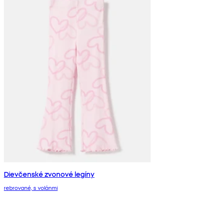
Dievčenské zvonové legíny
rebrované, s volánmi