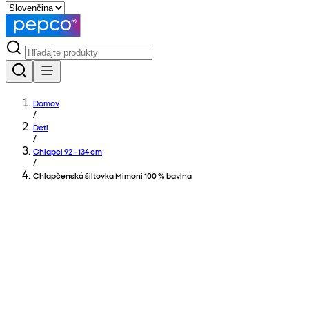
Domov
/
Deti
/
Chlapci 92 - 134 cm
/
Chlapčenská šiltovka Mimoni 100 % bavlna