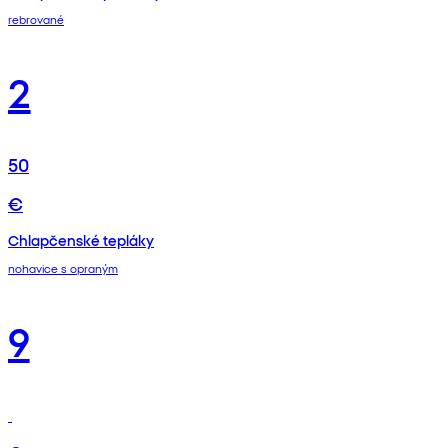
rebrované
2
50
€
Chlapčenské tepláky
nohavice s opraným
9