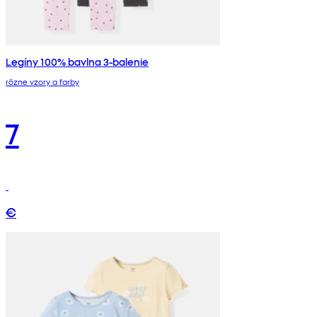
Legíny 100% bavlna 3-balenie
rôzne vzory a farby
7
€