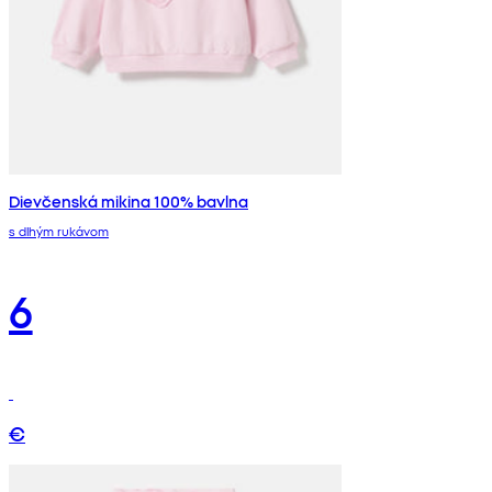
Dievčenská mikina 100% bavlna
s dlhým rukávom
6
€