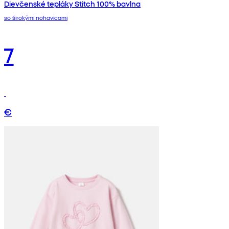
Dievčenské tepláky Stitch 100% bavlna
so širokými nohavicami
7
€