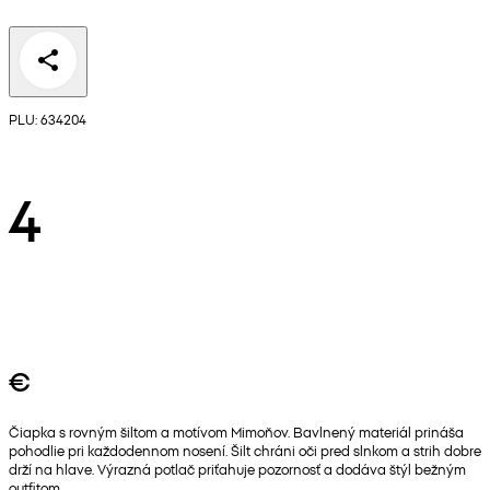
PLU: 634204
4
€
Čiapka s rovným šiltom a motívom Mimoňov. Bavlnený materiál prináša
pohodlie pri každodennom nosení. Šilt chráni oči pred slnkom a strih dobre
drží na hlave. Výrazná potlač priťahuje pozornosť a dodáva štýl bežným
outfitom.