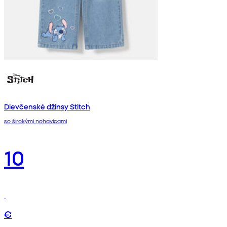
Dievčenské džínsy Stitch
so širokými nohavicami
10
€