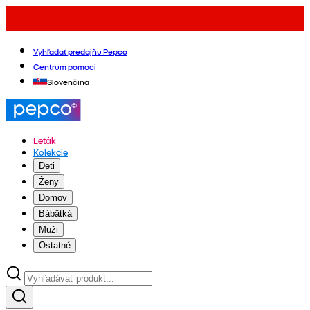
Vyhľadať predajňu Pepco
Centrum pomoci
Slovenčina
Leták
Kolekcie
Deti
Ženy
Domov
Bábätká
Muži
Ostatné