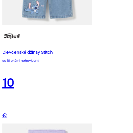
Dievčenské džínsy Stitch
so širokými nohavicami
10
€