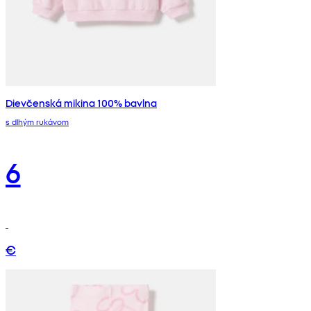
Dievčenská mikina 100% bavlna
s dlhým rukávom
6
€