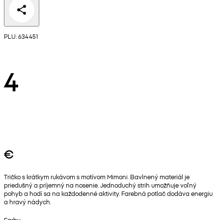
PLU: 634451
4
€
Tričko s krátkym rukávom s motívom Mimoni. Bavlnený materiál je
priedušný a príjemný na nosenie. Jednoduchý strih umožňuje voľný
pohyb a hodí sa na každodenné aktivity. Farebná potlač dodáva energiu
a hravý nádych.
Farby