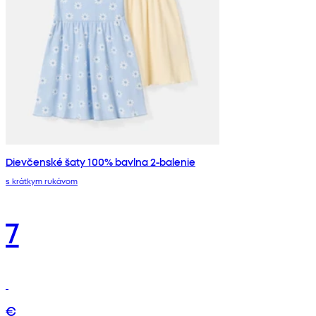
Dievčenské šaty 100% bavlna 2-balenie
s krátkym rukávom
7
€