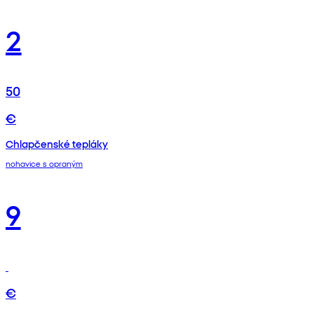
2
50
€
Chlapčenské tepláky
nohavice s opraným
9
€