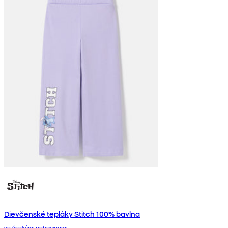
Dievčenské tepláky Stitch 100% bavlna
so širokými nohavicami