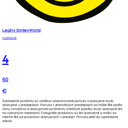
Legíny SmileyWorld
rozšírené
4
50
€
Zobrazené produkty sú ukážkou pripravovanej ponuky a postupne budú
dostupné v predajniach. Ponuka v jednotlivých predajniach sa môže líšiť podľa
ceny, množstva a dostupnosti sortimentu (niektoré položky budú dostupné len
na vybraných miestach). Fotografie produktov sú len ilustračné a môžu sa
mierne líšiť od produktov dostupných v predajni. Ponuka platí do vypredania
zásob.