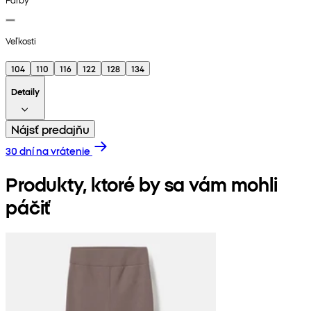
Veľkosti
104
110
116
122
128
134
Detaily
Nájsť predajňu
30 dní na vrátenie
Produkty, ktoré by sa vám mohli
páčiť