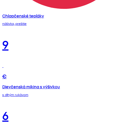
Chlapčenské tepláky
nášivka, prešitie
9
€
Dievčenská mikina s výšivkou
s dlhým rukávom
6