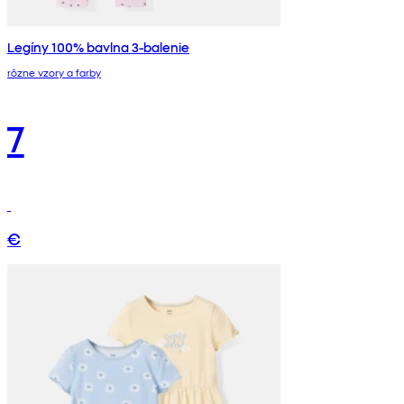
Legíny 100% bavlna 3-balenie
rôzne vzory a farby
7
€