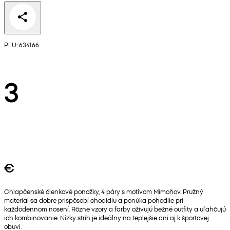
PLU: 634166
3
€
Chlapčenské členkové ponožky, 4 páry s motívom Mimoňov. Pružný
materiál sa dobre prispôsobí chodidlu a ponúka pohodlie pri
každodennom nosení. Rôzne vzory a farby oživujú bežné outfity a uľahčujú
ich kombinovanie. Nízky strih je ideálny na teplejšie dni aj k športovej
obuvi.