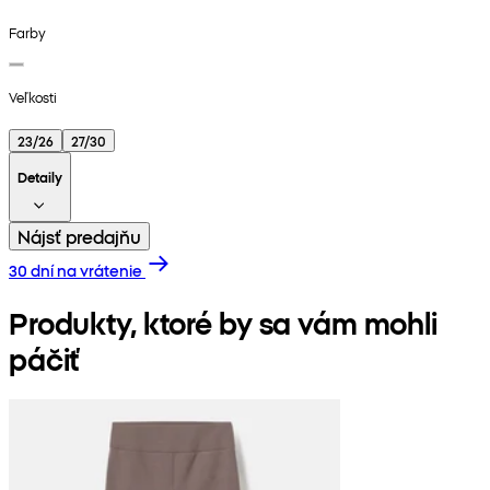
Farby
Veľkosti
23/26
27/30
Detaily
Nájsť predajňu
30 dní na vrátenie
Produkty, ktoré by sa vám mohli
páčiť