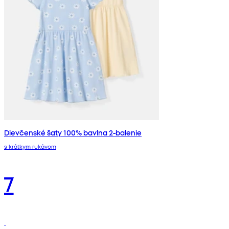
Dievčenské šaty 100% bavlna 2-balenie
s krátkym rukávom
7