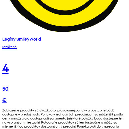
Legíny SmileyWorld
rozšírené
4
50
€
Zobrazené produkty sú ukážkou pripravovanej ponuky a postupne budú
dostupné v predajniach. Ponuka v jednotlivých predajniach sa môže líšiť podľa
ceny, množstva a dostupnosti sortimentu (niektoré položky budú dostupné len
na vybraných miestach). Fotografie produktov sú len ilustračné a môžu sa
mierne líšiť od produktov dostupných v predajni. Ponuka platí do vypredania