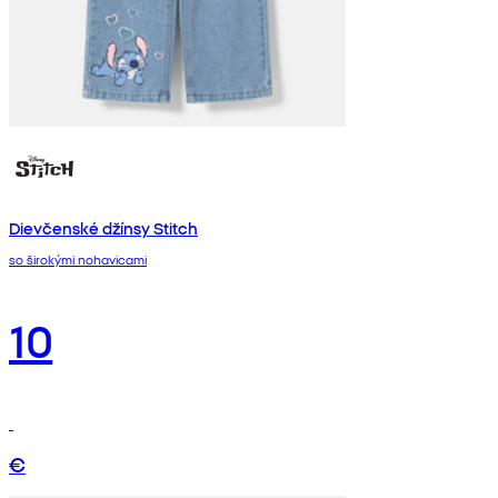
Dievčenské džínsy Stitch
so širokými nohavicami
10
€