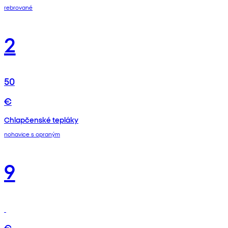
rebrované
2
50
€
Chlapčenské tepláky
nohavice s opraným
9
€