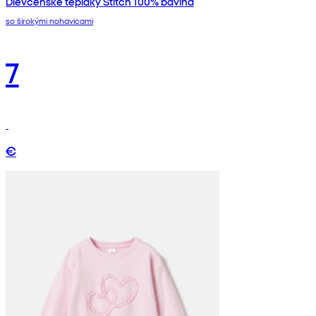
Dievčenské tepláky Stitch 100% bavlna
so širokými nohavicami
7
€