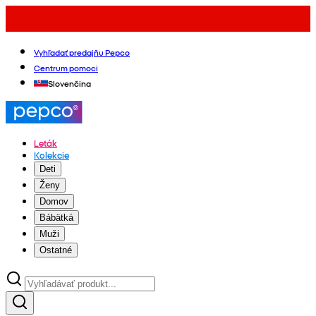
Vyhľadať predajňu Pepco
Centrum pomoci
Slovenčina
Leták
Kolekcie
Deti
Ženy
Domov
Bábätká
Muži
Ostatné