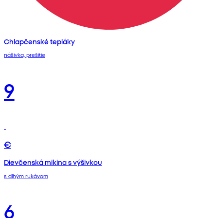
Chlapčenské tepláky
nášivka, prešitie
9
€
Dievčenská mikina s výšivkou
s dlhým rukávom
6