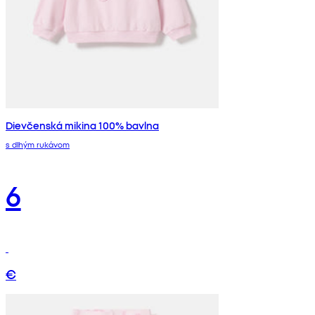
Dievčenská mikina 100% bavlna
s dlhým rukávom
6
€