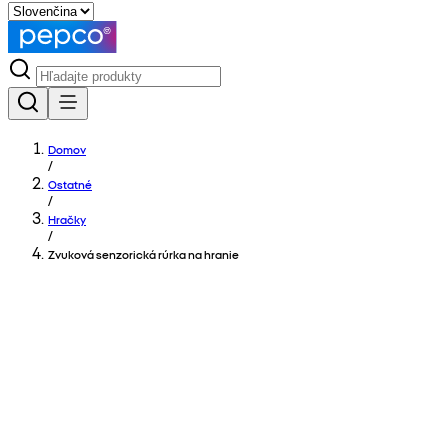
Domov
/
Ostatné
/
Hračky
/
Zvuková senzorická rúrka na hranie