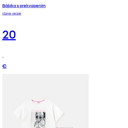
Bábika s prekvapením
rôzne verzie
20
€