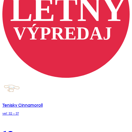
Tenisky Cinnamoroll
veľ. 32 – 37