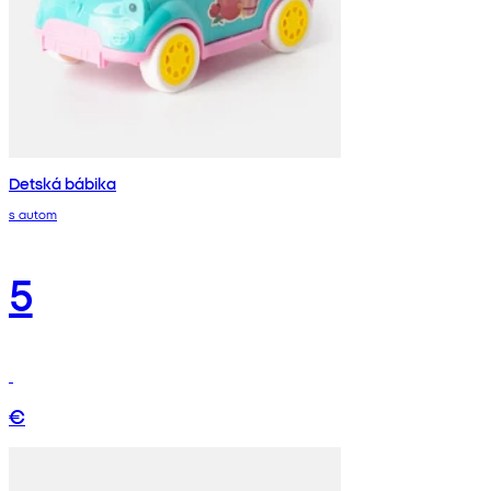
Detská bábika
s autom
5
€