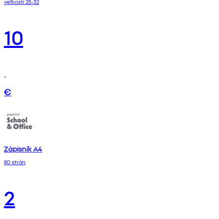
veľkosti 25-32
10
€
Zápisník A4
80 strán
2