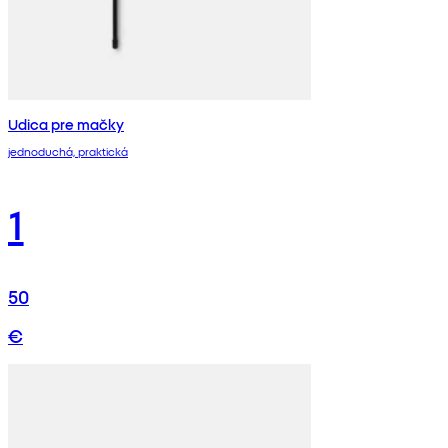
Udica pre mačky
jednoduchá, praktická
1
50
€