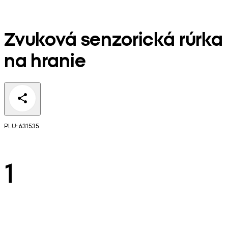
Zvuková senzorická rúrka
na hranie
PLU: 631535
1