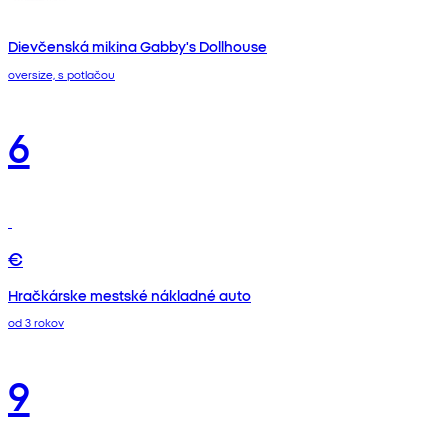
Dievčenská mikina Gabby's Dollhouse
oversize, s potlačou
6
€
Hračkárske mestské nákladné auto
od 3 rokov
9