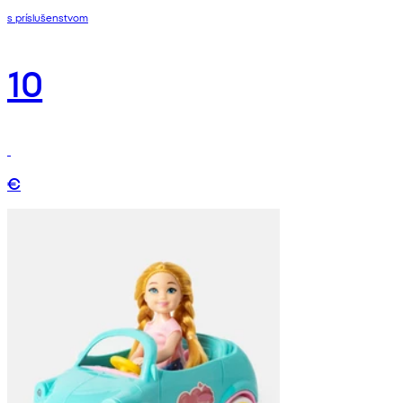
s príslušenstvom
10
€