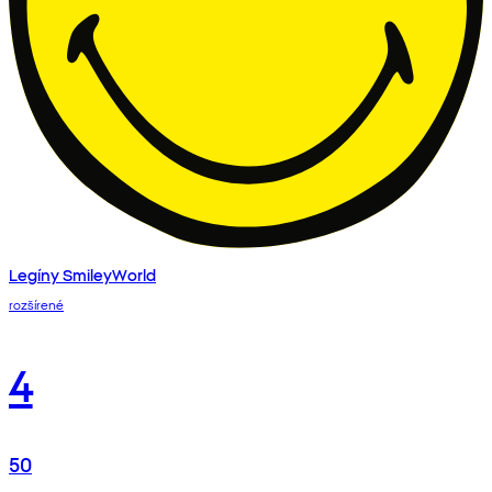
Legíny SmileyWorld
rozšírené
4
50