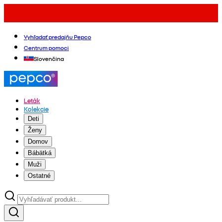
Vyhľadať predajňu Pepco
Centrum pomoci
Slovenčina
Leták
Kolekcie
Deti
Ženy
Domov
Bábätká
Muži
Ostatné