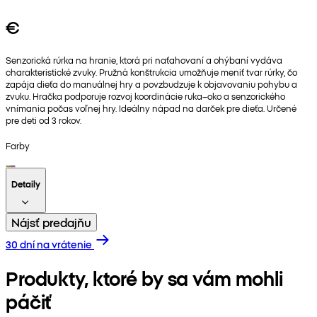
€
Senzorická rúrka na hranie, ktorá pri naťahovaní a ohýbaní vydáva
charakteristické zvuky. Pružná konštrukcia umožňuje meniť tvar rúrky, čo
zapája dieťa do manuálnej hry a povzbudzuje k objavovaniu pohybu a
zvuku. Hračka podporuje rozvoj koordinácie ruka–oko a senzorického
vnímania počas voľnej hry. Ideálny nápad na darček pre dieťa. Určené
pre deti od 3 rokov.
Farby
Detaily
Nájsť predajňu
30 dní na vrátenie
Produkty, ktoré by sa vám mohli
páčiť