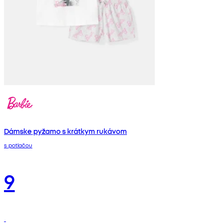
Dámske pyžamo s krátkym rukávom
s potlačou
9