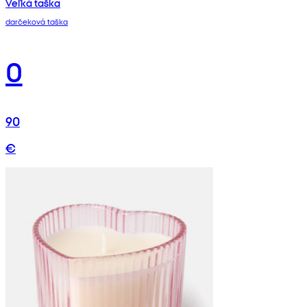
Veľká taška
darčeková taška
0
90
€