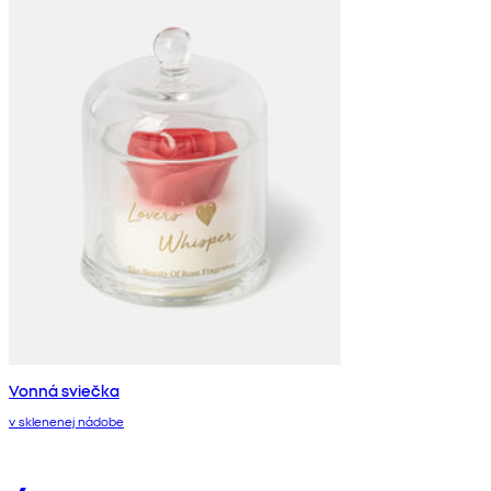
Vonná sviečka
v sklenenej nádobe