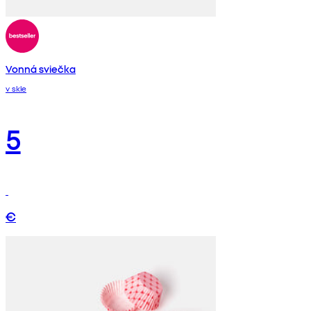
Vonná sviečka
v skle
5
€