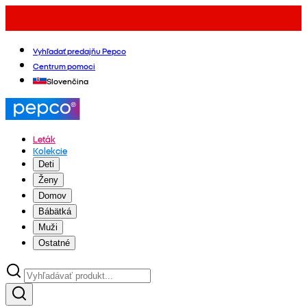
Vyhľadať predajňu Pepco
Centrum pomoci
Slovenčina
Leták
Kolekcie
Deti
Ženy
Domov
Bábätká
Muži
Ostatné