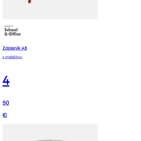
Zápisník A5
s mašličkou
4
50
€