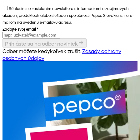
Súhlasím so zasielaním newslettera s informáciami o zaujímavých
akciách, produktoch alebo službách spoločnosti Pepco Slovakia, s. r. o. e-
mailom na uvedenú e-mailovú adresu.
Zadajte svoj email
*
Prihláste sa na odber noviniek
Odber môžete kedykoľvek zrušiť.
Zásady ochrany
osobných údajov