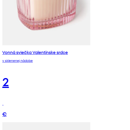
Vonná sviečka Valentínske srdce
v sklenenej nádobe
2
€