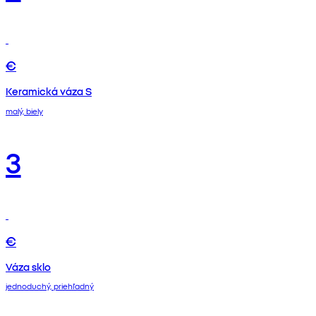
€
Keramická váza S
malý, biely
3
€
Váza sklo
jednoduchý, priehľadný