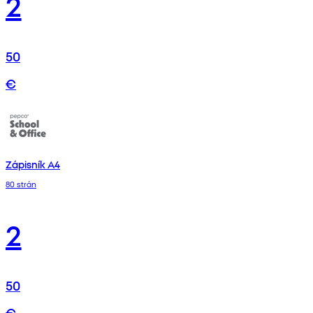
2
50
€
Zápisník A4
80 strán
2
50
€