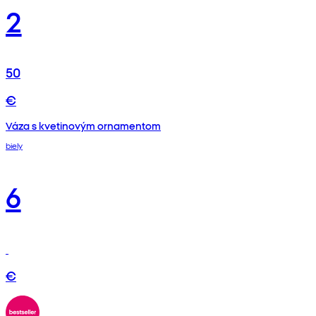
2
50
€
Váza s kvetinovým ornamentom
biely
6
€