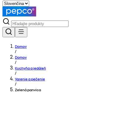
Domov
/
Domov
/
Kuchyňa a jedáleň
/
Varenie a pečenie
/
Zelená panvica