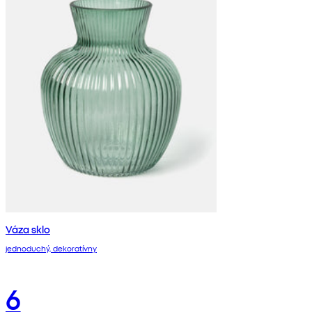
Váza sklo
jednoduchý, dekoratívny
6