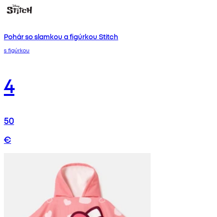
Pohár so slamkou a figúrkou Stitch
s figúrkou
4
50
€