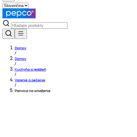
Domov
/
Domov
/
Kuchyňa a jedáleň
/
Varenie a pečenie
/
Panvica na smaženie