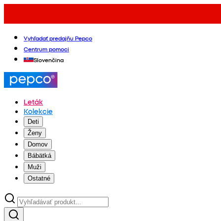
Vyhľadať predajňu Pepco
Centrum pomoci
Slovenčina
Leták
Kolekcie
Deti
Ženy
Domov
Bábätká
Muži
Ostatné