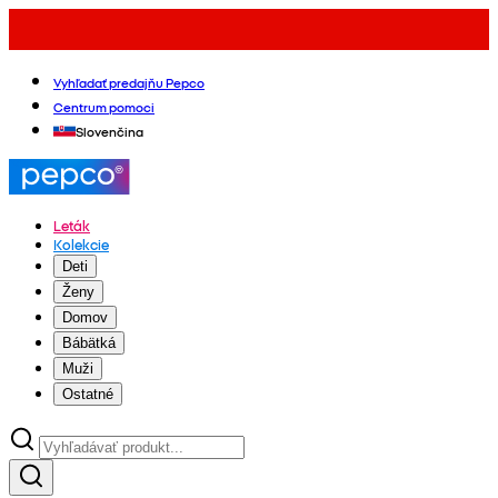
Vyhľadať predajňu Pepco
Centrum pomoci
Slovenčina
Leták
Kolekcie
Deti
Ženy
Domov
Bábätká
Muži
Ostatné