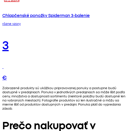
Chlapčenské ponožky Spiderman 3-balenie
rôzne vzory
3
€
Zobrazené produkty sú ukážkou pripravovanej ponuky a postupne budú
dostupné v predajniach. Ponuka v jednotlivých predajniach sa môže líšiť podľa
ceny, množstva a dostupnosti sortimentu (niektoré položky budú dostupné len
na vybraných miestach). Fotografie produktov sú len ilustračné a môžu sa
mierne líšiť od produktov dostupných v predajni. Ponuka platí do vypredania
zásob.
Prečo nakupovať v