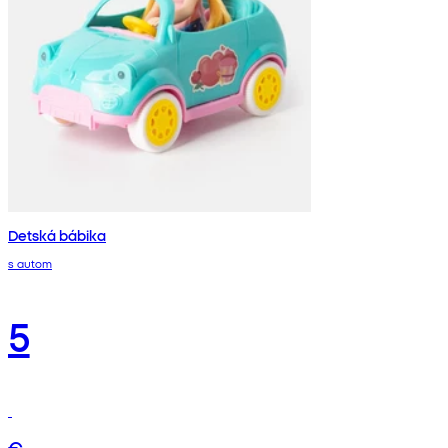
Detská bábika
s autom
5
€