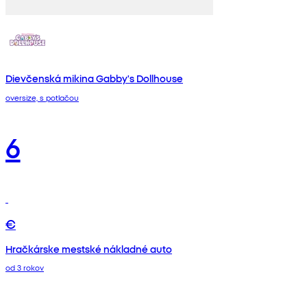
Dievčenská mikina Gabby's Dollhouse
oversize, s potlačou
6
€
Hračkárske mestské nákladné auto
od 3 rokov