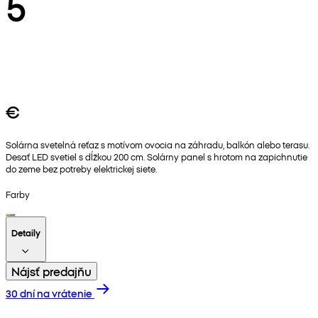
5
€
Solárna svetelná reťaz s motívom ovocia na záhradu, balkón alebo terasu.
Desať LED svetiel s dĺžkou 200 cm. Solárny panel s hrotom na zapichnutie
do zeme bez potreby elektrickej siete.
Farby
Detaily
Nájsť predajňu
30 dní na vrátenie