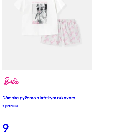
Dámske pyžamo s krátkym rukávom
s potlačou
9