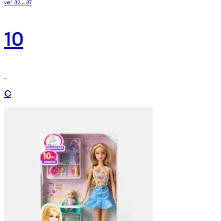
veľ. 32 – 37
10
€