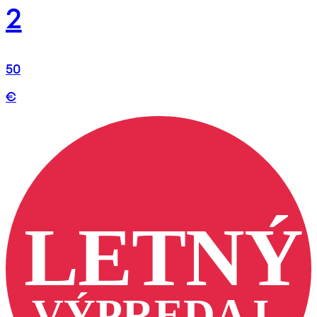
2
50
€