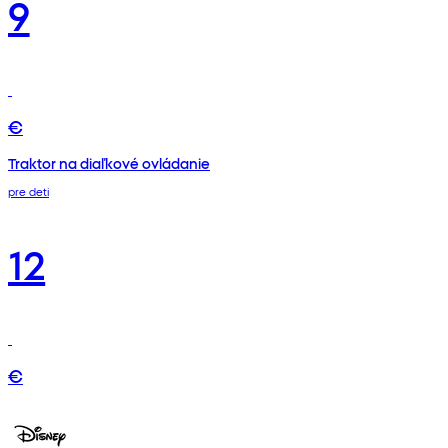
9
€
Traktor na diaľkové ovládanie
pre deti
12
€