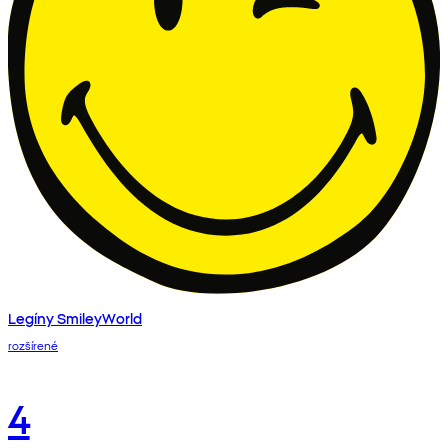
Legíny SmileyWorld
rozšírené
4