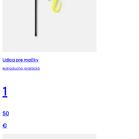
Udica pre mačky
jednoduchá, praktická
1
50
€