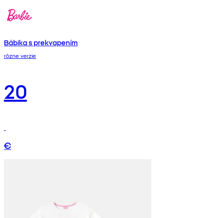
Bábika s prekvapením
rôzne verzie
20
€