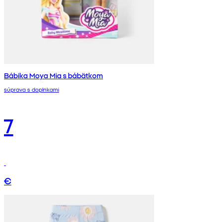
Bábika Moya Mia s bábätkom
súprava s doplnkami
7
€