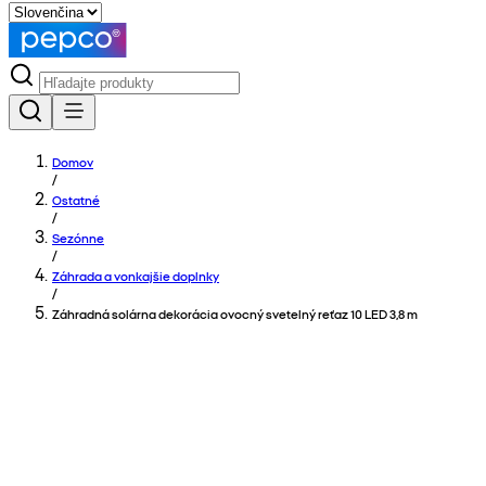
Domov
/
Ostatné
/
Sezónne
/
Záhrada a vonkajšie doplnky
/
Záhradná solárna dekorácia ovocný svetelný reťaz 10 LED 3,8 m