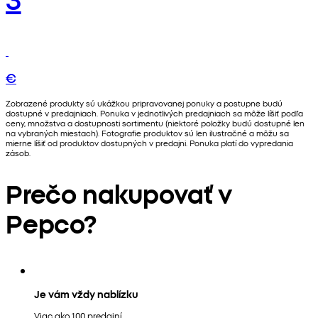
€
Zobrazené produkty sú ukážkou pripravovanej ponuky a postupne budú
dostupné v predajniach. Ponuka v jednotlivých predajniach sa môže líšiť podľa
ceny, množstva a dostupnosti sortimentu (niektoré položky budú dostupné len
na vybraných miestach). Fotografie produktov sú len ilustračné a môžu sa
mierne líšiť od produktov dostupných v predajni. Ponuka platí do vypredania
zásob.
Prečo nakupovať v
Pepco?
Je vám vždy nablízku
Viac ako 100 predajní.