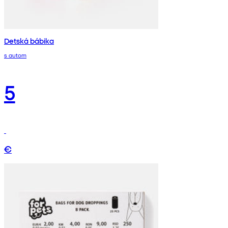
Detská bábika
s autom
5
€