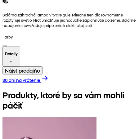
€
Solárna záhradná lampa v tvare gule. Mliečne tienidlo rovnomerne
rozptyľuje svetlo. Hrot umožňuje jednoduché zapichnutie do zeme. Solárne
napájanie nevyžaduje pripojenie k elektrickej sieti.
Farby
Detaily
Nájsť predajňu
30 dní na vrátenie
Produkty, ktoré by sa vám mohli
páčiť