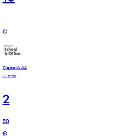
€
Zápisník A4
80 strán
2
50
€