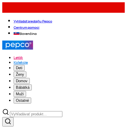
Vyhľadať predajňu Pepco
Centrum pomoci
Slovenčina
Leták
Kolekcie
Deti
Ženy
Domov
Bábätká
Muži
Ostatné