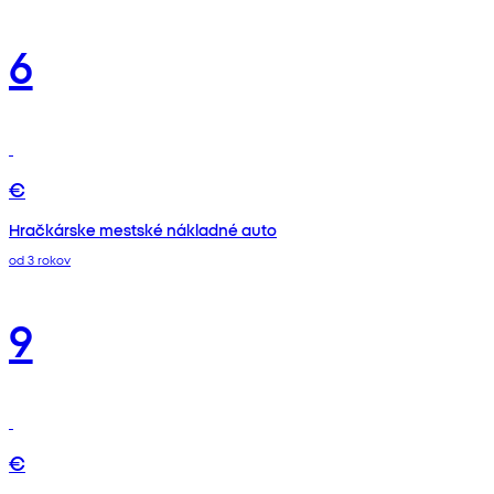
6
€
Hračkárske mestské nákladné auto
od 3 rokov
9
€