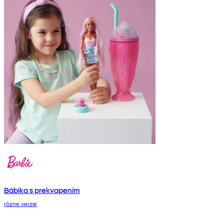
Bábika s prekvapením
rôzne verzie