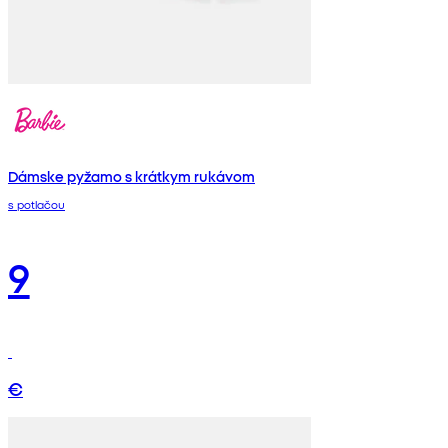
Dámske pyžamo s krátkym rukávom
s potlačou
9
€