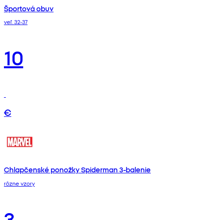
Športová obuv
veľ. 32-37
10
€
Chlapčenské ponožky Spiderman 3-balenie
rôzne vzory
3