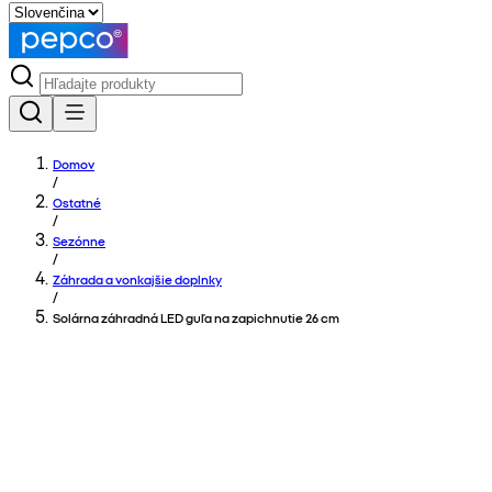
Domov
/
Ostatné
/
Sezónne
/
Záhrada a vonkajšie doplnky
/
Solárna záhradná LED guľa na zapichnutie 26 cm