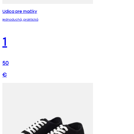
Udica pre mačky
jednoduchá, praktická
1
50
€