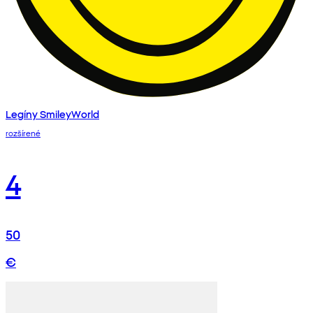
Legíny SmileyWorld
rozšírené
4
50
€