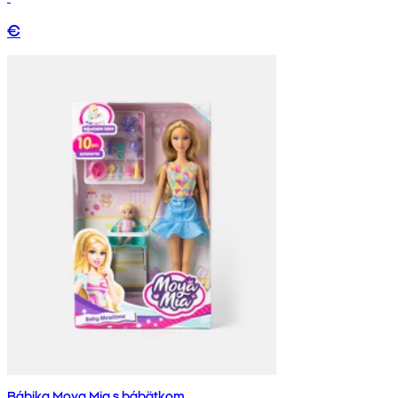
€
Bábika Moya Mia s bábätkom