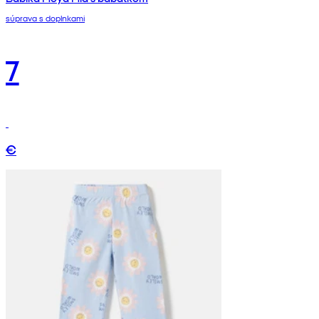
súprava s doplnkami
7
€