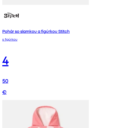
Pohár so slamkou a figúrkou Stitch
s figúrkou
4
50
€