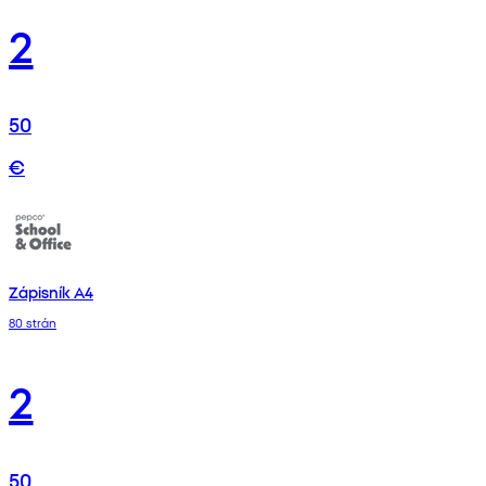
2
50
€
Zápisník A4
80 strán
2
50