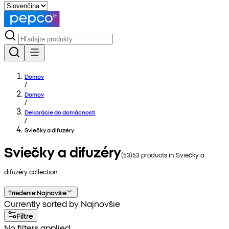
Domov
/
Domov
/
Dekorácie do domácnosti
/
Sviečky a difuzéry
Sviečky a difuzéry
(
53
)
53
products in
Sviečky a
difuzéry
collection
Triedenie
:
Najnovšie
Currently sorted by Najnovšie
Filtre
No filters applied