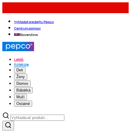
Vyhľadať predajňu Pepco
Centrum pomoci
Slovenčina
Leták
Kolekcie
Deti
Ženy
Domov
Bábätká
Muži
Ostatné