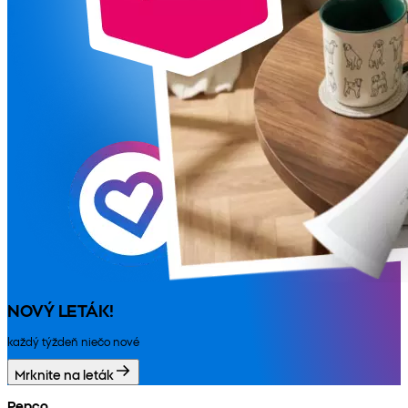
NOVÝ LETÁK!
každý týždeň niečo nové
Mrknite na leták
Pepco