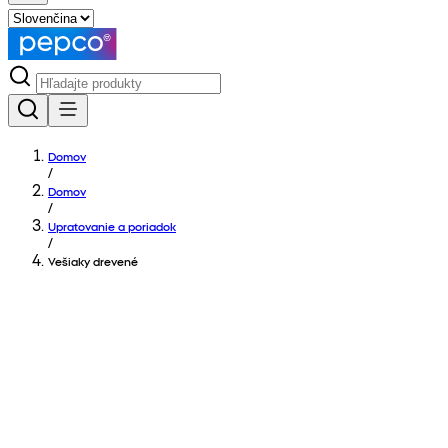
Domov
/
Domov
/
Upratovanie a poriadok
/
Vešiaky drevené