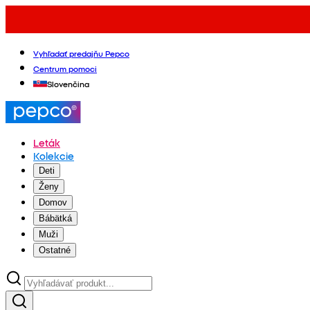
Vyhľadať predajňu Pepco
Centrum pomoci
Slovenčina
Leták
Kolekcie
Deti
Ženy
Domov
Bábätká
Muži
Ostatné