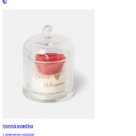
€
Vonná sviečka
v sklenenej nádobe