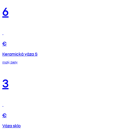
6
€
Keramická váza S
malý, biely
3
€
Váza sklo