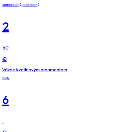
jednoduchý, priehľadný
2
50
€
Váza s kvetinovým ornamentom
biely
6