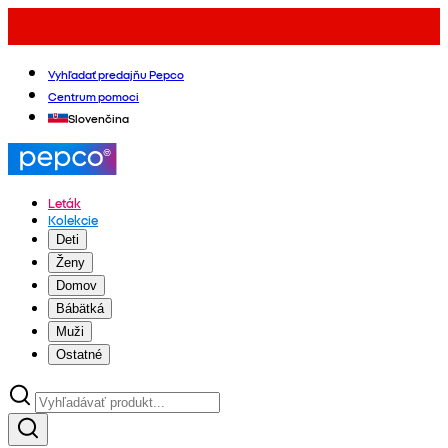
Vyhľadať predajňu Pepco
Centrum pomoci
Slovenčina
Leták
Kolekcie
Deti
Ženy
Domov
Bábätká
Muži
Ostatné