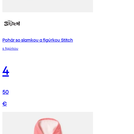
Pohár so slamkou a figúrkou Stitch
s figúrkou
4
50
€