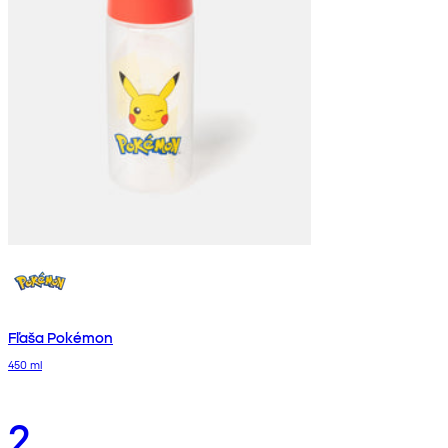
Fľaša Pokémon
450 ml
2