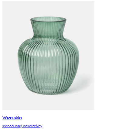
Váza sklo
jednoduchý, dekoratívny