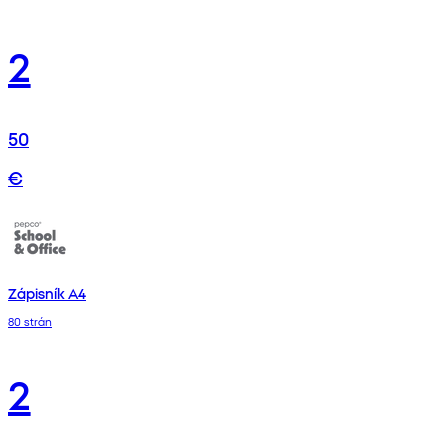
2
50
€
Zápisník A4
80 strán
2