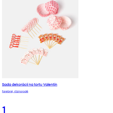
Sada dekorácií na tortu Valentín
farebné, rôznorodé
1