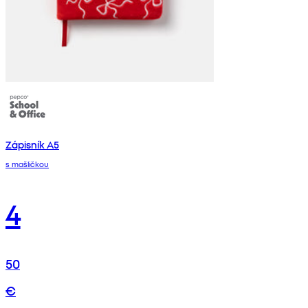
Zápisník A5
s mašličkou
4
50
€