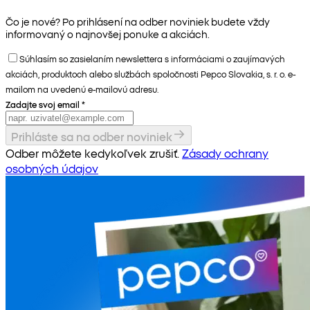
Čo je nové? Po prihlásení na odber noviniek budete vždy
informovaný o najnovšej ponuke a akciách.
Súhlasím so zasielaním newslettera s informáciami o zaujímavých
akciách, produktoch alebo službách spoločnosti Pepco Slovakia, s. r. o. e-
mailom na uvedenú e-mailovú adresu.
Zadajte svoj email
*
Prihláste sa na odber noviniek
Odber môžete kedykoľvek zrušiť.
Zásady ochrany
osobných údajov