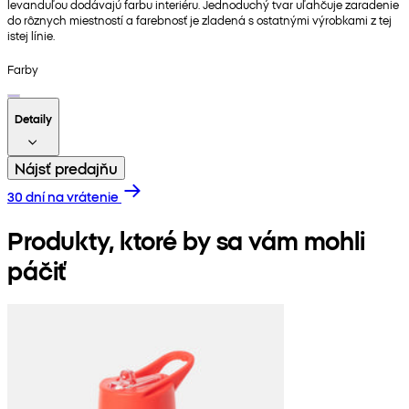
levanduľou dodávajú farbu interiéru. Jednoduchý tvar uľahčuje zaradenie
do rôznych miestností a farebnosť je zladená s ostatnými výrobkami z tej
istej línie.
Farby
Detaily
Nájsť predajňu
30 dní na vrátenie
Produkty, ktoré by sa vám mohli
páčiť