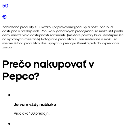
50
€
Zobrazené produkty sú ukážkou pripravovanej ponuky a postupne budú
dostupné v predajniach. Ponuka v jednotlivých predajniach sa môže líšiť podľa
ceny, množstva a dostupnosti sortimentu (niektoré položky budú dostupné len
na vybraných miestach). Fotografie produktov sú len ilustračné a môžu sa
mierne líšiť od produktov dostupných v predajni. Ponuka platí do vypredania
zásob.
Prečo nakupovať v
Pepco?
Je vám vždy nablízku
Viac ako 100 predajní.