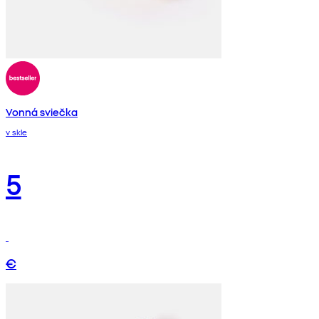
Vonná sviečka
v skle
5
€