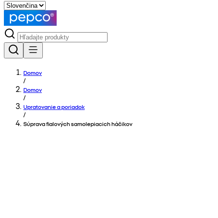
Domov
/
Domov
/
Upratovanie a poriadok
/
Súprava fialových samolepiacich háčikov