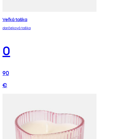
Veľká taška
darčeková taška
0
90
€