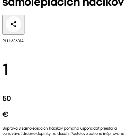
samolepiacich háčikov
PLU: 636314
1
50
€
Súprava 3 samolepiacich háčikov pomáha usporiadať priestor a
uchovávať drobné doplnky na dosah. Pastelové odtiene inšpirované