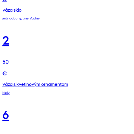
Váza sklo
jednoduchý, priehľadný
2
50
€
Váza s kvetinovým ornamentom
biely
6