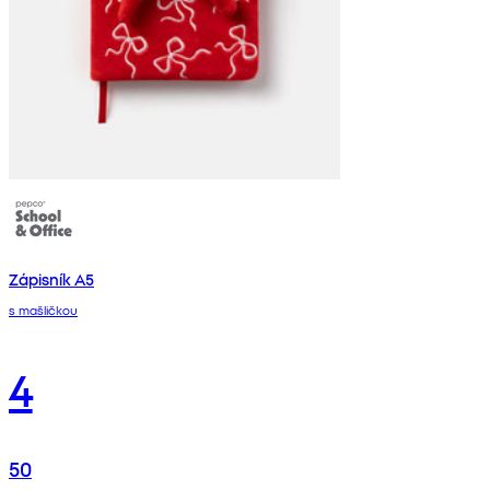
Zápisník A5
s mašličkou
4
50