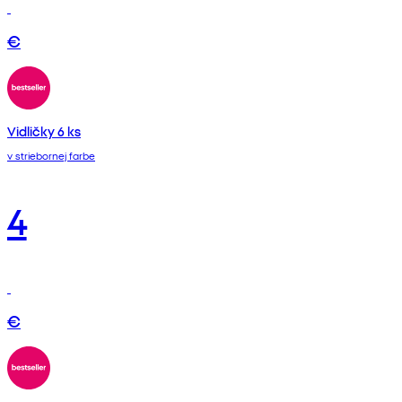
€
Vidličky 6 ks
v striebornej farbe
4
€