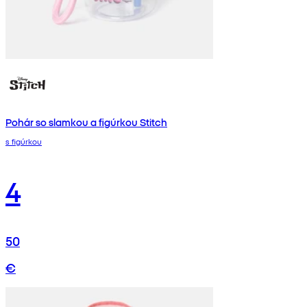
Pohár so slamkou a figúrkou Stitch
s figúrkou
4
50
€