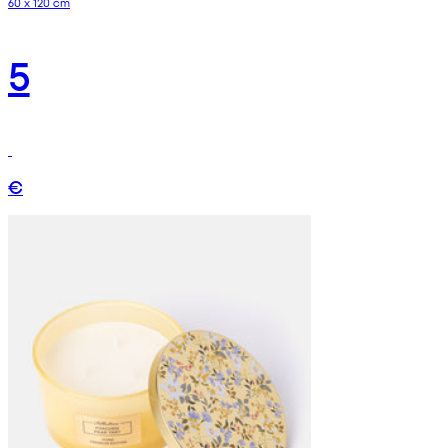
60 x 120 cm
5
€