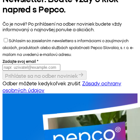
napred s Pepco.
Čo je nové? Po prihlásení na odber noviniek budete vždy
informovaný o najnovšej ponuke a akciách.
Súhlasím so zasielaním newslettera s informáciami o zaujímavých
akciách, produktoch alebo službách spoločnosti Pepco Slovakia, s. r. o. e-
mailom na uvedenú e-mailovú adresu.
Zadajte svoj email
*
Prihláste sa na odber noviniek
Odber môžete kedykoľvek zrušiť.
Zásady ochrany
osobných údajov