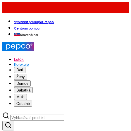
Vyhľadať predajňu Pepco
Centrum pomoci
Slovenčina
Leták
Kolekcie
Deti
Ženy
Domov
Bábätká
Muži
Ostatné