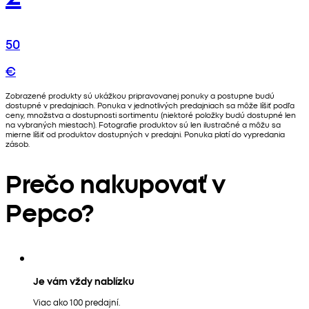
50
€
Zobrazené produkty sú ukážkou pripravovanej ponuky a postupne budú
dostupné v predajniach. Ponuka v jednotlivých predajniach sa môže líšiť podľa
ceny, množstva a dostupnosti sortimentu (niektoré položky budú dostupné len
na vybraných miestach). Fotografie produktov sú len ilustračné a môžu sa
mierne líšiť od produktov dostupných v predajni. Ponuka platí do vypredania
zásob.
Prečo nakupovať v
Pepco?
Je vám vždy nablízku
Viac ako 100 predajní.