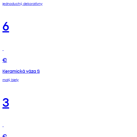
jednoduchý, dekoratívny
6
€
Keramická váza S
malý, biely
3
€