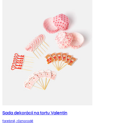
Sada dekorácií na tortu Valentín
farebné, rôznorodé