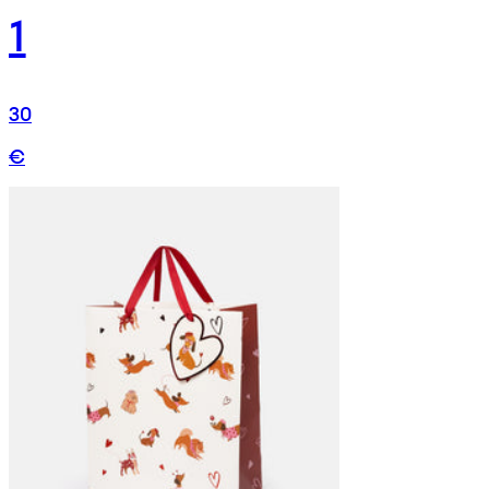
1
30
€