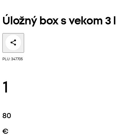
Úložný box s vekom 3 l
PLU: 347705
1
80
€