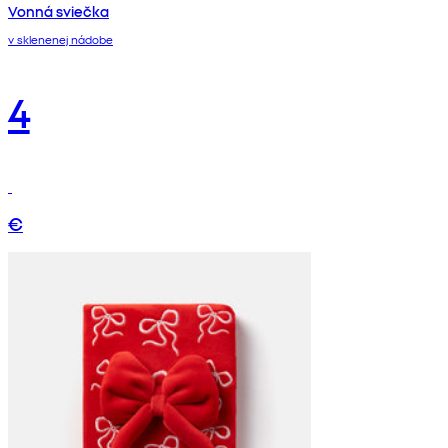
Vonná sviečka
v sklenenej nádobe
4
€