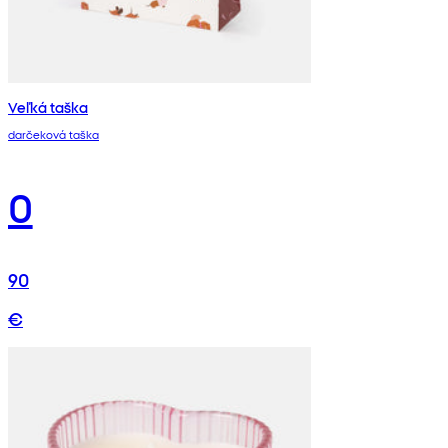
Veľká taška
darčeková taška
0
90
€