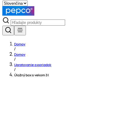
Domov
/
Domov
/
Upratovanie a poriadok
/
Úložný box s vekom 3 l