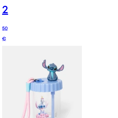
2
50
€