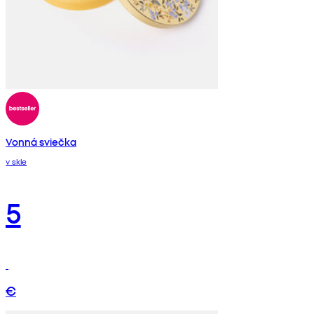
Vonná sviečka
v skle
5
€