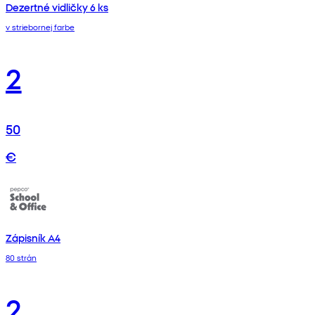
Dezertné vidličky 6 ks
v striebornej farbe
2
50
€
Zápisník A4
80 strán
2