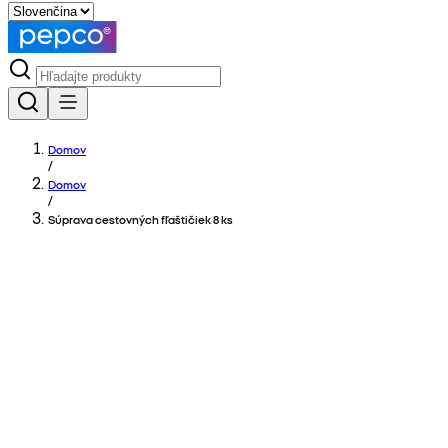
Domov
/
Domov
/
Súprava cestovných fľaštičiek 8 ks