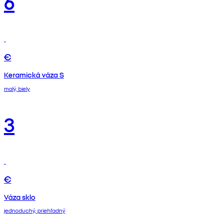
6
€
Keramická váza S
malý, biely
3
€
Váza sklo
jednoduchý, priehľadný