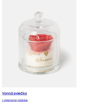
Vonná sviečka
v sklenenej nádobe