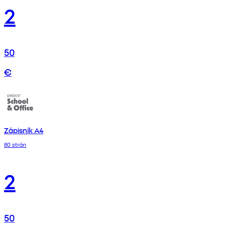
2
50
€
Zápisník A4
80 strán
2
50