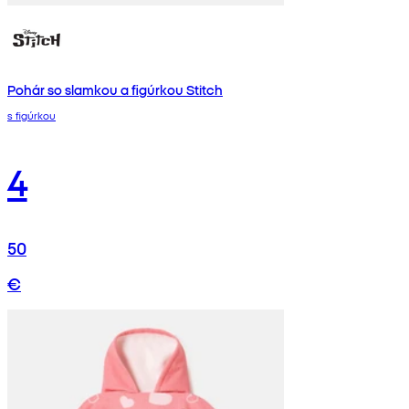
Pohár so slamkou a figúrkou Stitch
s figúrkou
4
50
€