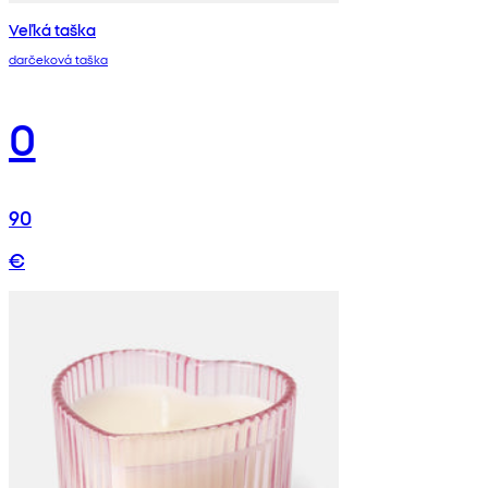
Veľká taška
darčeková taška
0
90
€