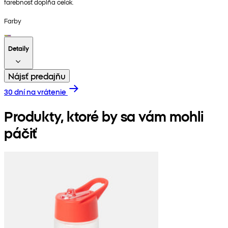
farebnosť dopĺňa celok.
Farby
Detaily
Nájsť predajňu
30 dní na vrátenie
Produkty, ktoré by sa vám mohli
páčiť