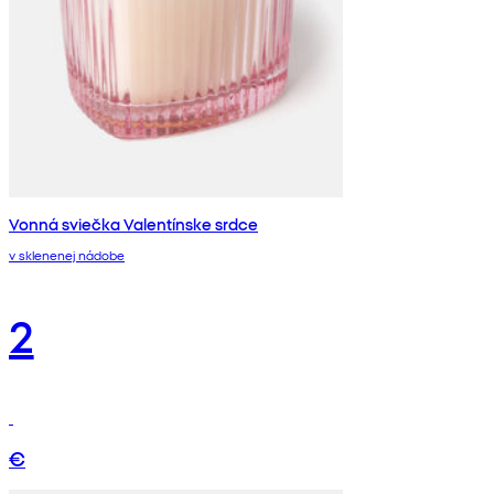
Vonná sviečka Valentínske srdce
v sklenenej nádobe
2
€