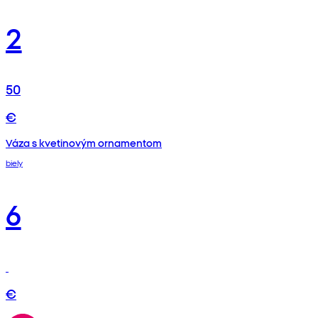
2
50
€
Váza s kvetinovým ornamentom
biely
6
€