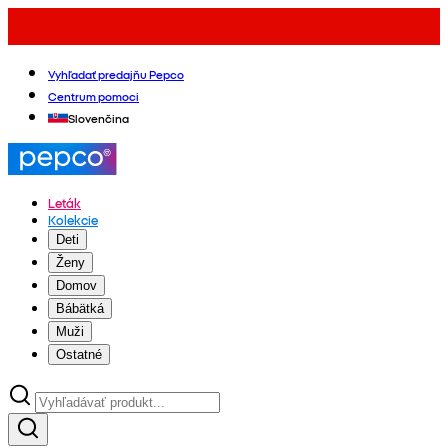
Vyhľadať predajňu Pepco
Centrum pomoci
Slovenčina
Leták
Kolekcie
Deti
Ženy
Domov
Bábätká
Muži
Ostatné