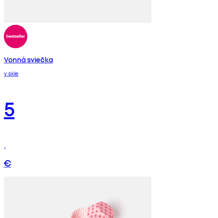
Vonná sviečka
v skle
5
€