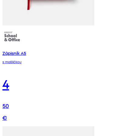
Zápisník A5
s mašličkou
4
50
€