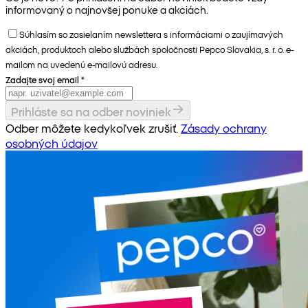
informovaný o najnovšej ponuke a akciách.
Súhlasím so zasielaním newslettera s informáciami o zaujímavých
akciách, produktoch alebo službách spoločnosti Pepco Slovakia, s. r. o. e-
mailom na uvedenú e-mailovú adresu.
Zadajte svoj email
*
Prihláste sa na odber noviniek
Odber môžete kedykoľvek zrušiť.
Zásady ochrany
osobných údajov