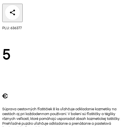
PLU: 636377
5
€
Súprava cestovných fľaštičiek 8 ks uľahčuje odkladanie kozmetiky na
cestách aj pri každodennom používaní. V balení sú fľaštičky a tégliky
rôznych veľkostí, ktoré pomáhajú usporiadať obsah kozmetickej taštičky.
Priehľadné puzdro uľahčuje odkladanie a prenášanie a pastelová