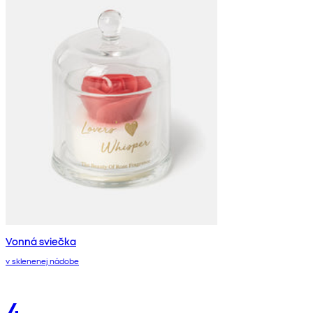
Vonná sviečka
v sklenenej nádobe
4