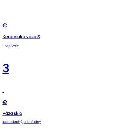
€
Keramická váza S
malý, biely
3
€
Váza sklo
jednoduchý, priehľadný