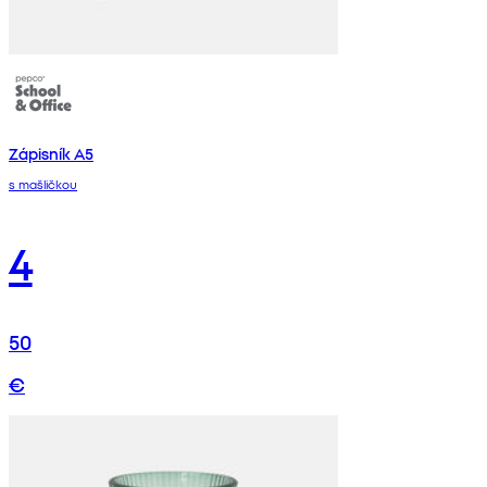
Zápisník A5
s mašličkou
4
50
€