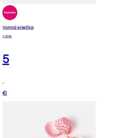
Vonná sviečka
v skle
5
€