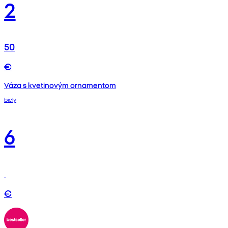
2
50
€
Váza s kvetinovým ornamentom
biely
6
€