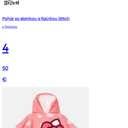
Pohár so slamkou a figúrkou Stitch
s figúrkou
4
50
€