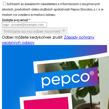
Súhlasím so zasielaním newslettera s informáciami o zaujímavých
akciách, produktoch alebo službách spoločnosti Pepco Slovakia, s. r. o. e-
mailom na uvedenú e-mailovú adresu.
Zadajte svoj email
*
Prihláste sa na odber noviniek
Odber môžete kedykoľvek zrušiť.
Zásady ochrany
osobných údajov