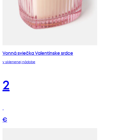
Vonná sviečka Valentínske srdce
v sklenenej nádobe
2
€