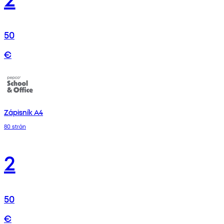
50
€
Zápisník A4
80 strán
2
50
€