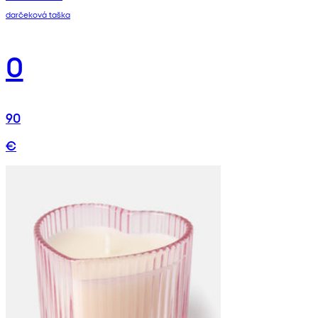
darčeková taška
0
90
€