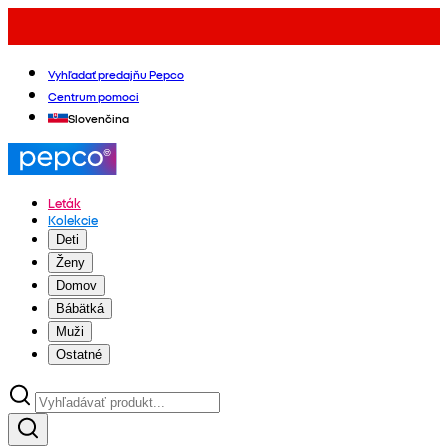
Vyhľadať predajňu Pepco
Centrum pomoci
Slovenčina
Leták
Kolekcie
Deti
Ženy
Domov
Bábätká
Muži
Ostatné