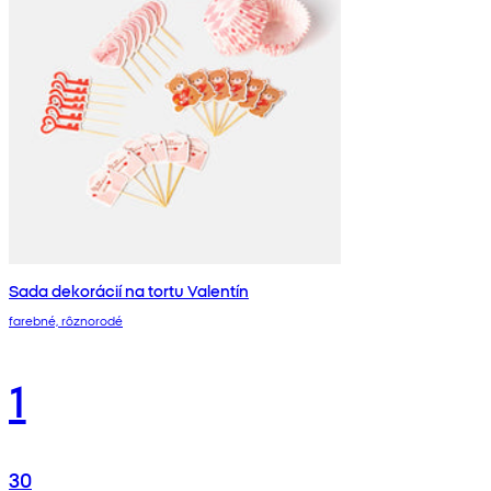
Sada dekorácií na tortu Valentín
farebné, rôznorodé
1
30