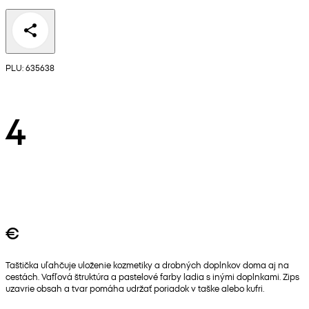
PLU: 635638
4
€
Taštička uľahčuje uloženie kozmetiky a drobných doplnkov doma aj na
cestách. Vafľová štruktúra a pastelové farby ladia s inými doplnkami. Zips
uzavrie obsah a tvar pomáha udržať poriadok v taške alebo kufri.