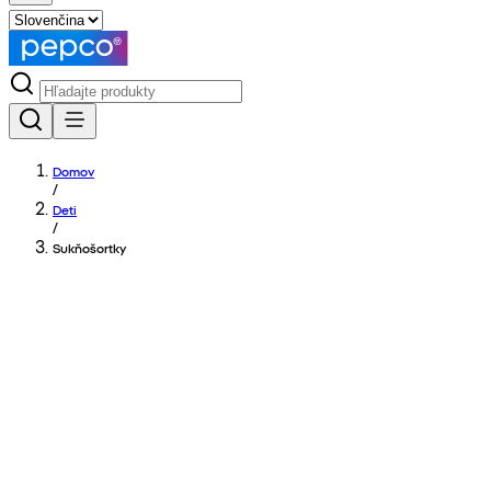
Domov
/
Deti
/
Sukňošortky