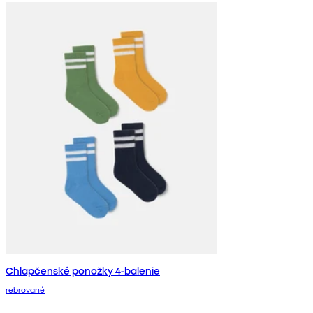
Chlapčenské ponožky 4-balenie
rebrované