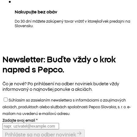
Nakupujte bez obáv
Do 30 dní môžete zakúpený tovar vrátiť v ktorejkoľvek predajni na
Slovensku.
Newsletter: Buďte vždy o krok
napred s Pepco.
Čo je nové? Po prihlásení na odber noviniek budete vždy
informovaný o najnovšej ponuke a akciách.
Súhlasím so zasielaním newslettera s informáciami o zaujímavých
akciách, produktoch alebo službách spoločnosti Pepco Slovakia, s. r. o. e-
mailom na uvedenú e-mailovú adresu.
Zadajte svoj email
*
Prihláste sa na odber noviniek