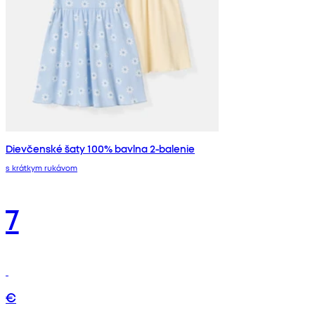
Dievčenské šaty 100% bavlna 2-balenie
s krátkym rukávom
7
€