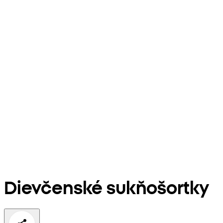
Dievčenské sukňošortky