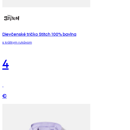
Dievčenské tričko Stitch 100% bavlna
s krátkym rukávom
4
€