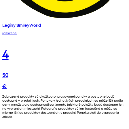
Legíny SmileyWorld
rozšírené
4
50
€
Zobrazené produkty sú ukážkou pripravovanej ponuky a postupne budú
dostupné v predajniach. Ponuka v jednotlivých predajniach sa môže líšiť podľa
ceny, množstva a dostupnosti sortimentu (niektoré položky budú dostupné len
na vybraných miestach). Fotografie produktov sú len ilustračné a môžu sa
mierne líšiť od produktov dostupných v predajni. Ponuka platí do vypredania
zásob.