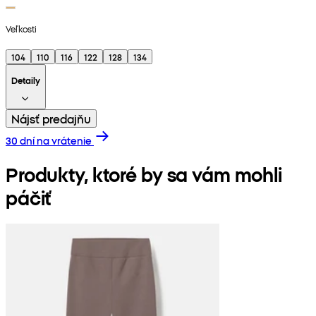
Veľkosti
104
110
116
122
128
134
Detaily
Nájsť predajňu
30 dní na vrátenie
Produkty, ktoré by sa vám mohli
páčiť