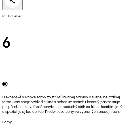
PLU: 634345
6
€
Dievčenské sukňové šortky zo štruktúrovanej tkaniny v svetlej neutrálnej
farbe. Strih spája vzhľad sukne s pohodlím šortiek. Elastický pás zaisťuje
prispôsobenie a voľnosť pohybu. Jednoduchý strih sa ľahko kombinuje. K
dispozícii je aj ladiaci top. Produkt dostupný vo vybraných predajniach.
Farby