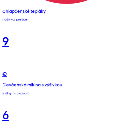
Chlapčenské tepláky
nášivka, prešitie
9
€
Dievčenská mikina s výšivkou
s dlhým rukávom
6