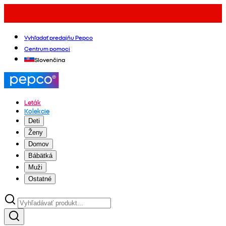
Vyhľadať predajňu Pepco
Centrum pomoci
Slovenčina
Leták
Kolekcie
Deti
Ženy
Domov
Bábätká
Muži
Ostatné