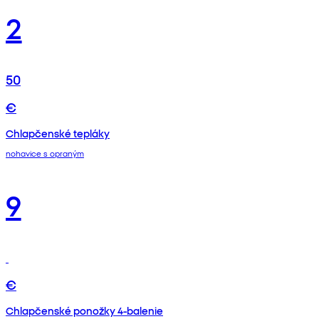
2
50
€
Chlapčenské tepláky
nohavice s opraným
9
€
Chlapčenské ponožky 4-balenie