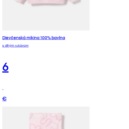
Dievčenská mikina 100% bavlna
s dlhým rukávom
6
€