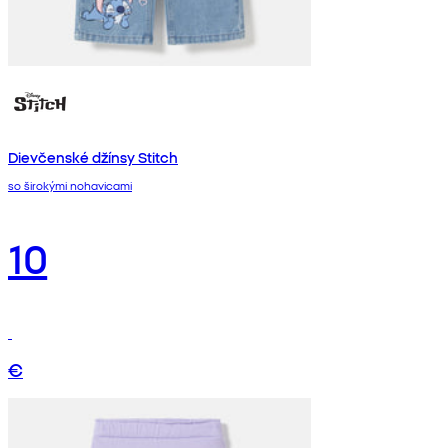
Dievčenské džínsy Stitch
so širokými nohavicami
10
€