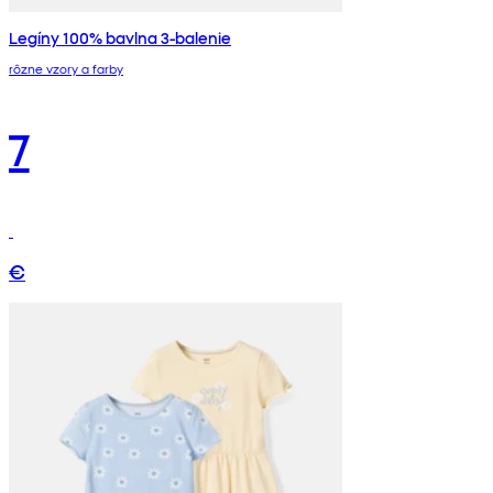
Legíny 100% bavlna 3-balenie
rôzne vzory a farby
7
€