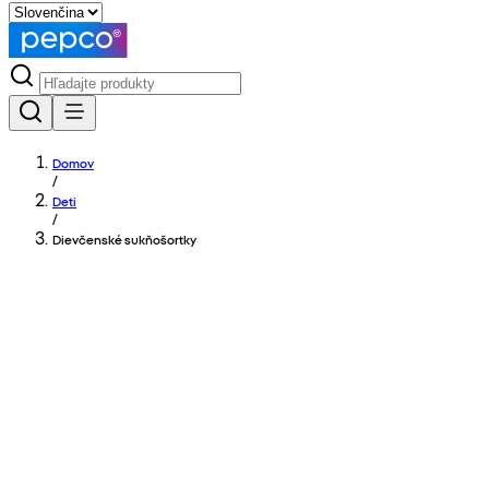
Domov
/
Deti
/
Dievčenské sukňošortky