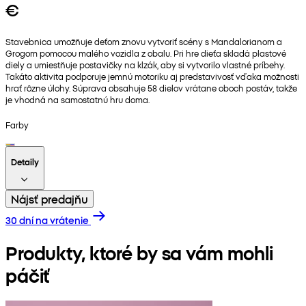
€
Stavebnica umožňuje deťom znovu vytvoriť scény s Mandalorianom a
Grogom pomocou malého vozidla z obalu. Pri hre dieťa skladá plastové
diely a umiestňuje postavičky na klzák, aby si vytvorilo vlastné príbehy.
Takáto aktivita podporuje jemnú motoriku aj predstavivosť vďaka možnosti
hrať rôzne úlohy. Súprava obsahuje 58 dielov vrátane oboch postáv, takže
je vhodná na samostatnú hru doma.
Farby
Detaily
Nájsť predajňu
30 dní na vrátenie
Produkty, ktoré by sa vám mohli
páčiť