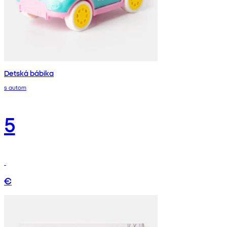
Detská bábika
s autom
5
€