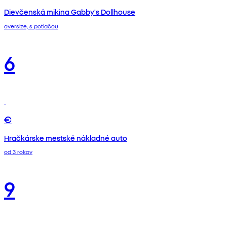
Dievčenská mikina Gabby's Dollhouse
oversize, s potlačou
6
€
Hračkárske mestské nákladné auto
od 3 rokov
9