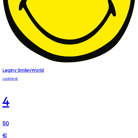
Legíny SmileyWorld
rozšírené
4
50
€