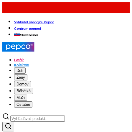
Vyhľadať predajňu Pepco
Centrum pomoci
Slovenčina
Leták
Kolekcie
Deti
Ženy
Domov
Bábätká
Muži
Ostatné