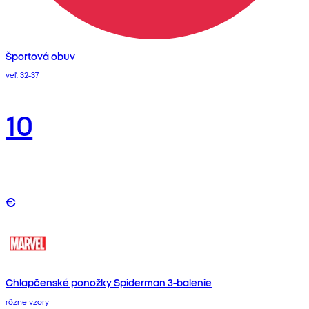
Športová obuv
veľ. 32-37
10
€
Chlapčenské ponožky Spiderman 3-balenie
rôzne vzory