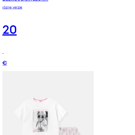
rôzne verzie
20
€