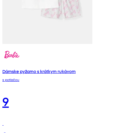
Dámske pyžamo s krátkym rukávom
s potlačou
9