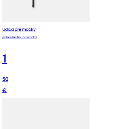
Udica pre mačky
jednoduchá, praktická
1
50
€