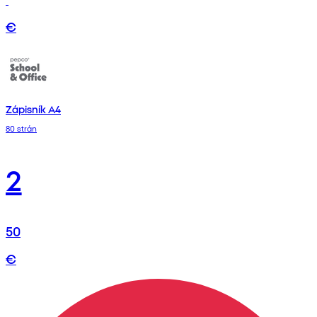
€
Zápisník A4
80 strán
2
50
€