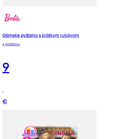
Dámske pyžamo s krátkym rukávom
s potlačou
9
€