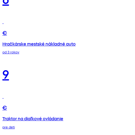
€
Hračkárske mestské nákladné auto
od 3 rokov
9
€
Traktor na diaľkové ovládanie
pre deti