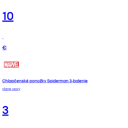
10
€
Chlapčenské ponožky Spiderman 3-balenie
rôzne vzory
3