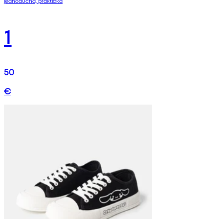
jednoduchá, praktická
1
50
€