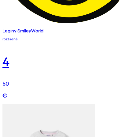
Legíny SmileyWorld
rozšírené
4
50
€