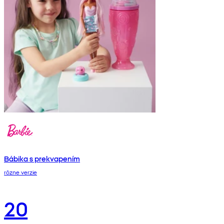
Bábika s prekvapením
rôzne verzie
20