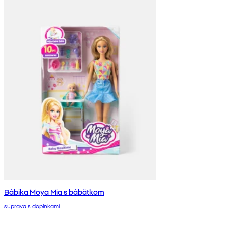
Bábika Moya Mia s bábätkom
súprava s doplnkami