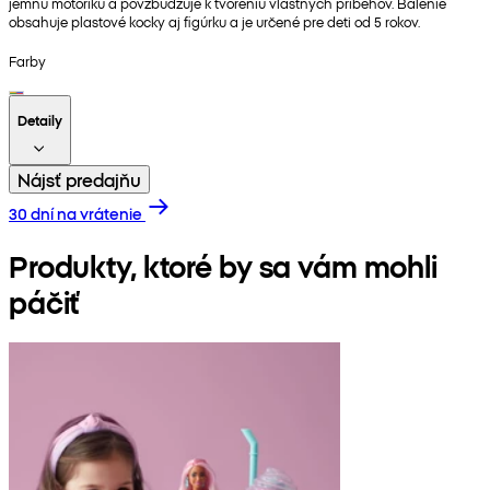
jemnú motoriku a povzbudzuje k tvoreniu vlastných príbehov. Balenie
obsahuje plastové kocky aj figúrku a je určené pre deti od 5 rokov.
Farby
Detaily
Nájsť predajňu
30 dní na vrátenie
Produkty, ktoré by sa vám mohli
páčiť