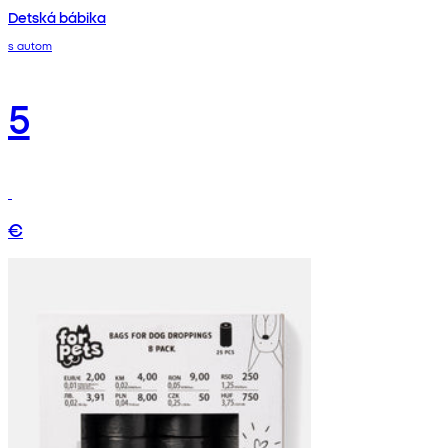
Detská bábika
s autom
5
€