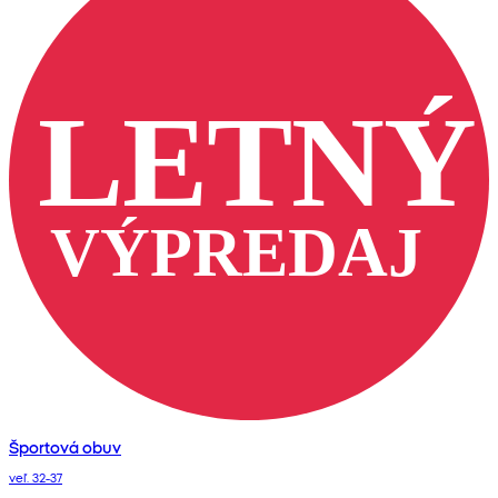
Športová obuv
veľ. 32-37