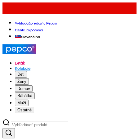
Vyhľadať predajňu Pepco
Centrum pomoci
Slovenčina
Leták
Kolekcie
Deti
Ženy
Domov
Bábätká
Muži
Ostatné