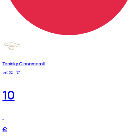
Tenisky Cinnamoroll
veľ. 32 – 37
10
€