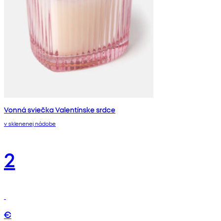
Vonná sviečka Valentínske srdce
v sklenenej nádobe
2
€