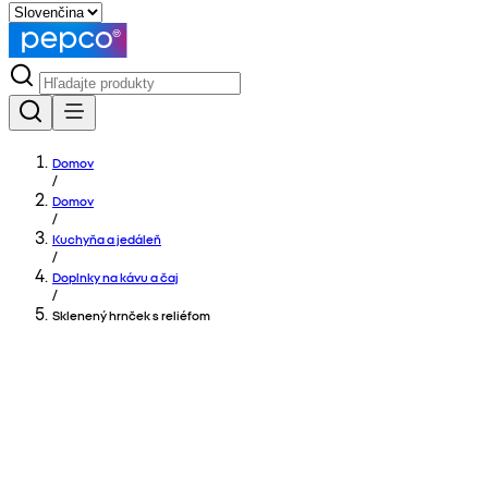
Domov
/
Domov
/
Kuchyňa a jedáleň
/
Doplnky na kávu a čaj
/
Sklenený hrnček s reliéfom