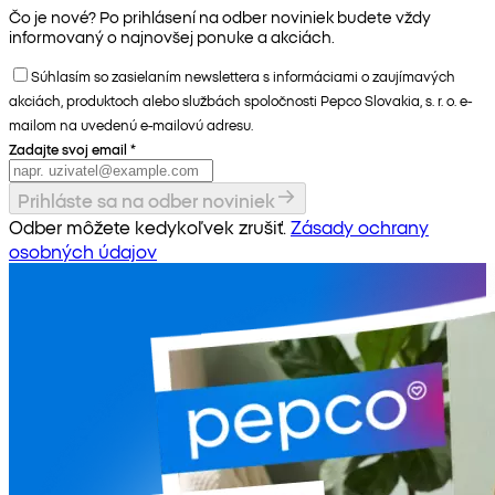
Čo je nové? Po prihlásení na odber noviniek budete vždy
informovaný o najnovšej ponuke a akciách.
Súhlasím so zasielaním newslettera s informáciami o zaujímavých
akciách, produktoch alebo službách spoločnosti Pepco Slovakia, s. r. o. e-
mailom na uvedenú e-mailovú adresu.
Zadajte svoj email
*
Prihláste sa na odber noviniek
Odber môžete kedykoľvek zrušiť.
Zásady ochrany
osobných údajov