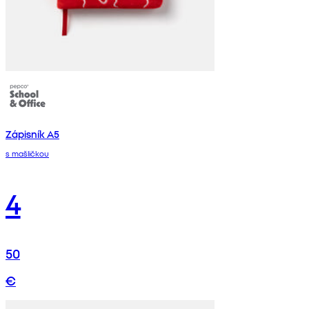
Zápisník A5
s mašličkou
4
50
€