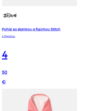
Pohár so slamkou a figúrkou Stitch
s figúrkou
4
50
€