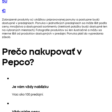
50
€
Zobrazené produkty sú ukážkou pripravovanej ponuky a postupne budú
dostupné v predajniach. Ponuka v jednotlivých predajniach sa môže líšiť podľa
ceny, množstva a dostupnosti sortimentu (niektoré položky budú dostupné len
na vybraných miestach). Fotografie produktov sú len ilustračné a môžu sa
mierne líšiť od produktov dostupných v predajni. Ponuka platí do vypredania
zásob.
Prečo nakupovať v
Pepco?
Je vám vždy nablízku
Viac ako 100 predajní.
Vždy nízke ceny