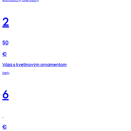
2
50
€
Váza s kvetinovým ornamentom
biely
6
€