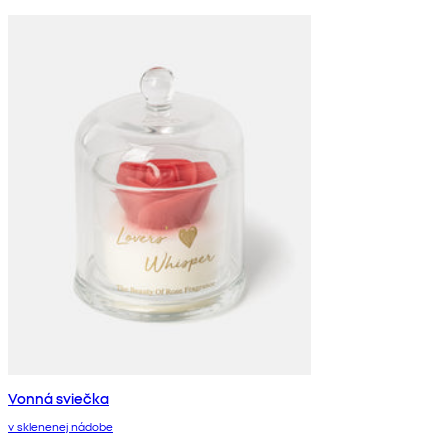
Vonná sviečka
v sklenenej nádobe