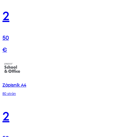
2
50
€
Zápisník A4
80 strán
2