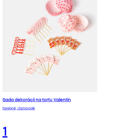
Sada dekorácií na tortu Valentín
farebné, rôznorodé
1