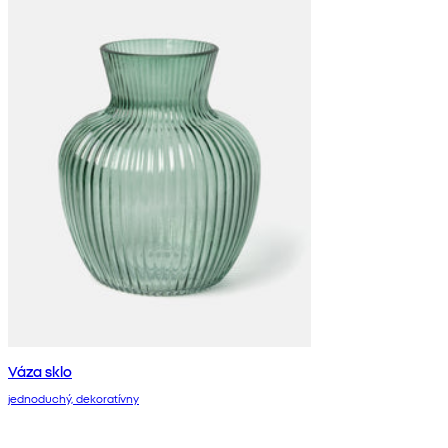
Váza sklo
jednoduchý, dekoratívny