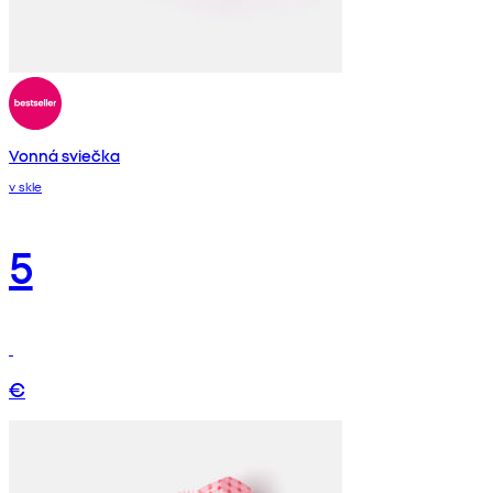
Vonná sviečka
v skle
5
€