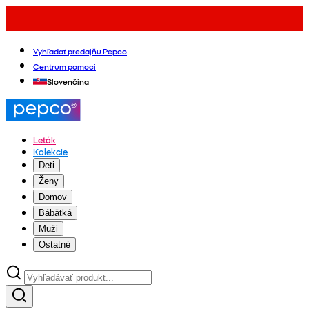
Vyhľadať predajňu Pepco
Centrum pomoci
Slovenčina
Leták
Kolekcie
Deti
Ženy
Domov
Bábätká
Muži
Ostatné