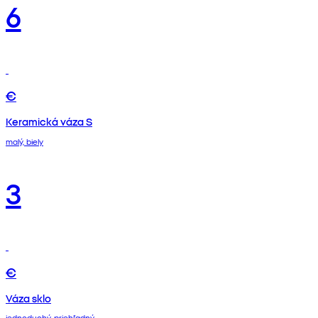
6
€
Keramická váza S
malý, biely
3
€
Váza sklo
jednoduchý, priehľadný