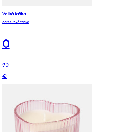
Veľká taška
darčeková taška
0
90
€