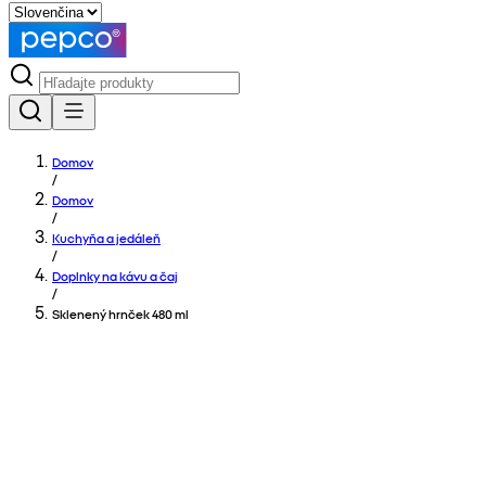
Domov
/
Domov
/
Kuchyňa a jedáleň
/
Doplnky na kávu a čaj
/
Sklenený hrnček 480 ml