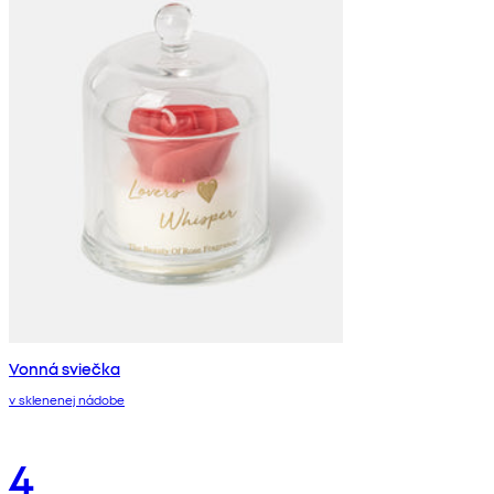
Vonná sviečka
v sklenenej nádobe
4