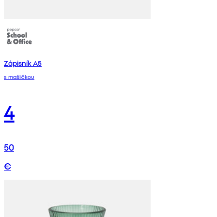
Zápisník A5
s mašličkou
4
50
€