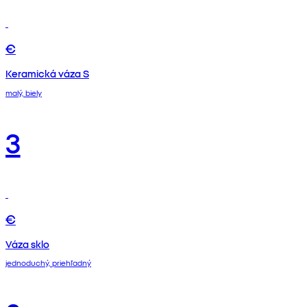
€
Keramická váza S
malý, biely
3
€
Váza sklo
jednoduchý, priehľadný