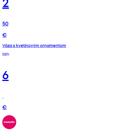
2
50
€
Váza s kvetinovým ornamentom
biely
6
€