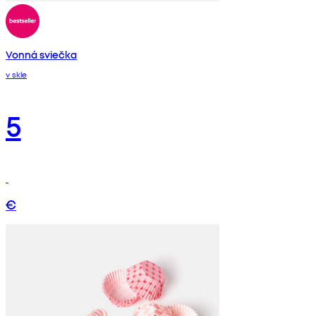
Vonná sviečka
v skle
5
€