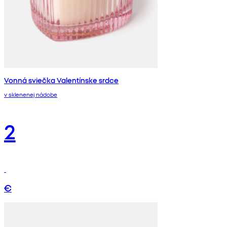
Vonná sviečka Valentínske srdce
v sklenenej nádobe
2
€