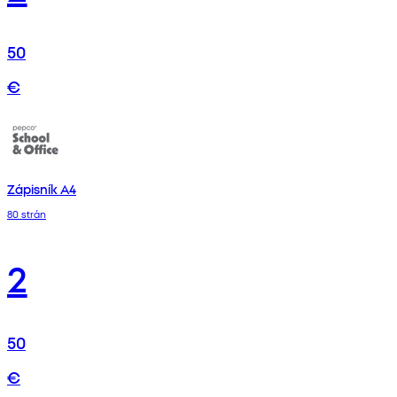
50
€
Zápisník A4
80 strán
2
50
€