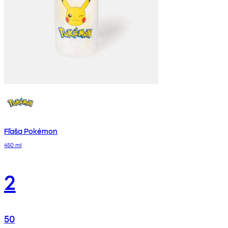
Fľaša Pokémon
450 ml
2
50