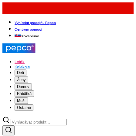
Vyhľadať predajňu Pepco
Centrum pomoci
Slovenčina
Leták
Kolekcie
Deti
Ženy
Domov
Bábätká
Muži
Ostatné