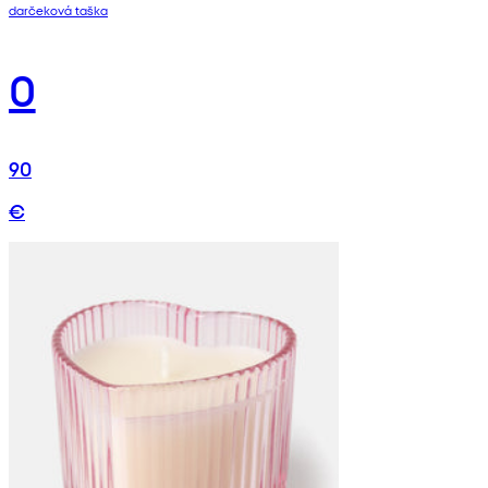
darčeková taška
0
90
€