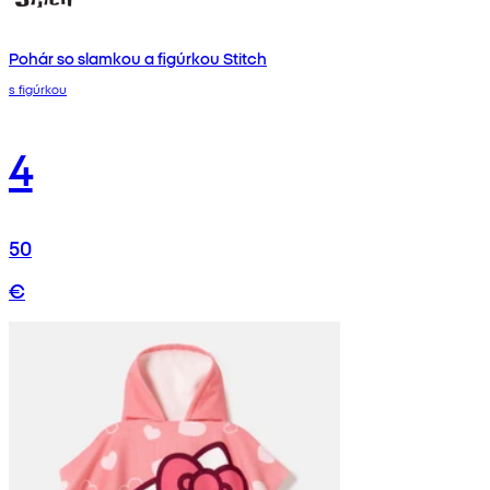
Pohár so slamkou a figúrkou Stitch
s figúrkou
4
50
€