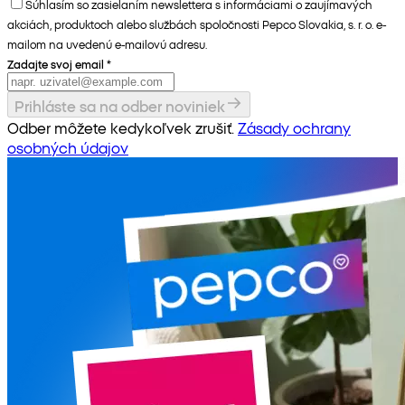
Súhlasím so zasielaním newslettera s informáciami o zaujímavých
akciách, produktoch alebo službách spoločnosti Pepco Slovakia, s. r. o. e-
mailom na uvedenú e-mailovú adresu.
Zadajte svoj email
*
Prihláste sa na odber noviniek
Odber môžete kedykoľvek zrušiť.
Zásady ochrany
osobných údajov