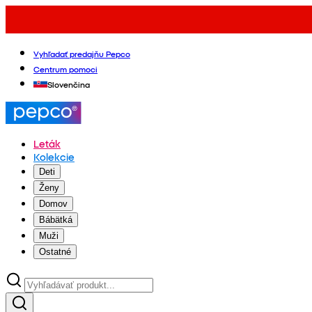
Vyhľadať predajňu Pepco
Centrum pomoci
Slovenčina
Leták
Kolekcie
Deti
Ženy
Domov
Bábätká
Muži
Ostatné