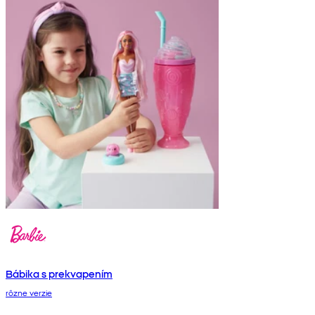
Bábika s prekvapením
rôzne verzie