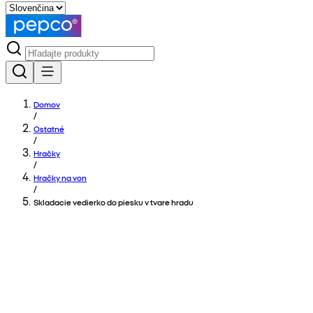
Domov
/
Ostatné
/
Hračky
/
Hračky na von
/
Skladacie vedierko do piesku v tvare hradu