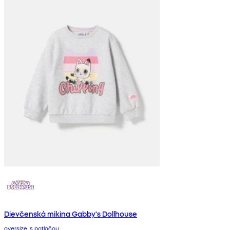
Dievčenská mikina Gabby's Dollhouse
oversize, s potlačou