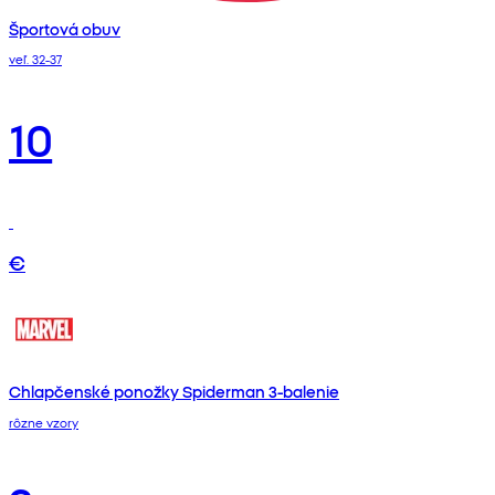
Športová obuv
veľ. 32-37
10
€
Chlapčenské ponožky Spiderman 3-balenie
rôzne vzory