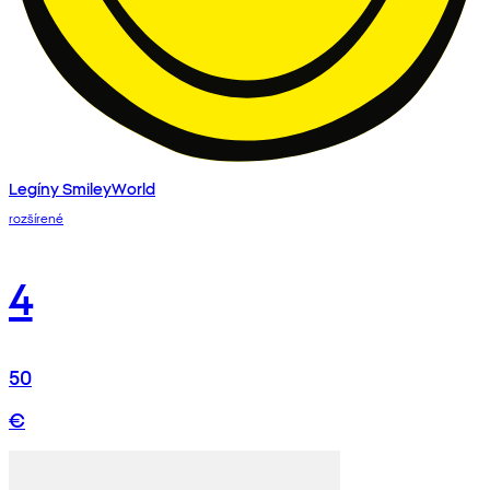
Legíny SmileyWorld
rozšírené
4
50
€