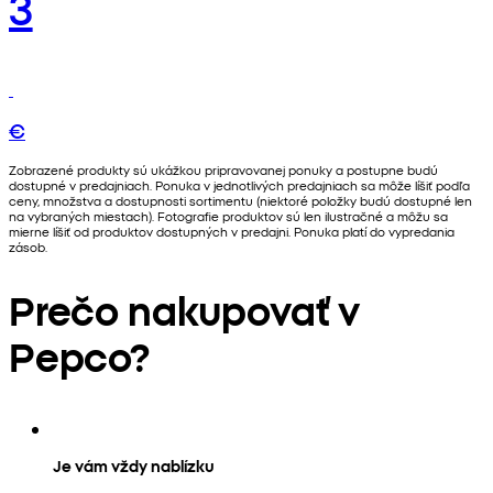
3
€
Zobrazené produkty sú ukážkou pripravovanej ponuky a postupne budú
dostupné v predajniach. Ponuka v jednotlivých predajniach sa môže líšiť podľa
ceny, množstva a dostupnosti sortimentu (niektoré položky budú dostupné len
na vybraných miestach). Fotografie produktov sú len ilustračné a môžu sa
mierne líšiť od produktov dostupných v predajni. Ponuka platí do vypredania
zásob.
Prečo nakupovať v
Pepco?
Je vám vždy nablízku