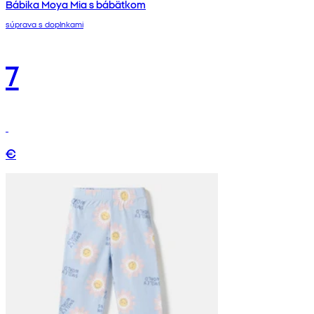
Bábika Moya Mia s bábätkom
súprava s doplnkami
7
€