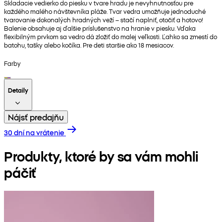
Skladacie vedierko do piesku v tvare hradu je nevyhnutnosťou pre
každého malého návštevníka pláže. Tvar vedra umožňuje jednoduché
tvarovanie dokonalých hradných veží – stačí naplniť, otočiť a hotovo!
Balenie obsahuje aj ďalšie príslušenstvo na hranie v piesku. Vďaka
flexibilným prvkom sa vedro dá zložiť do malej veľkosti. Ľahko sa zmestí do
batohu, tašky alebo kočíka. Pre deti staršie ako 18 mesiacov.
Farby
Detaily
Nájsť predajňu
30 dní na vrátenie
Produkty, ktoré by sa vám mohli
páčiť