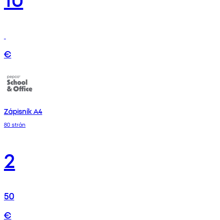
€
Zápisník A4
80 strán
2
50
€