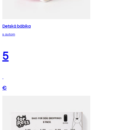
Detská bábika
s autom
5
€