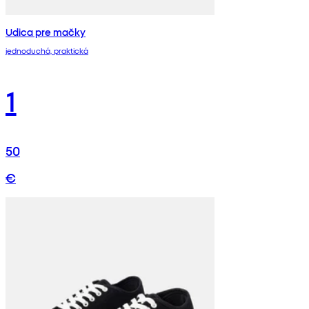
Udica pre mačky
jednoduchá, praktická
1
50
€