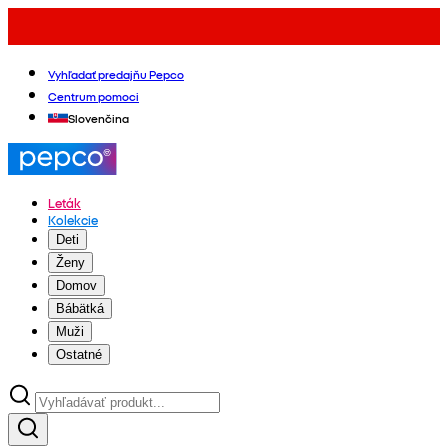
Vyhľadať predajňu Pepco
Centrum pomoci
Slovenčina
Leták
Kolekcie
Deti
Ženy
Domov
Bábätká
Muži
Ostatné