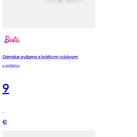
Dámske pyžamo s krátkym rukávom
s potlačou
9
€