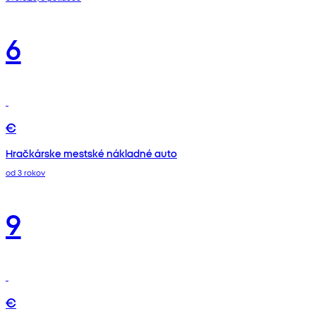
6
€
Hračkárske mestské nákladné auto
od 3 rokov
9
€