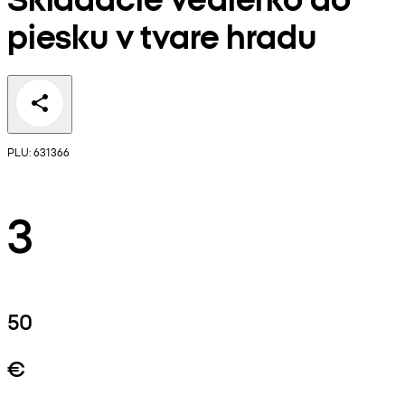
piesku v tvare hradu
PLU: 631366
3
50
€