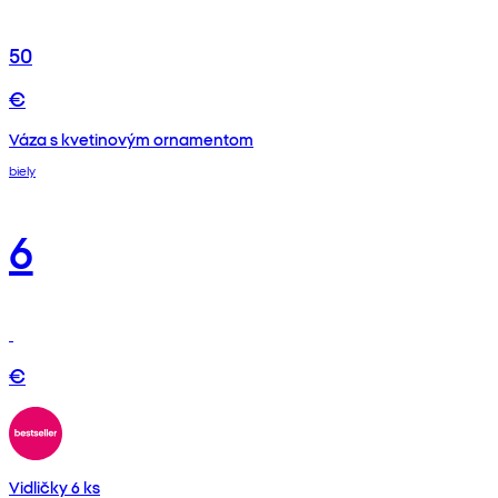
50
€
Váza s kvetinovým ornamentom
biely
6
€
Vidličky 6 ks