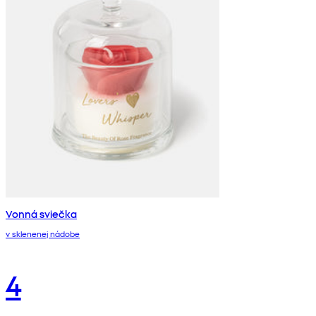
Vonná sviečka
v sklenenej nádobe
4