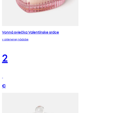
Vonná sviečka Valentínske srdce
v sklenenej nádobe
2
€