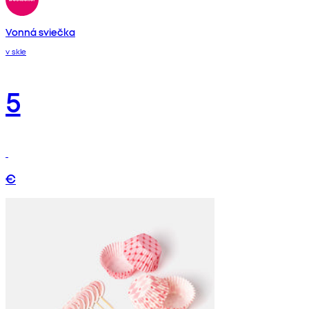
Vonná sviečka
v skle
5
€