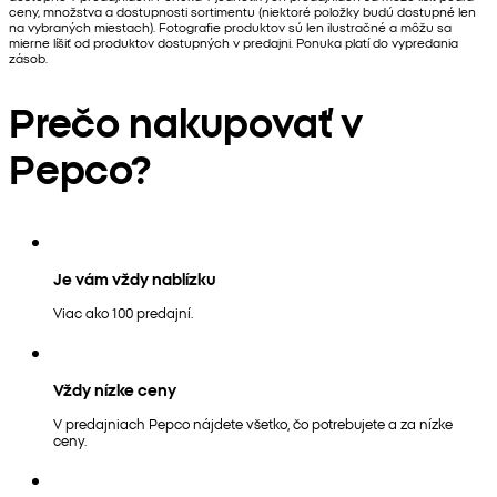
ceny, množstva a dostupnosti sortimentu (niektoré položky budú dostupné len
na vybraných miestach). Fotografie produktov sú len ilustračné a môžu sa
mierne líšiť od produktov dostupných v predajni. Ponuka platí do vypredania
zásob.
Prečo nakupovať v
Pepco?
Je vám vždy nablízku
Viac ako 100 predajní.
Vždy nízke ceny
V predajniach Pepco nájdete všetko, čo potrebujete a za nízke
ceny.