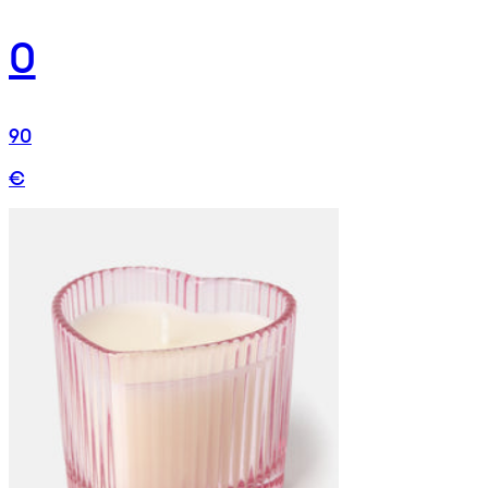
0
90
€