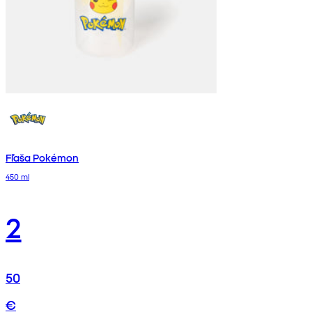
Fľaša Pokémon
450 ml
2
50
€