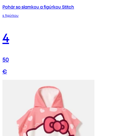
Pohár so slamkou a figúrkou Stitch
s figúrkou
4
50
€