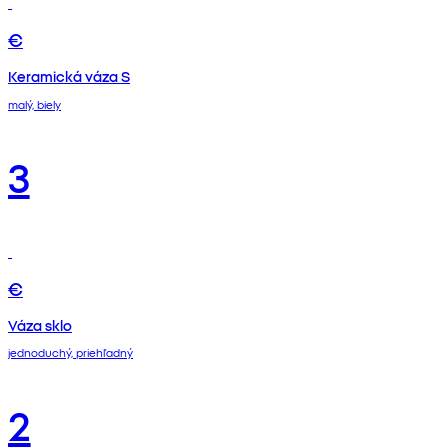
€
Keramická váza S
malý, biely
3
€
Váza sklo
jednoduchý, priehľadný
2