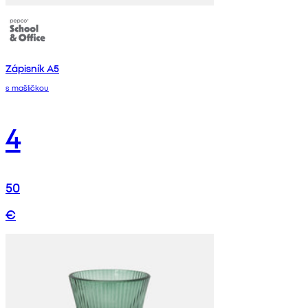
Zápisník A5
s mašličkou
4
50
€