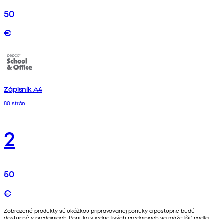
50
€
Zápisník A4
80 strán
2
50
€
Zobrazené produkty sú ukážkou pripravovanej ponuky a postupne budú
dostupné v predajniach. Ponuka v jednotlivých predajniach sa môže líšiť podľa