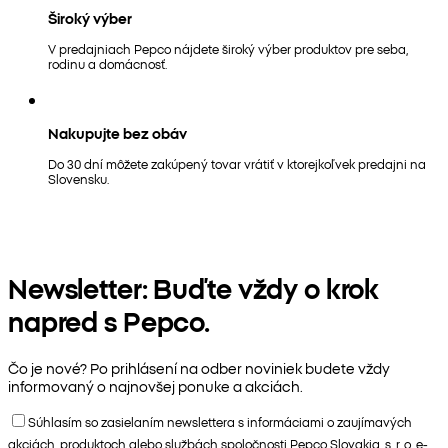
Široký výber
V predajniach Pepco nájdete široký výber produktov pre seba,
rodinu a domácnosť.
Nakupujte bez obáv
Do 30 dní môžete zakúpený tovar vrátiť v ktorejkoľvek predajni na
Slovensku.
Newsletter: Buďte vždy o krok
napred s Pepco.
Čo je nové? Po prihlásení na odber noviniek budete vždy
informovaný o najnovšej ponuke a akciách.
Súhlasím so zasielaním newslettera s informáciami o zaujímavých
akciách, produktoch alebo službách spoločnosti Pepco Slovakia, s. r. o. e-