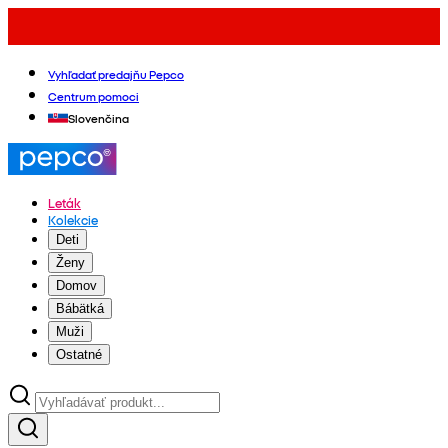
Vyhľadať predajňu Pepco
Centrum pomoci
Slovenčina
Leták
Kolekcie
Deti
Ženy
Domov
Bábätká
Muži
Ostatné