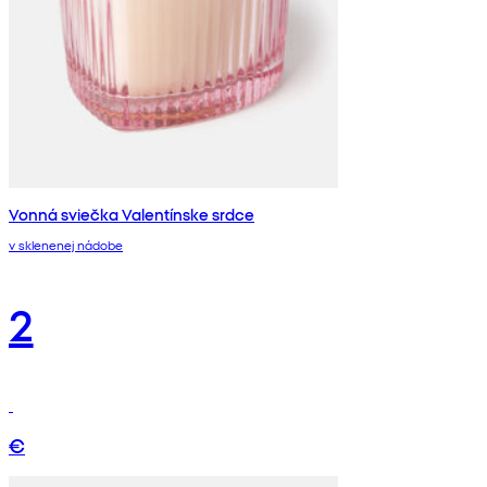
Vonná sviečka Valentínske srdce
v sklenenej nádobe
2
€