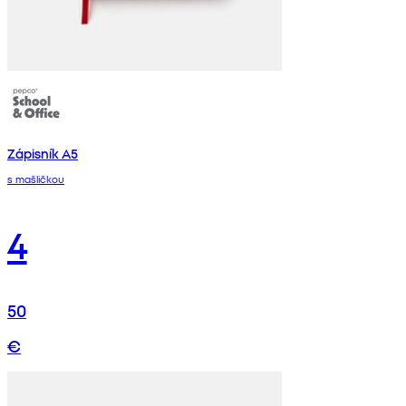
Zápisník A5
s mašličkou
4
50
€