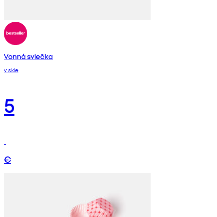
Vonná sviečka
v skle
5
€