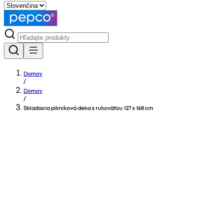
Domov
/
Domov
/
Skladacia pikniková deka s rukoväťou 127 x 168 cm