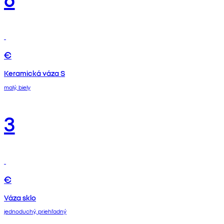
€
Keramická váza S
malý, biely
3
€
Váza sklo
jednoduchý, priehľadný