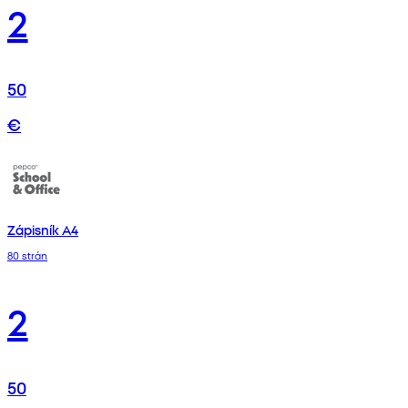
2
50
€
Zápisník A4
80 strán
2
50