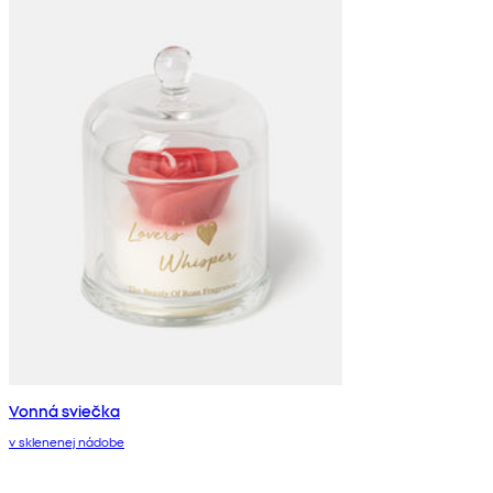
Vonná sviečka
v sklenenej nádobe