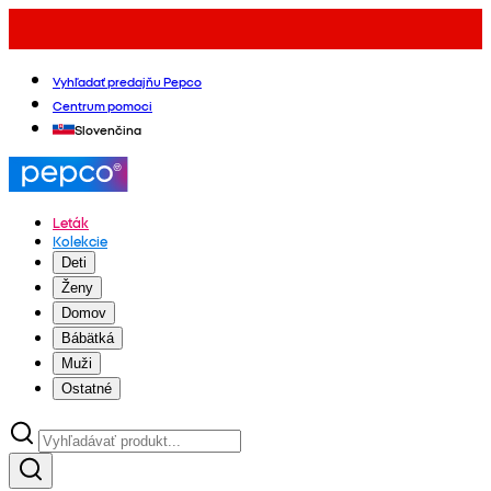
Vyhľadať predajňu Pepco
Centrum pomoci
Slovenčina
Leták
Kolekcie
Deti
Ženy
Domov
Bábätká
Muži
Ostatné