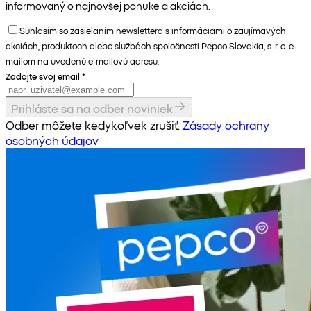
informovaný o najnovšej ponuke a akciách.
Súhlasím so zasielaním newslettera s informáciami o zaujímavých
akciách, produktoch alebo službách spoločnosti Pepco Slovakia, s. r. o. e-
mailom na uvedenú e-mailovú adresu.
Zadajte svoj email
*
Prihláste sa na odber noviniek
Odber môžete kedykoľvek zrušiť.
Zásady ochrany
osobných údajov