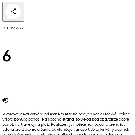
PLU: 632927
6
€
Pikniková deka vytvára príjemné miesto na oddych vonku. Mäkká vrchná
vrstva ponúka pohodlie a spodná strana izoluje od podložia, takže dobre
poslúži na tráve aj na pláži. Po zložení ju môžete jednoducho prenášať
vďaka praktickému držadlu, čo uľahčuje transport. Je to funkčný doplnok
na spoločné výlety, stretnutia a krátke chvíle oddychu mimo domova.