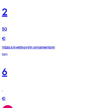
2
50
€
Váza s kvetinovým ornamentom
biely
6
€