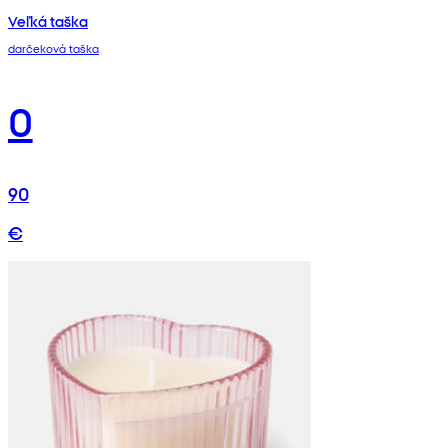
Veľká taška
darčeková taška
0
90
€