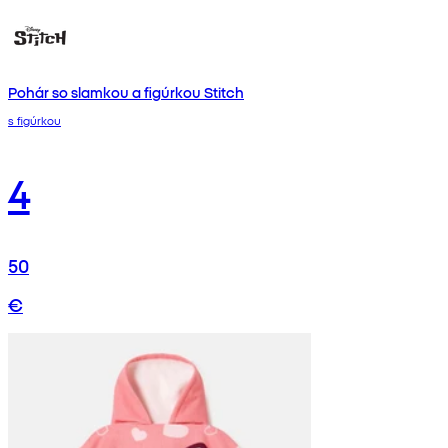
Pohár so slamkou a figúrkou Stitch
s figúrkou
4
50
€