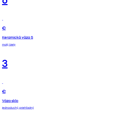
€
Keramická váza S
malý, biely
3
€
Váza sklo
jednoduchý, priehľadný