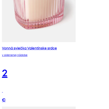
Vonná sviečka Valentínske srdce
v sklenenej nádobe
2
€