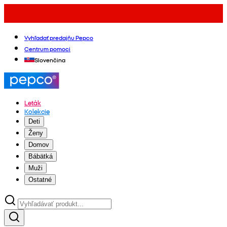
Vyhľadať predajňu Pepco
Centrum pomoci
Slovenčina
Leták
Kolekcie
Deti
Ženy
Domov
Bábätká
Muži
Ostatné