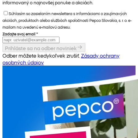
informovaný o najnovšej ponuke a akciách.
Súhlasím so zasielaním newslettera s informáciami o zaujímavých
akciách, produktoch alebo službách spoločnosti Pepco Slovakia, s. r. o. e-
mailom na uvedenú e-mailovú adresu.
Zadajte svoj email
*
Prihláste sa na odber noviniek
Odber môžete kedykoľvek zrušiť.
Zásady ochrany
osobných údajov