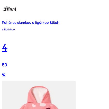
Pohár so slamkou a figúrkou Stitch
s figúrkou
4
50
€