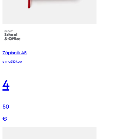
Zápisník A5
s mašličkou
4
50
€