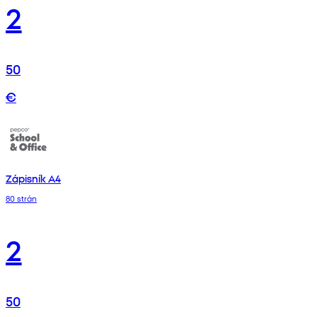
2
50
€
Zápisník A4
80 strán
2
50