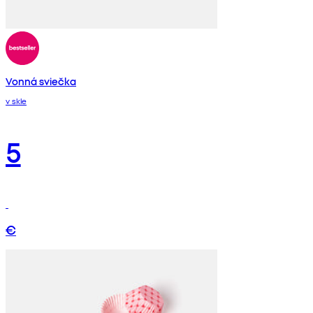
Vonná sviečka
v skle
5
€