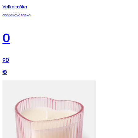
Veľká taška
darčeková taška
0
90
€