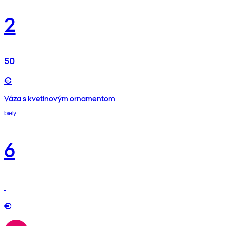
2
50
€
Váza s kvetinovým ornamentom
biely
6
€