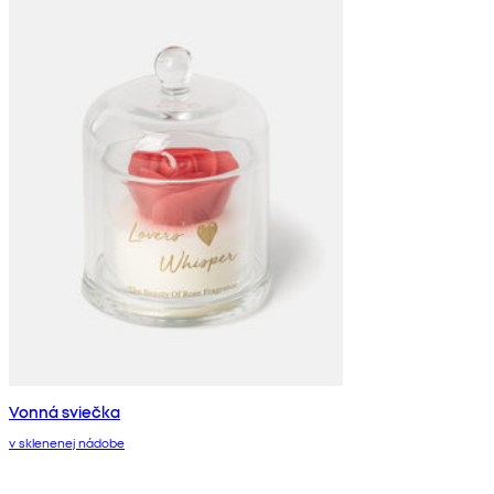
Vonná sviečka
v sklenenej nádobe