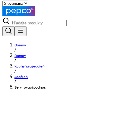
Domov
/
Domov
/
Kuchyňa a jedáleň
/
Jedáleň
/
Servírovací podnos