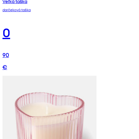
Veľká taška
darčeková taška
0
90
€