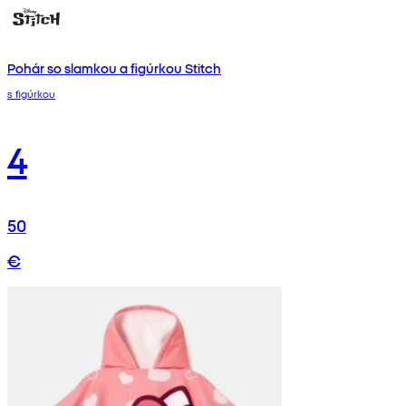
Pohár so slamkou a figúrkou Stitch
s figúrkou
4
50
€