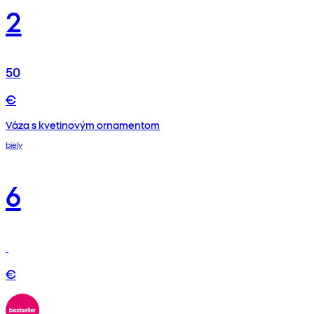
2
50
€
Váza s kvetinovým ornamentom
biely
6
€