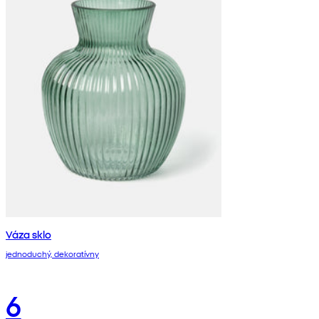
Váza sklo
jednoduchý, dekoratívny
6