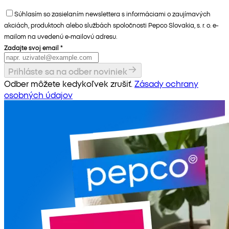
Súhlasím so zasielaním newslettera s informáciami o zaujímavých
akciách, produktoch alebo službách spoločnosti Pepco Slovakia, s. r. o. e-
mailom na uvedenú e-mailovú adresu.
Zadajte svoj email
*
Prihláste sa na odber noviniek
Odber môžete kedykoľvek zrušiť.
Zásady ochrany
osobných údajov