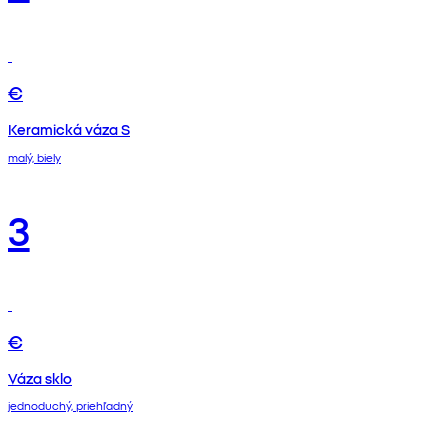
€
Keramická váza S
malý, biely
3
€
Váza sklo
jednoduchý, priehľadný