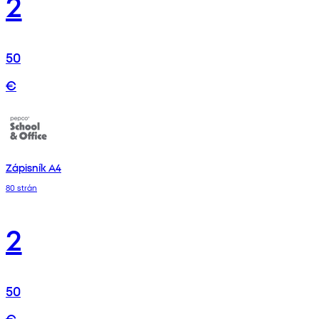
2
50
€
Zápisník A4
80 strán
2
50
€