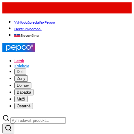
Vyhľadať predajňu Pepco
Centrum pomoci
Slovenčina
Leták
Kolekcie
Deti
Ženy
Domov
Bábätká
Muži
Ostatné