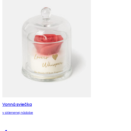
Vonná sviečka
v sklenenej nádobe