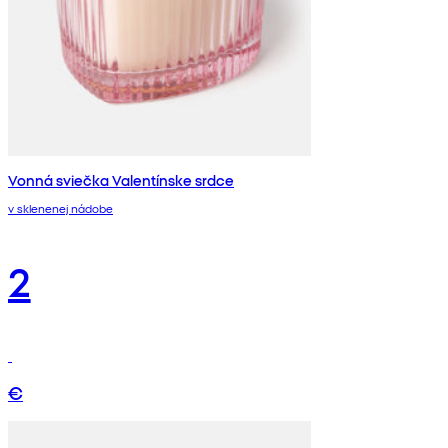
Vonná sviečka Valentínske srdce
v sklenenej nádobe
2
€