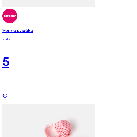
Vonná sviečka
v skle
5
€