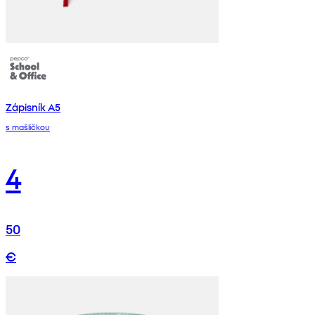
Zápisník A5
s mašličkou
4
50
€