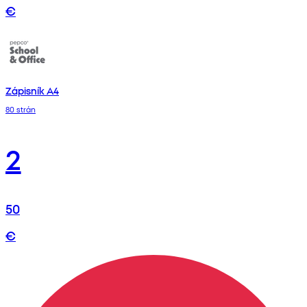
€
Zápisník A4
80 strán
2
50
€