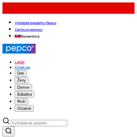
Vyhľadať predajňu Pepco
Centrum pomoci
Slovenčina
Leták
Kolekcie
Deti
Ženy
Domov
Bábätká
Muži
Ostatné