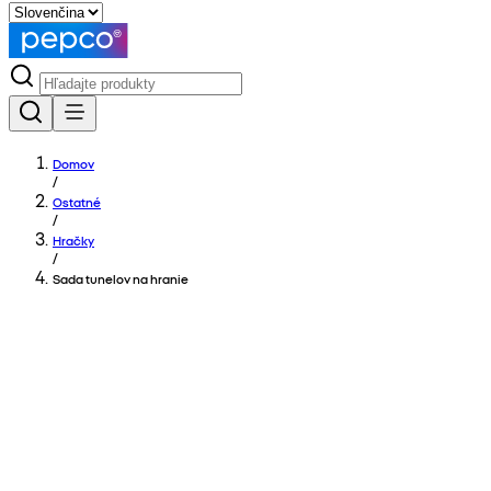
Domov
/
Ostatné
/
Hračky
/
Sada tunelov na hranie