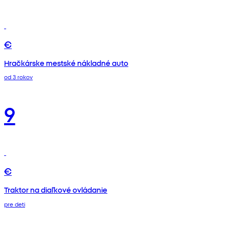
€
Hračkárske mestské nákladné auto
od 3 rokov
9
€
Traktor na diaľkové ovládanie
pre deti