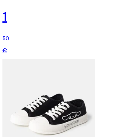
1
50
€