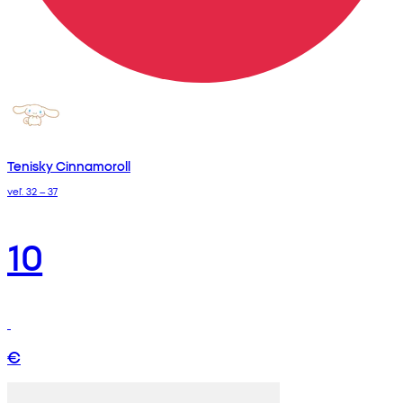
Tenisky Cinnamoroll
veľ. 32 – 37
10
€