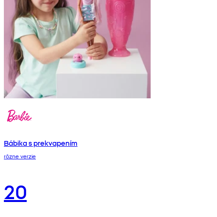
Bábika s prekvapením
rôzne verzie
20