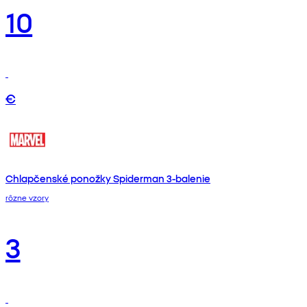
10
€
Chlapčenské ponožky Spiderman 3-balenie
rôzne vzory
3