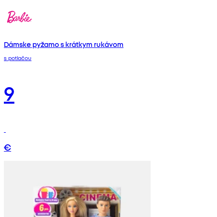
Dámske pyžamo s krátkym rukávom
s potlačou
9
€