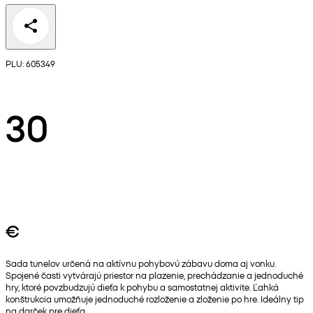
PLU: 605349
30
€
Sada tunelov určená na aktívnu pohybovú zábavu doma aj vonku.
Spojené časti vytvárajú priestor na plazenie, prechádzanie a jednoduché
hry, ktoré povzbudzujú dieťa k pohybu a samostatnej aktivite. Ľahká
konštrukcia umožňuje jednoduché rozloženie a zloženie po hre. Ideálny tip
na darček pre dieťa.