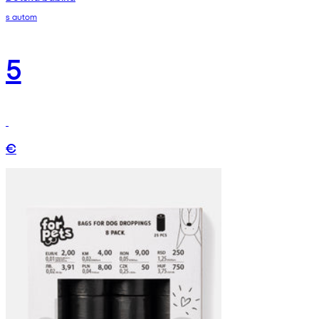
s autom
5
€