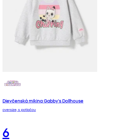
Dievčenská mikina Gabby's Dollhouse
oversize, s potlačou
6