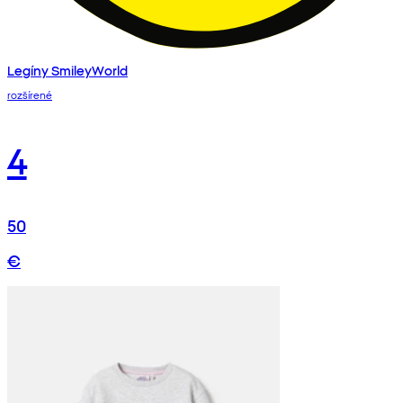
Legíny SmileyWorld
rozšírené
4
50
€