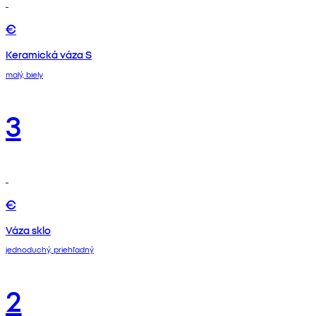
€
Keramická váza S
malý, biely
3
€
Váza sklo
jednoduchý, priehľadný
2