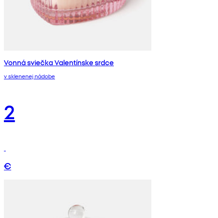
Vonná sviečka Valentínske srdce
v sklenenej nádobe
2
€