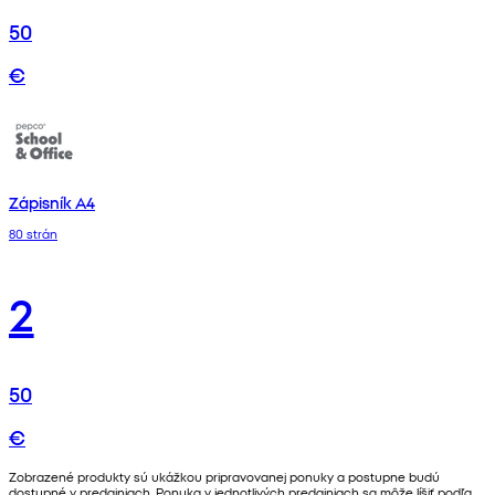
50
€
Zápisník A4
80 strán
2
50
€
Zobrazené produkty sú ukážkou pripravovanej ponuky a postupne budú
dostupné v predajniach. Ponuka v jednotlivých predajniach sa môže líšiť podľa