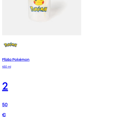
Fľaša Pokémon
450 ml
2
50
€