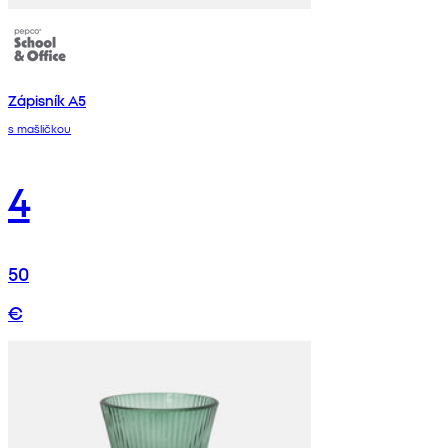
Zápisník A5
s mašličkou
4
50
€