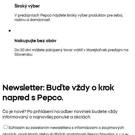
Široký výber
V predajniach Pepco nájdete široký výber produktov pre seba,
rodinu a domácnosť.
Nakupujte bez obáv
Do 30 dní môžete zakúpený tovar vrátiť v ktorejkoľvek predajni na
Slovensku.
Newsletter: Buďte vždy o krok
napred s Pepco.
Čo je nové? Po prihlásení na odber noviniek budete vždy
informovaný o najnovšej ponuke a akciách.
Súhlasím so zasielaním newslettera s informáciami o zaujímavých
akciách, produktoch alebo službách spoločnosti Pepco Slovakia, s. r. o. e-