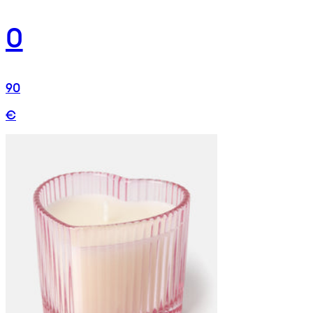
0
90
€