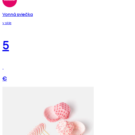
Vonná sviečka
v skle
5
€