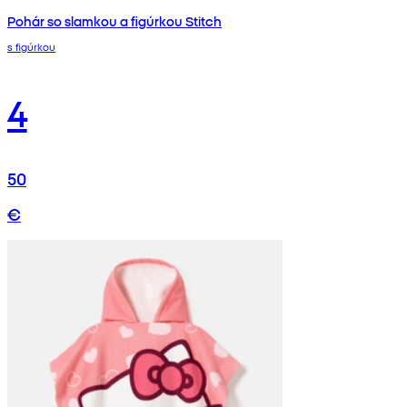
Pohár so slamkou a figúrkou Stitch
s figúrkou
4
50
€