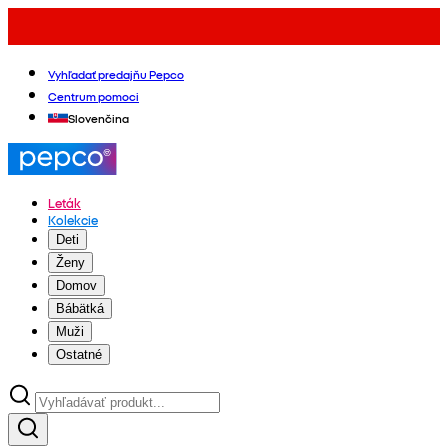
Vyhľadať predajňu Pepco
Centrum pomoci
Slovenčina
Leták
Kolekcie
Deti
Ženy
Domov
Bábätká
Muži
Ostatné