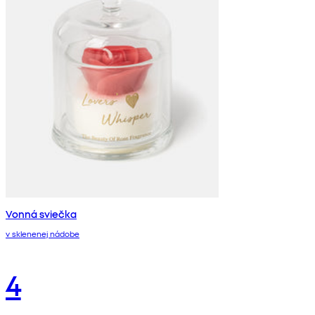
Vonná sviečka
v sklenenej nádobe
4