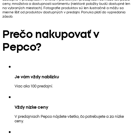
ceny, množstva a dostupnosti sortimentu (niektoré položky budú dostupné len
na vybraných miestach). Fotografie produktov sú len ilustračné a môžu sa
mierne líšiť od produktov dostupných v predajni. Ponuka platí do vypredania
zásob.
Prečo nakupovať v
Pepco?
Je vám vždy nablízku
Viac ako 100 predajní.
Vždy nízke ceny
V predajniach Pepco nájdete všetko, čo potrebujete a za nízke
ceny.