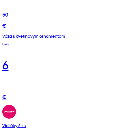
50
€
Váza s kvetinovým ornamentom
biely
6
€
Vidličky 6 ks