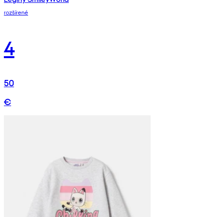
rozšírené
4
50
€