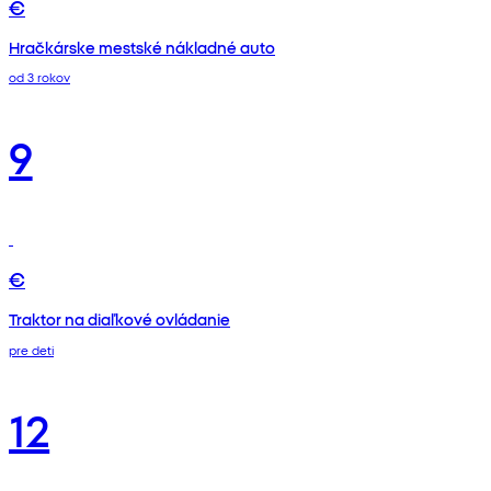
€
Hračkárske mestské nákladné auto
od 3 rokov
9
€
Traktor na diaľkové ovládanie
pre deti
12