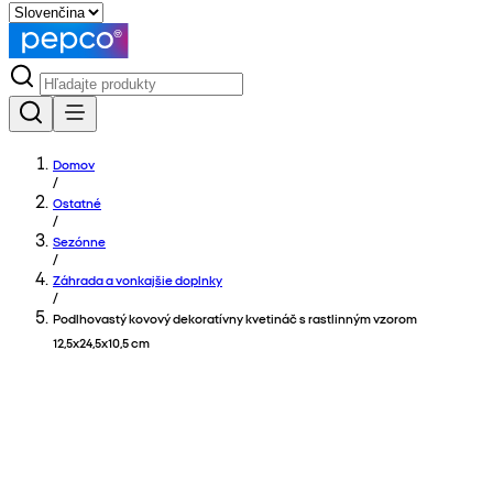
Domov
/
Ostatné
/
Sezónne
/
Záhrada a vonkajšie doplnky
/
Podlhovastý kovový dekoratívny kvetináč s rastlinným vzorom
12,5x24,5x10,5 cm