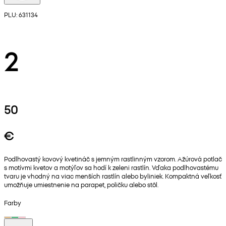
PLU: 631134
2
50
€
Podlhovastý kovový kvetináč s jemným rastlinným vzorom. Ažúrová potlač
s motívmi kvetov a motýľov sa hodí k zeleni rastlín. Vďaka podlhovastému
tvaru je vhodný na viac menších rastlín alebo byliniek. Kompaktná veľkosť
umožňuje umiestnenie na parapet, poličku alebo stôl.
Farby