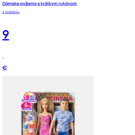
Dámske pyžamo s krátkym rukávom
s potlačou
9
€