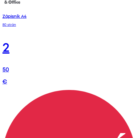
Zápisník A4
80 strán
2
50
€