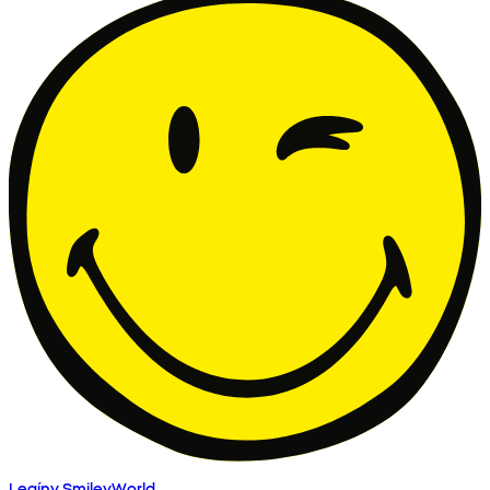
Legíny SmileyWorld