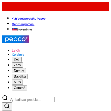
Vyhľadať predajňu Pepco
Centrum pomoci
Slovenčina
Leták
Kolekcie
Deti
Ženy
Domov
Bábätká
Muži
Ostatné