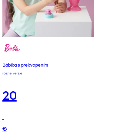
Bábika s prekvapením
rôzne verzie
20
€