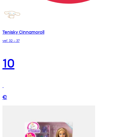
Tenisky Cinnamoroll
veľ. 32 – 37
10
€