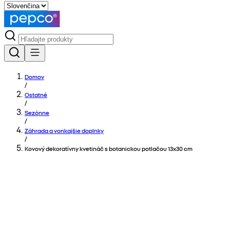
Domov
/
Ostatné
/
Sezónne
/
Záhrada a vonkajšie doplnky
/
Kovový dekoratívny kvetináč s botanickou potlačou 13x30 cm