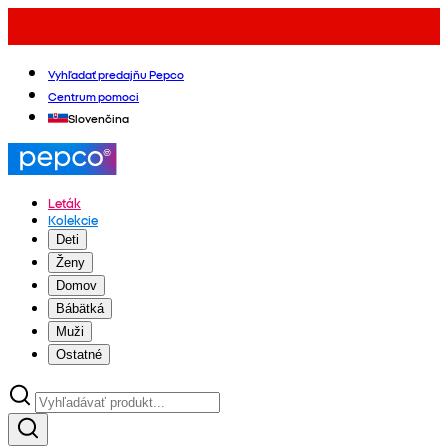
Vyhľadať predajňu Pepco
Centrum pomoci
Slovenčina
Leták
Kolekcie
Deti
Ženy
Domov
Bábätká
Muži
Ostatné