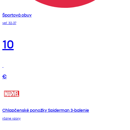
Športová obuv
veľ. 32-37
10
€
Chlapčenské ponožky Spiderman 3-balenie
rôzne vzory