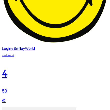
Legíny SmileyWorld
rozšírené
4
50
€