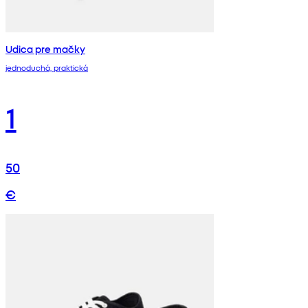
Udica pre mačky
jednoduchá, praktická
1
50
€