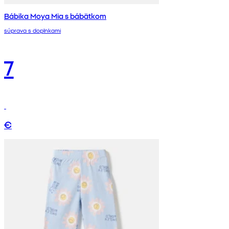
Bábika Moya Mia s bábätkom
súprava s doplnkami
7
€