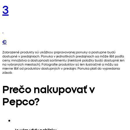
3
€
Zobrazené produkty sú ukážkou pripravovanej ponuky a postupne budú
dostupné v predajniach. Ponuka v jednotlivých predajniach sa môže líšiť podľa
ceny, množstva a dostupnosti sortimentu (niektoré položky budú dostupné len
na vybraných miestach). Fotografie produktov sú len ilustračné a môžu sa
mierne líšiť od produktov dostupných v predajni. Ponuka platí do vypredania
zásob.
Prečo nakupovať v
Pepco?
Je vám vždy nablízku