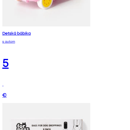
Detská bábika
s autom
5
€