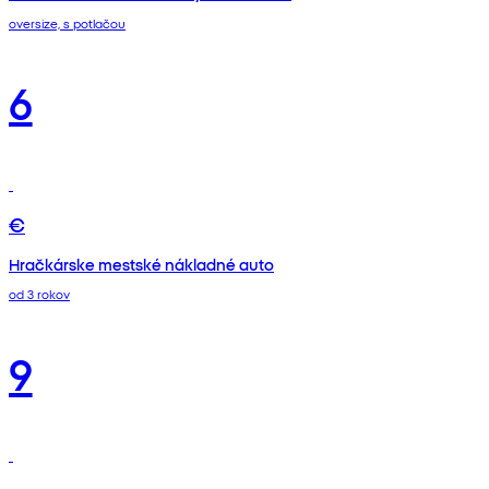
oversize, s potlačou
6
€
Hračkárske mestské nákladné auto
od 3 rokov
9