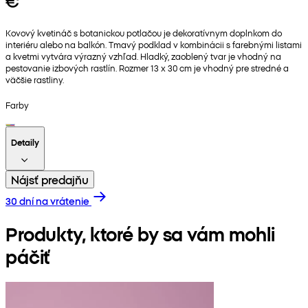
€
Kovový kvetináč s botanickou potlačou je dekoratívnym doplnkom do
interiéru alebo na balkón. Tmavý podklad v kombinácii s farebnými listami
a kvetmi vytvára výrazný vzhľad. Hladký, zaoblený tvar je vhodný na
pestovanie izbových rastlín. Rozmer 13 x 30 cm je vhodný pre stredné a
väčšie rastliny.
Farby
Detaily
Nájsť predajňu
30 dní na vrátenie
Produkty, ktoré by sa vám mohli
páčiť