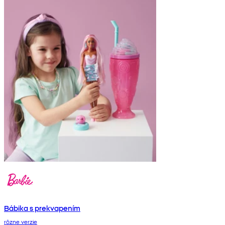
Bábika s prekvapením
rôzne verzie