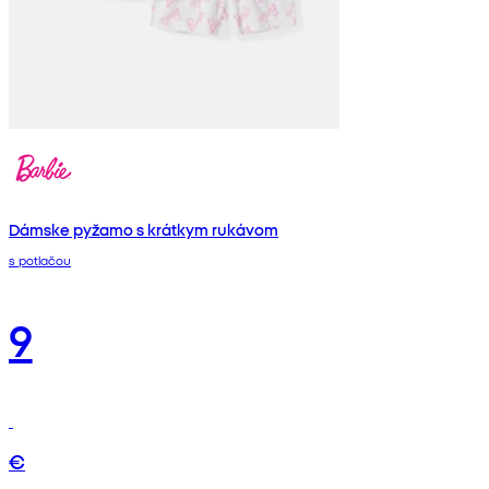
Dámske pyžamo s krátkym rukávom
s potlačou
9
€