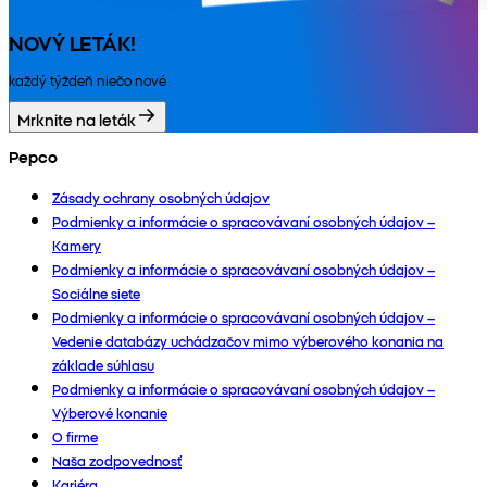
NOVÝ LETÁK!
každý týždeň niečo nové
Mrknite na leták
Pepco
Zásady ochrany osobných údajov
Podmienky a informácie o spracovávaní osobných údajov –
Kamery
Podmienky a informácie o spracovávaní osobných údajov –
Sociálne siete
Podmienky a informácie o spracovávaní osobných údajov –
Vedenie databázy uchádzačov mimo výberového konania na
základe súhlasu
Podmienky a informácie o spracovávaní osobných údajov –
Výberové konanie
O firme
Naša zodpovednosť
Kariéra