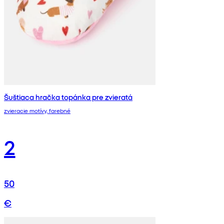
Šuštiaca hračka topánka pre zvieratá
zvieracie motívy, farebné
2
50
€