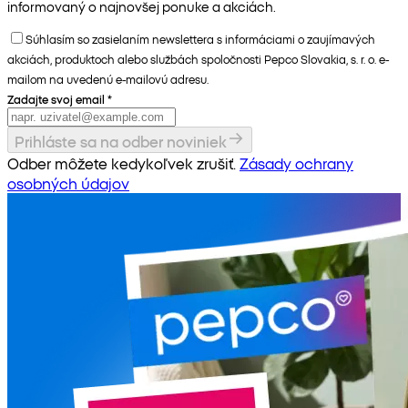
informovaný o najnovšej ponuke a akciách.
Súhlasím so zasielaním newslettera s informáciami o zaujímavých
akciách, produktoch alebo službách spoločnosti Pepco Slovakia, s. r. o. e-
mailom na uvedenú e-mailovú adresu.
Zadajte svoj email
*
Prihláste sa na odber noviniek
Odber môžete kedykoľvek zrušiť.
Zásady ochrany
osobných údajov