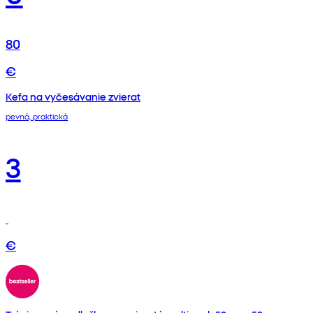
80
€
Kefa na vyčesávanie zvierat
pevná, praktická
3
€