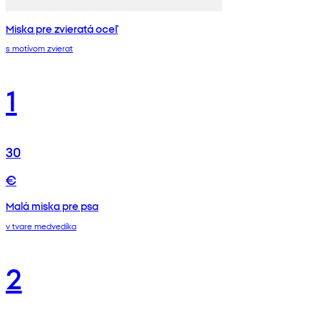
Miska pre zvieratá oceľ
s motívom zvierat
1
30
€
Malá miska pre psa
v tvare medvedíka
2