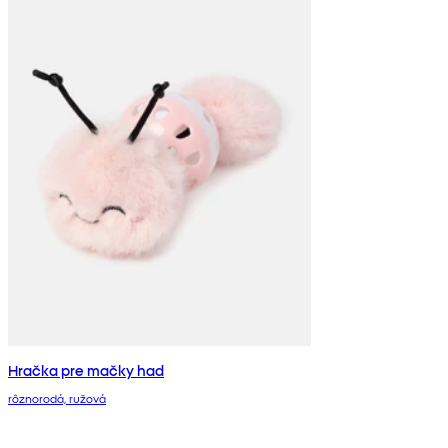
Hračka pre mačky had
rôznorodá, ružová