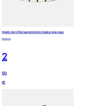
Malá okrúhla keramická miska pre psa
tlmená
2
50
€