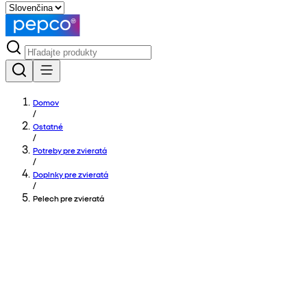
Domov
/
Ostatné
/
Potreby pre zvieratá
/
Doplnky pre zvieratá
/
Pelech pre zvieratá