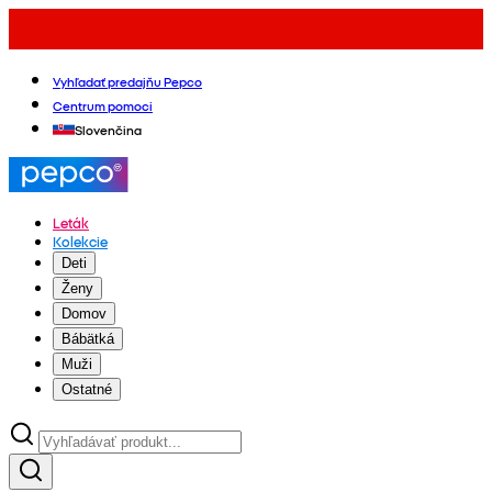
Vyhľadať predajňu Pepco
Centrum pomoci
Slovenčina
Leták
Kolekcie
Deti
Ženy
Domov
Bábätká
Muži
Ostatné