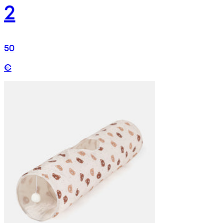
2
50
€