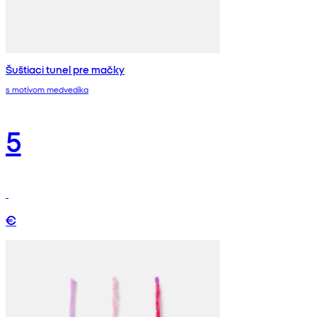
Šuštiaci tunel pre mačky
s motívom medvedíka
5
€