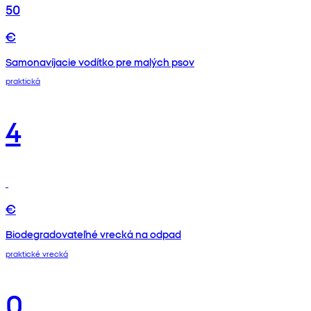
50
€
Samonavíjacie vodítko pre malých psov
praktická
4
€
Biodegradovateľné vrecká na odpad
praktické vrecká
0