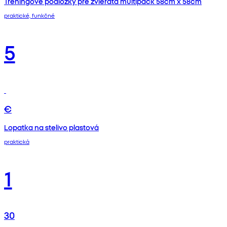
Tréningové podložky pre zvieratá multipack 58cm x 58cm
praktické, funkčné
5
€
Lopatka na stelivo plastová
praktická
1
30