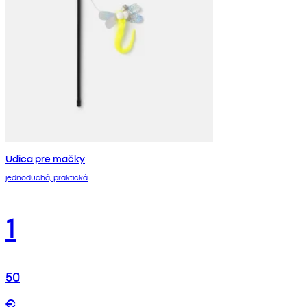
Udica pre mačky
jednoduchá, praktická
1
50
€