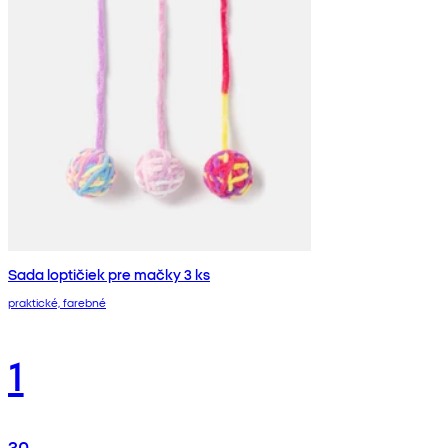
Sada loptičiek pre mačky 3 ks
praktické, farebné
1
30