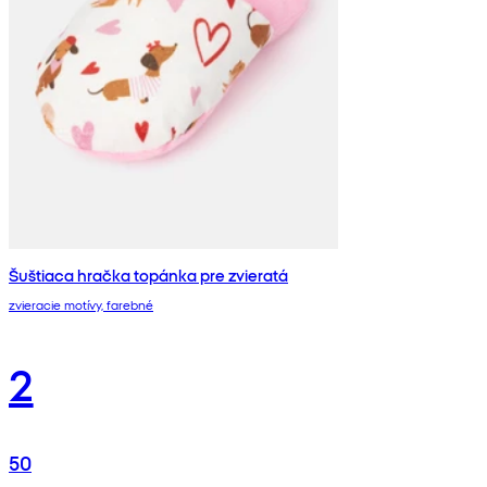
Šuštiaca hračka topánka pre zvieratá
zvieracie motívy, farebné
2
50