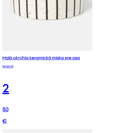
Malá okrúhla keramická miska pre psa
tlmená
2
50
€