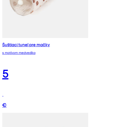
Šuštiaci tunel pre mačky
s motívom medvedíka
5
€