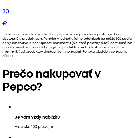
30
€
Zobrazené produkty sú ukážkou pripravovanej ponuky a postupne budú
dostupné v predajniach. Ponuka v jednotlivých predajniach sa môže líšiť podľa
ceny, množstva a dostupnosti sortimentu (niektoré položky budú dostupné len
na vybraných miestach). Fotografie produktov sú len ilustračné a môžu sa
mierne líšiť od produktov dostupných v predajni. Ponuka platí do vypredania
zásob.
Prečo nakupovať v
Pepco?
Je vám vždy nablízku
Viac ako 100 predajní.