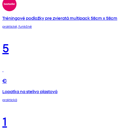
Tréningové podložky pre zvieratá multipack 58cm x 58cm
praktické, funkčné
5
€
Lopatka na stelivo plastová
praktická
1