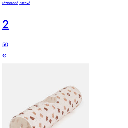
rôznorodá, ružová
2
50
€