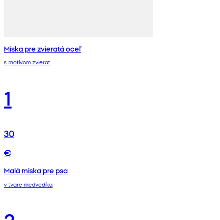
Miska pre zvieratá oceľ
s motívom zvierat
1
30
€
Malá miska pre psa
v tvare medvedíka
2