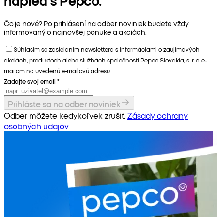
napred s Pepco.
Čo je nové? Po prihlásení na odber noviniek budete vždy
informovaný o najnovšej ponuke a akciách.
Súhlasím so zasielaním newslettera s informáciami o zaujímavých
akciách, produktoch alebo službách spoločnosti Pepco Slovakia, s. r. o. e-
mailom na uvedenú e-mailovú adresu.
Zadajte svoj email
*
Prihláste sa na odber noviniek
Odber môžete kedykoľvek zrušiť.
Zásady ochrany
osobných údajov