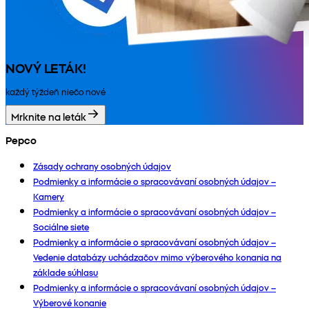
NOVÝ LETÁK!
každý týždeň niečo nové
Mrknite na leták
Pepco
Zásady ochrany osobných údajov
Podmienky a informácie o spracovávaní osobných údajov –
Kamery
Podmienky a informácie o spracovávaní osobných údajov –
Sociálne siete
Podmienky a informácie o spracovávaní osobných údajov –
Vedenie databázy uchádzačov mimo výberového konania na
základe súhlasu
Podmienky a informácie o spracovávaní osobných údajov –
Výberové konanie