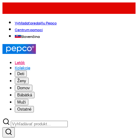
Vyhľadať predajňu Pepco
Centrum pomoci
Slovenčina
Leták
Kolekcie
Deti
Ženy
Domov
Bábätká
Muži
Ostatné