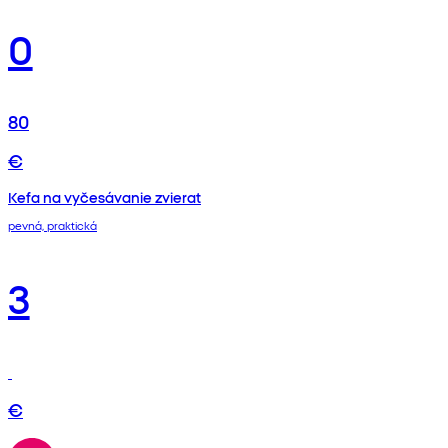
0
80
€
Kefa na vyčesávanie zvierat
pevná, praktická
3
€