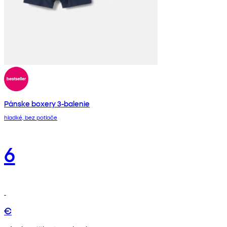
Pánske boxery 3-balenie
hladké, bez potlače
6
€