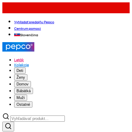
Vyhľadať predajňu Pepco
Centrum pomoci
Slovenčina
Leták
Kolekcie
Deti
Ženy
Domov
Bábätká
Muži
Ostatné