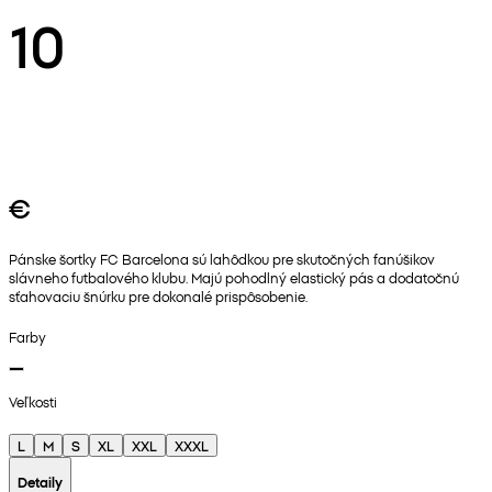
10
€
Pánske šortky FC Barcelona sú lahôdkou pre skutočných fanúšikov
slávneho futbalového klubu. Majú pohodlný elastický pás a dodatočnú
sťahovaciu šnúrku pre dokonalé prispôsobenie.
Farby
Veľkosti
L
M
S
XL
XXL
XXXL
Detaily