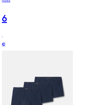
hladké
6
€