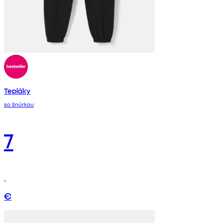
Tepláky
so šnúrkou
7
€