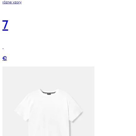
rôzne vzory
7
€