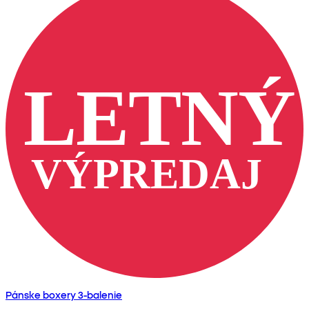
Pánske boxery 3-balenie