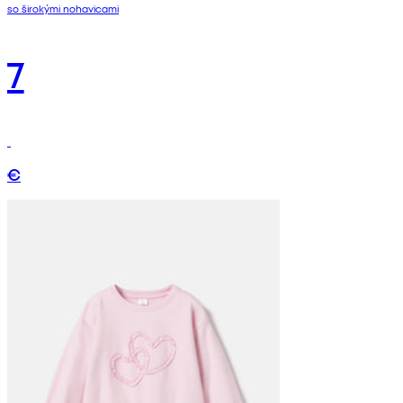
so širokými nohavicami
7
€