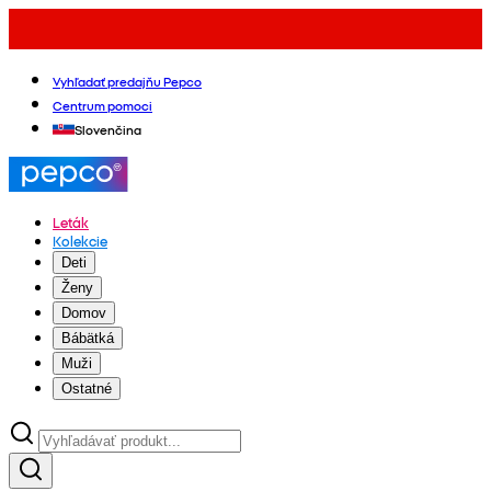
Vyhľadať predajňu Pepco
Centrum pomoci
Slovenčina
Leták
Kolekcie
Deti
Ženy
Domov
Bábätká
Muži
Ostatné