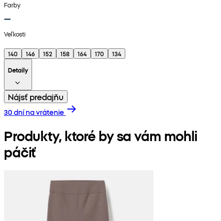
Farby
Veľkosti
140
146
152
158
164
170
134
Detaily
Nájsť predajňu
30 dní na vrátenie
Produkty, ktoré by sa vám mohli
páčiť