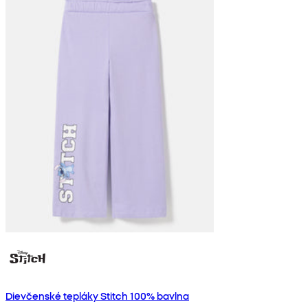
Dievčenské tepláky Stitch 100% bavlna