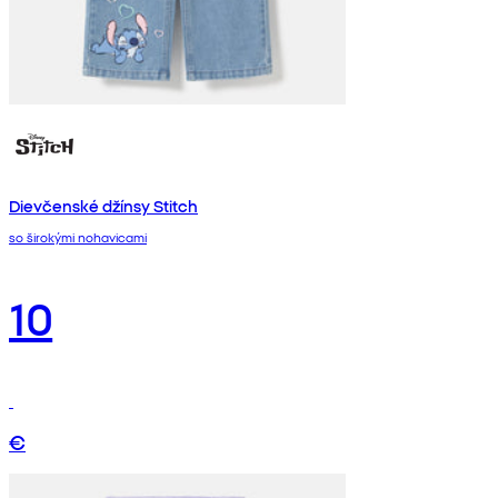
Dievčenské džínsy Stitch
so širokými nohavicami
10
€