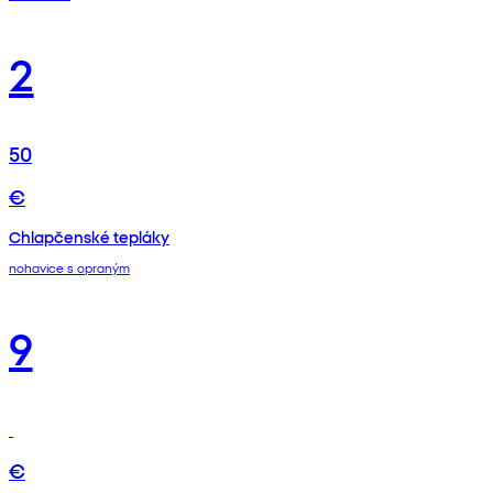
2
50
€
Chlapčenské tepláky
nohavice s opraným
9
€