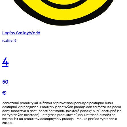
Legíny SmileyWorld
rozšírené
4
50
€
Zobrazené produkty sú ukážkou pripravovanej ponuky a postupne budú
dostupné v predajniach. Ponuka v jednotlivých predajniach sa môže líšiť podľa
ceny, množstva a dostupnosti sortimentu (niektoré položky budú dostupné len
na vybraných miestach). Fotografie produktov sú len ilustračné a môžu sa
mierne líšiť od produktov dostupných v predajni. Ponuka platí do vypredania
zásob.