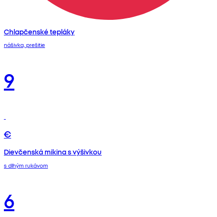
Chlapčenské tepláky
nášivka, prešitie
9
€
Dievčenská mikina s výšivkou
s dlhým rukávom
6