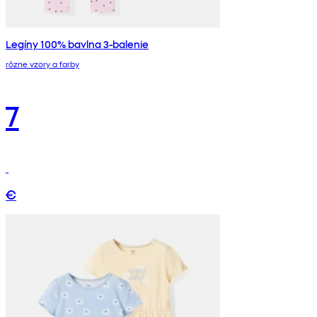
Legíny 100% bavlna 3-balenie
rôzne vzory a farby
7
€