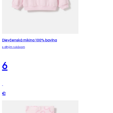
Dievčenská mikina 100% bavlna
s dlhým rukávom
6
€