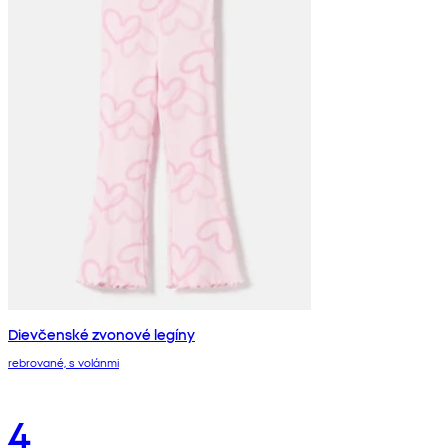
Dievčenské zvonové legíny
rebrované, s volánmi
4