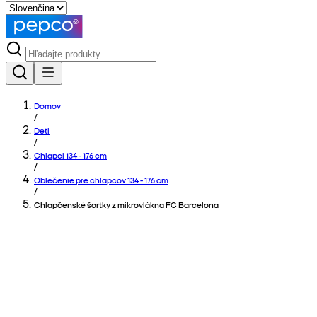
Domov
/
Deti
/
Chlapci 134 - 176 cm
/
Oblečenie pre chlapcov 134 - 176 cm
/
Chlapčenské šortky z mikrovlákna FC Barcelona