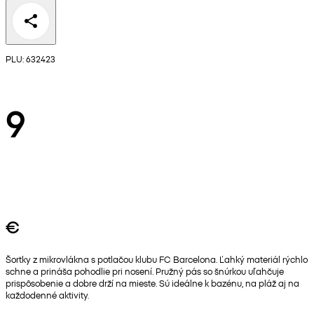
PLU: 632423
9
€
Šortky z mikrovlákna s potlačou klubu FC Barcelona. Ľahký materiál rýchlo
schne a prináša pohodlie pri nosení. Pružný pás so šnúrkou uľahčuje
prispôsobenie a dobre drží na mieste. Sú ideálne k bazénu, na pláž aj na
každodenné aktivity.