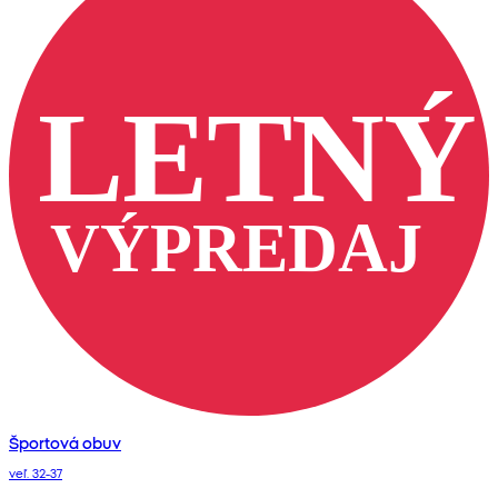
Športová obuv
veľ. 32-37