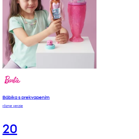
Bábika s prekvapením
rôzne verzie
20