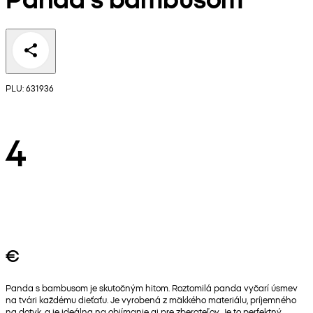
PLU: 631936
4
€
Panda s bambusom je skutočným hitom. Roztomilá panda vyčarí úsmev
na tvári každému dieťaťu. Je vyrobená z mäkkého materiálu, príjemného
na dotyk, a je ideálna na objímanie aj pre zberateľov. Je to perfektný