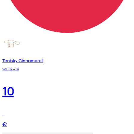
Tenisky Cinnamoroll
veľ. 32 – 37
10
€