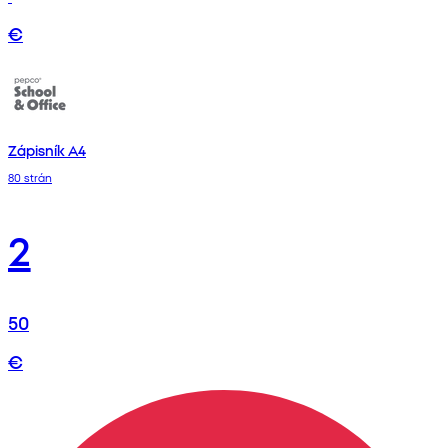
€
Zápisník A4
80 strán
2
50
€