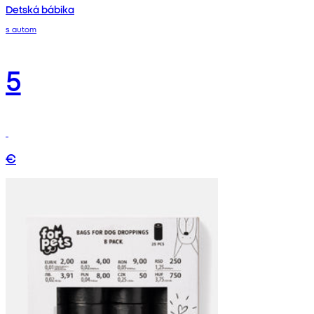
Detská bábika
s autom
5
€