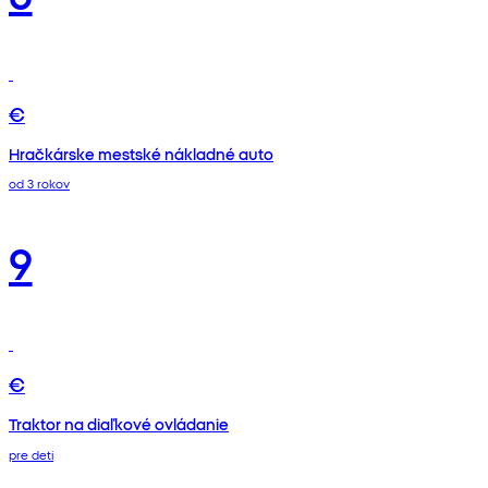
€
Hračkárske mestské nákladné auto
od 3 rokov
9
€
Traktor na diaľkové ovládanie
pre deti