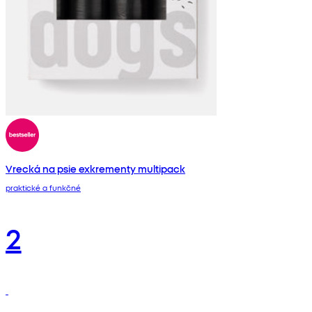
Vrecká na psie exkrementy multipack
praktické a funkčné
2