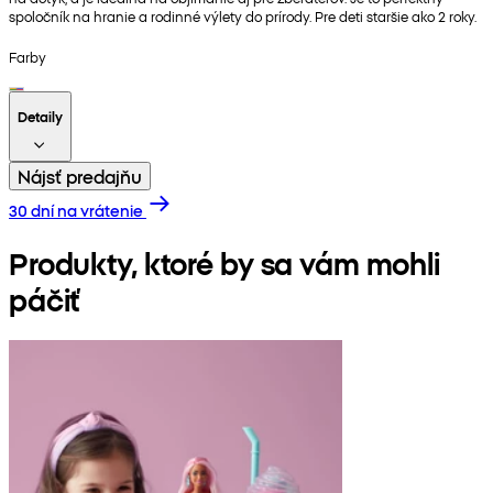
spoločník na hranie a rodinné výlety do prírody. Pre deti staršie ako 2 roky.
Farby
Detaily
Nájsť predajňu
30 dní na vrátenie
Produkty, ktoré by sa vám mohli
páčiť