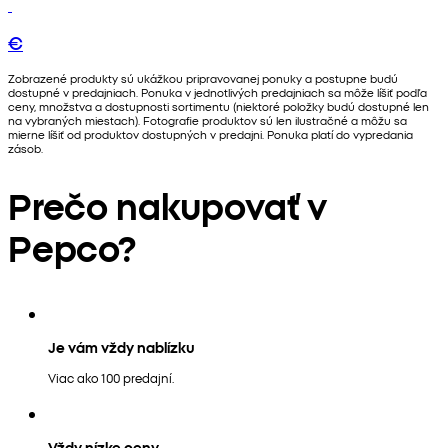
€
Zobrazené produkty sú ukážkou pripravovanej ponuky a postupne budú
dostupné v predajniach. Ponuka v jednotlivých predajniach sa môže líšiť podľa
ceny, množstva a dostupnosti sortimentu (niektoré položky budú dostupné len
na vybraných miestach). Fotografie produktov sú len ilustračné a môžu sa
mierne líšiť od produktov dostupných v predajni. Ponuka platí do vypredania
zásob.
Prečo nakupovať v
Pepco?
Je vám vždy nablízku
Viac ako 100 predajní.
Vždy nízke ceny