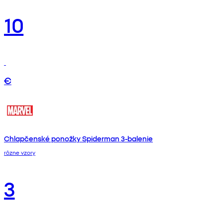
10
€
Chlapčenské ponožky Spiderman 3-balenie
rôzne vzory
3