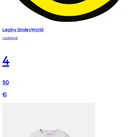
Legíny SmileyWorld
rozšírené
4
50
€