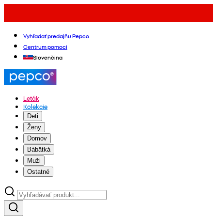
Vyhľadať predajňu Pepco
Centrum pomoci
Slovenčina
Leták
Kolekcie
Deti
Ženy
Domov
Bábätká
Muži
Ostatné