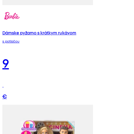
Dámske pyžamo s krátkym rukávom
s potlačou
9
€