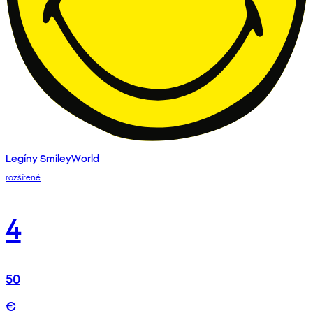
Legíny SmileyWorld
rozšírené
4
50
€