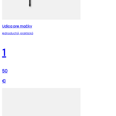
Udica pre mačky
jednoduchá, praktická
1
50
€