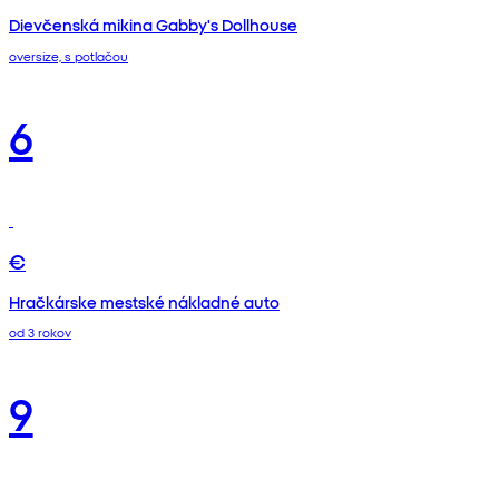
Dievčenská mikina Gabby's Dollhouse
oversize, s potlačou
6
€
Hračkárske mestské nákladné auto
od 3 rokov
9