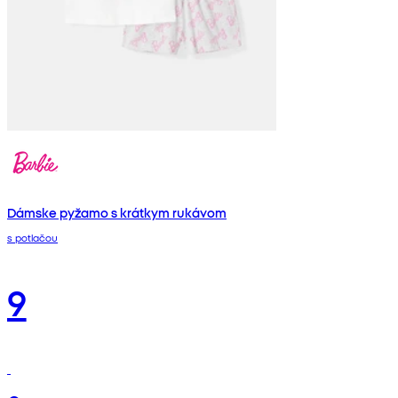
Dámske pyžamo s krátkym rukávom
s potlačou
9