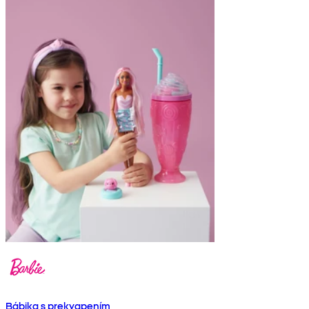
Bábika s prekvapením