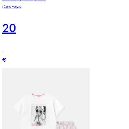
rôzne verzie
20
€