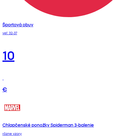
Športová obuv
veľ. 32-37
10
€
Chlapčenské ponožky Spiderman 3-balenie
rôzne vzory