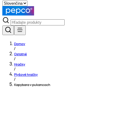
Domov
/
Ostatné
/
Hračky
/
Plyšové hračky
/
Kapybara v pukancoch