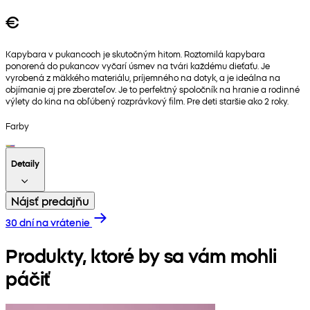
€
Kapybara v pukancoch je skutočným hitom. Roztomilá kapybara
ponorená do pukancov vyčarí úsmev na tvári každému dieťaťu. Je
vyrobená z mäkkého materiálu, príjemného na dotyk, a je ideálna na
objímanie aj pre zberateľov. Je to perfektný spoločník na hranie a rodinné
výlety do kina na obľúbený rozprávkový film. Pre deti staršie ako 2 roky.
Farby
Detaily
Nájsť predajňu
30 dní na vrátenie
Produkty, ktoré by sa vám mohli
páčiť