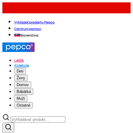
Vyhľadať predajňu Pepco
Centrum pomoci
Slovenčina
Leták
Kolekcie
Deti
Ženy
Domov
Bábätká
Muži
Ostatné