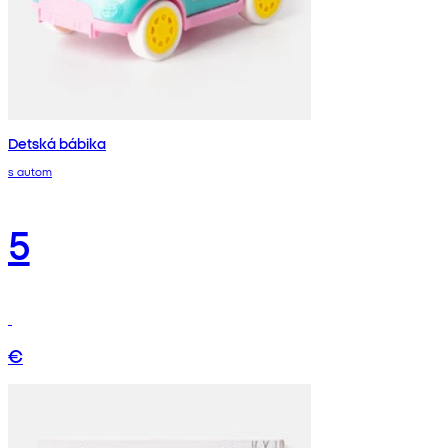
Detská bábika
s autom
5
€